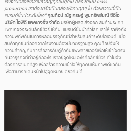
โรงงานต้องให้ความสำคัญทุกชิ้นทุกใบ กล่องที่เป็น mass
production เราต้องทรีทเป็นกล่องพิเศษทุกๆ ใบ ด้วยความที่เป็น
แบรนด์ชั้นนำระดับโลก
”
คุณท็อป ณัฐเศรษฐ์ พูนทรัพย์มณี ซีอีโอ
บริษัท ไอพีดี แพคเกจจิ้ง จำกัด
บริษัทผู้ผลิต ส่งออก สินค้าประเภท
แพคเกจจิ้งระดับลักซ์ชัวรี่ ให้กับ แบรนด์ชั้นนำทั่วโลก เล่าให้เราฟังถึง
ความพิถีพิถันในการผลิตบรรจุภัณฑ์สำหรับสินค้าระดับไฮเอนด์ เมื่อ
สินค้าทุกชิ้นที่ออกจากโรงงานต้องมีมาตรฐานสูง คุณท็อปจึงให้
ความสำคัญกับการสื่อสารกับคู่ค้ากับซัพพลายเออร์เพื่อให้เข้าใจตรง
กันว่าธุรกิจที่ทำอยู่คืออะไร เราอยู่จุดไหน อะไรคือลักซ์ชัวรี่ ทำไมจึง
ต้องการสเปคที่สูง เพื่อสร้างความเข้าใจให้ทุกคนเห็นภาพเดียวกัน
เพื่อสามารถเดินหน้าไปสู่จุดหมายเดียวกันได้