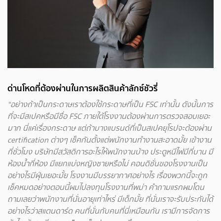
ด่านโหดที่ต้องผ่านในการผลิตสินค้าลักซ์ชัวรี่
“อย่างถ้าเป็นกระดาษเราต้องใช้กระดาษที่เป็น FSC เท่านั้น ดังนั้นการ
ที่จะมีสเปคหรือมีชื่อ FSC ภายใต้โรงงานต้องผ่านการตรวจสอบเยอะ
มาก นี่แค่เรื่องกระดาษ
แต่ถ้าบางแบรนด์ที่เป็นสเปคยุโรปจะต้องผ่าน
certification ต่างๆ
เช็คกันตั้งแต่พนักงานทำงานสะอาดมั้ย เข้างาน
กี่ชั่วโมง บริษัทมีสวัสดิการอะไรให้พนักงานบ้าง ประตูหนีไฟมีกี่บาน มี
ห้องน้ำกี่ห้อง มีแยกแบ่งหญิงชายหรือไม่ คอนดิชั่นของโรงงานเป็น
อย่างไรมีฝุ่นเยอะมั้ย โรงงานมีบรรยากาศอย่างไร เรื่องพวกนี้จะถูก
เช็คหมดอย่างตอนนี้ผมไปลงทุนโรงงานที่พม่า คำถามแรกผมโดน
ถามเลยว่าพนักงานที่นั่นอายุเท่าไหร่ มีเด็กมั้ย ที่นั่นเราจะรับประกันได้
อย่างไรว่าสแตนดาร์ด คนที่นั่นกับคนที่นี่เหมือนกัน เรามีการจัดการ