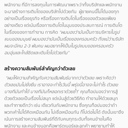
พนักงาน ที่มีการลงทุนในการพัฒนาเพราะว่าทั้งบริษัทและพนักงาน
จะมาสร้างการเติบโตของบริษัทไปด้วยกัน ผู้ชายคนนี้ไม่ได้มองทุก
อย่างเป็นเรื่องธุรกิจ หรือเรื่องการเติบโตในเรื่องของตัวเลขเพียง
อย่างเดียว แต่เน้นเรื่องการเติบโตในมุมของประสบการณ์ การเติบโต
ในเรื่องของการทำงาน การคิด
“ผมมองว่ามันเป็นการบริหารในรูป
แบบของมนุษย์ ผมมองว่ามันเป็นเรื่องของครอบครัว ถึงแม้ว่าบริษัท
ผมจะมีคน 2-3 พันคน ผมอยากให้เป็นในรูปแบบของครอบครัว
อบอุ่นและใกล้ชิดและเติบโตไปด้วยกัน”
สร้างความสัมพันธ์สำคัญกว่าตัวเลข
“ผมให้ความสำคัญกับความสัมพันธ์มากกว่าตัวเลข เพราะคิดว่า
ตัวเลขมันไม่ยั่งยืน เราอาจจะกำไรวันนี้ พรุ่งนี้อาจจะไม่กำไร ตัวเลข
บางทีมันทำได้ บางทีมันก็หลอกเราด้วยซ้ำ
” คุณท็อปมองว่าการสู้
ด้วยตัวเลขเป็นเรื่องไม่สนุก แต่เน้นสู้ด้วยวิธีคิด ทำงานให้ด้วยสนุก
และท้าทายดีกว่า
เช่น เดียวกันกับพนักงาน ซึ่งคุณท็อปมองว่าถ้า
พวกเค้าไม่ได้คิดเหมือนกัน ไม่เชื่อเหมือนกัน ก็ไปต่อไม่ได้ ดังนั้นเขาจึง
เน้นการสร้างความสัมพันธ์ที่ดีกับคนทุกระดับทั้งคนข้างในคือ
พนักงาน และคนข้างนอกคือพาร์ตเนอร์และลูกค้า พยายามทำให้