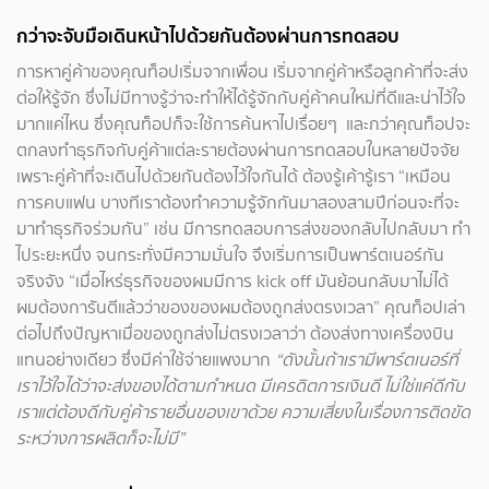
กว่าจะจับมือเดินหน้าไปด้วยกันต้องผ่านการทดสอบ
การหาคู่ค้าของคุณท็อปเริ่มจากเพื่อน เริ่มจากคู่ค้าหรือลูกค้าที่จะส่ง
ต่อให้รู้จัก ซึ่งไม่มีทางรู้ว่าจะทำให้ได้รู้จักกับคู่ค้าคนใหม่ที่ดีและน่าไว้ใจ
มากแค่ไหน ซึ่งคุณท็อปก็จะใช้การค้นหาไปเรื่อยๆ และกว่าคุณท็อปจะ
ตกลงทำธุรกิจกับคู่ค้าแต่ละรายต้องผ่านการทดสอบในหลายปัจจัย
เพราะคู่ค้าที่จะเดินไปด้วยกันต้องไว้ใจกันได้ ต้องรู้เค้ารู้เรา “เหมือน
การคบแฟน บางทีเราต้องทำความรู้จักกันมาสองสามปีก่อนจะที่จะ
มาทำธุรกิจร่วมกัน” เช่น มีการทดสอบการส่งของกลับไปกลับมา ทำ
ไประยะหนึ่ง จนกระทั่งมีความมั่นใจ จึงเริ่มการเป็นพาร์ตเนอร์กัน
จริงจัง “เมื่อไหร่ธุรกิจของผมมีการ kick off มันย้อนกลับมาไม่ได้
ผมต้องการันตีแล้วว่าของของผมต้องถูกส่งตรงเวลา” คุณท็อปเล่า
ต่อไปถึงปัญหาเมื่อของถูกส่งไม่ตรงเวลาว่า ต้องส่งทางเครื่องบิน
แทนอย่างเดียว ซึ่งมีค่าใช้จ่ายแพงมาก
“ดังนั้นถ้าเรามีพาร์ตเนอร์ที่
เราไว้ใจได้ว่าจะส่งของได้ตามกำหนด มีเครดิตการเงินดี ไม่ใช่แค่ดีกับ
เราแต่ต้องดีกับคู่ค้ารายอื่นของเขาด้วย ความเสี่ยงในเรื่องการติดขัด
ระหว่างการผลิตก็จะไม่มี”