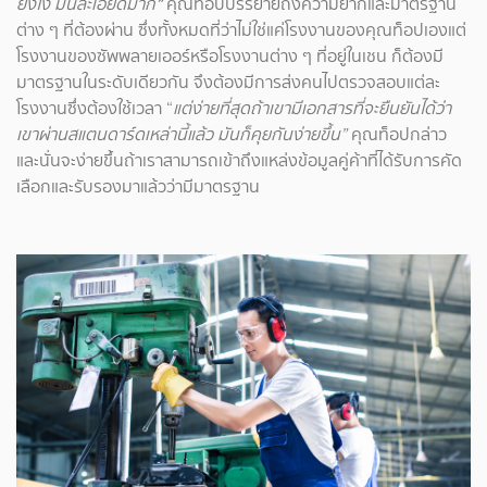
ยังไง มันละเอียดมาก
”
คุณท็อปบรรยายถึงความยากและมาตรฐาน
ต่าง ๆ ที่ต้องผ่าน ซึ่งทั้งหมดที่ว่าไม่ใช่แค่โรงงานของคุณท็อปเองแต่
โรงงานของซัพพลายเออร์หรือโรงงานต่าง ๆ ที่อยู่ในเชน ก็ต้องมี
มาตรฐานในระดับเดียวกัน จึงต้องมีการส่งคนไปตรวจสอบแต่ละ
โรงงานซึ่งต้องใช้เวลา “
แต่ง่ายที่สุดถ้าเขามีเอกสารที่จะยืนยันได้ว่า
เขาผ่านสแตนดาร์ดเหล่านี้แล้ว มันก็คุยกันง่ายขึ้น”
คุณท็อปกล่าว
และนั่นจะง่ายขึ้นถ้าเราสามารถเข้าถึงแหล่งข้อมูลคู่ค้าที่ได้รับการคัด
เลือกและรับรองมาแล้วว่ามีมาตรฐาน