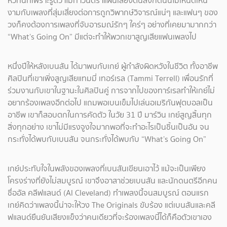
หัวทันทีเพราะรู้ดีว่าโมทาวน์ตราแผ่นเสียงต้นสังกัดนั้นไม่เห็นดีเห็น
งามกับเพลงที่สุ่มเสี่ยงต่อการถูกวิพากษ์วิจารณ์แน่ๆ และแฟนๆ ของ
วงก็คงต้องการเพลงที่จับอารมณ์รักๆ ใคร่ๆ อย่างที่เคยมามากกว่า
“What’s Going On” มีแต่จะทำให้พวกเขาสูญเสียแฟนเพลงไป
​หนึ่งปีให้หลังเบนสัน ได้มาพบกับเกย์ ผู้กำลังผิดหวังในชีวิต ทั้งอาชีพ
ศิลปินที่เขาเพิ่งสูญเสียแทมมี่ เทอร์เรล (Tammi Terrell) เพื่อนรักที่
ร่วมงานกับเขาในฐานะในศิลปินคู่ การจากไปของทาร์เรลทำให้เกย์ไม่
อยากร้องเพลงอีกต่อไป แถมพอเบนเข็มไปเล่นอเมริกันฟุตบอลเป็น
อาชีพ เขาก็สอบตกในการคัดตัว ในวัย 31 ปี มาร์วิน เกย์สูญสิ้นทุก
สิ่งทุกอย่าง เขาไม่มีแรงจูงใจมากพอที่จะทำอะไรเป็นชิ้นเป็นอัน จน
กระทั่งได้พบกับเบนสัน จนกระทั่งได้พบกับ “What’s Going On”
​เกย์ประทับใจในพลังของเพลงที่เบนสันเขียนเอาไว้ แม้จะเป็นเพียง
โครงร่างที่ยังไม่สมบูรณ์ เขาจึงอาสาช่วยเบนสัน และนักดนตรีอีกคน
ชื่ออัล คลีฟแลนด์ (Al Cleveland) ทำเพลงนี้จนสมบูรณ์ ตอนแรก
เกย์คิดว่าเพลงนี้น่าจะให้วง The Originals ขับร้อง แต่เบนสันและคลี
ฟแลนด์ยืนยันเสียงแข็งว่าคนเดียวที่จะร้องเพลงนี้ได้ก็คือตัวเขาเอง