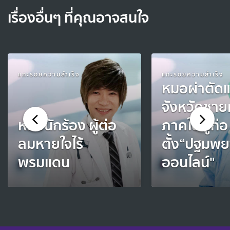
เรื่องอื่นๆ ที่คุณอาจสนใจ
แกะรอยความสำเร็จ
แกะรอยความสำเร็จ
หมอผ่าตัดแ
จังหวัดชา
หมอนักร้อง ผู้ต่อ
ภาคใต้ผู้ก่อ
ลมหายใจไร้
ตั้ง“ปฐมพ
พรมแดน
ออนไลน์"