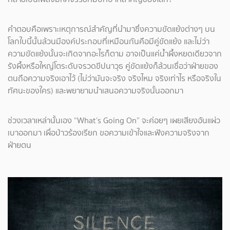
คำตอบคือเพราะเหตุการณ์สำคัญที่นำมาซึ่งความขัดแย้งต่างๆ บน
โลกใบนี้นั้นล้วนมีองค์ประกอบที่เหมือนกันคือมีคู่ขัดแย้ง และไม่ว่า
ความขัดแย้งนั้นจะเกิดจากอะไรก็ตาม อาจเป็นแค่น้ำผึ้งหยดเดียวจาก
รังผึ้งหรือใหญ่โตระดับจรวดขีปนาวุธ คู่ขัดแย้งก็ล้วนเชื่อว่าฝ่ายของ
ตนถือความจริงเอาไว้ (ไม่ว่ามันจะจริง จริงไหม จริงเท่าไร หรือจริงใน
ทัศนะของใคร) และพยายามนำเสนอความจริงนั้นออกมา
ช่วงเวลาเหล่านั้นเอง “What’s Going On” จะค่อยๆ เผยเสียงอันแผ่ว
เบาออกมา เผื่อป่าวร้องเรียก ขอความเข้าใจและฟังความจริงจาก
ฝ่ายตน