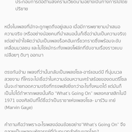
ประกอบการต่อต้านสงครามเวียดนามอย่างเป็นทางการไปโดย
ปริยาย
หนึ่งในเพลงที่มักจะถูกพูดถึงอยู่เสมอ เมื่อมีการพยายามนำเสนอ
ความจริง (หรืออย่างน้อยคนที่นำเสนอนั้นก็เชื่อว่ามันเป็นความจริง)
แต่อย่าเข้าใจผิดว่ามันเป็นเพลงร็อคอันเกรี้ยวกราดซึ่งพร้อมจะขับ
เคลื่อนมวลชน และไม่ใช่แม้กระทั่งเพลงโฟล์กที่ขับขานเรื่องราวแบบ
เปลือยๆ ดิบๆ ออกมา
ตรงกันข้าม เพลงที่ว่านั้นกลับเป็นเพลงโซล-อาร์แอนด์บี ที่นุ่มนวล
สวยงาม ที่ใครจะไปเชื่อว่าในความอ่อนหวานเศร้าสร้อยของดนตรีโซล
นั้นจะถ่ายทอดความจริงที่ทรงพลังยิ่งกว่าอะไรทั้งหมดได้ แต่มันก็
เป็นไปได้ถ้าหากเพลงนั้นคือ “What’s Going On” เพลงคลาสสิกในปี
1971 ของศิลปินที่ได้ชื่อว่าเป็นราชาแห่งเพลงโซล- มาร์วิน เกย์
(Marvin Gaye)
คำถามคือว่าเพราะอะไรเพลงอ่อนช้อยอย่าง“What’s Going On” จึง
กลายเป็นเพลงมหัศจรรย์ที่มีบทบาทสำคัญของโลก?