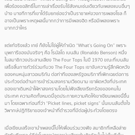
เพื่อร้องขอสิทธิ์ในการเล่าเรื่องรับใช้สังคมเช่นเดียวกับเพลงแบบอื่นๆ
บ้าง บางทีการที่เขาได้รับยกย่องว่าเป็นราชาแห่งวงการเพลงโซล ก็
อาจเป็นเพราะเหตุผลนี้มากกว่าการมีเพลงฮิต หรือมีเพลงเพราะ
มากกว่าใคร
​แต่แท้จริงแล้ว เกย์ ก็ยังไม่ใช่ผู้ให้กำเนิด “What’s Going On” เพราะ
บุพการีของมันจริงๆ คือ โรนัลโด เบนสัน (Ronaldo Benson) หนึ่ง
ในสมาชิกวงประสานเสียง The Four Tops ในปี 1970 ขณะที่เบนสัน
เสร็จสิ้นการทัวร์ร่วมกับวง The Four Tops เขาจับความรู้สึกผิดหวัง
ของคนหนุ่มสาวอเมริกัน ต่อท่าทีของสหรัฐอเมริกาที่เพิกเฉยต่อการ
ประท้วงต่อต้านการเข้าร่วมสงครามเวียดนาม เขาผิดหวังที่ประเทศ
ของเขาเดินหน้าใฝ่หาสงครามโดยไม่ฟังเสียงเรียกร้องของคนใน
ประเทศ ความคิดทั้งหมดนี้จุดประกายความคิดให้เขาเขียนเพลงนี้ขึ้น
มา โดยเฉพาะท่อนที่ว่า “Picket lines, picket signs” นั้นเบนสันตั้งใจ
วิพากษ์ปฏิกิริยาของเจ้าหน้าที่ตำรวจที่มีต่อผู้ประท้วงโดยตรง
​เมื่อเขียนเสร็จเขานำเพลงนี้ไปให้เพื่อนร่วมวงฟัง สมาชิกที่เหลือส่าย