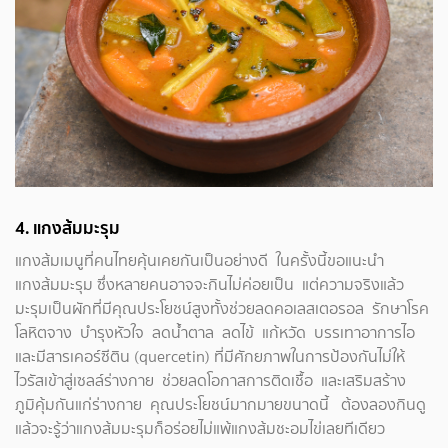
4.
แกงส้มมะรุม
แกงส้มเมนูที่คนไทยคุ้นเคยกันเป็นอย่างดี ในครั้งนี้ขอแนะนำ
แกงส้มมะรุม ซึ่งหลายคนอาจจะกินไม่ค่อยเป็น แต่ความจริงแล้ว
มะรุมเป็นผักที่มีคุณประโยชน์สูงทั้งช่วยลดคอเลสเตอรอล รักษาโรค
โลหิตจาง บำรุงหัวใจ ลดน้ำตาล ลดไข้ แก้หวัด บรรเทาอาการไอ
และมีสารเคอร์ซีติน (quercetin) ที่มีศักยภาพในการป้องกันไม่ให้
ไวรัสเข้าสู่เซลล์ร่างกาย ช่วยลดโอกาสการติดเชื้อ และเสริมสร้าง
ภูมิคุ้มกันแก่ร่างกาย คุณประโยชน์มากมายขนาดนี้ ต้องลองกินดู
แล้วจะรู้ว่าแกงส้มมะรุมก็อร่อยไม่แพ้แกงส้มชะอมไข่เลยทีเดียว