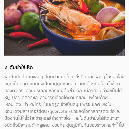
2
.ต้มยำใส่เห็ด
พูดถึงต้มยำเมนูแซ่บๆ ที่ถูกปากคนไทย ยิ่งกินตอนร้อนๆ โล่งคอโล่ง
จมูกเป็นที่สุด แถมยังเป็นเมนูถูกหลักอนามัยที่ต้องกินร้อนใช้ช้อน
ของตัวเอง ส่วนประกอบหลักเมนูต้มยำ คือ เนื้อสัตว์ไม่ว่าจะเป็นไก่
หมู ปลา สัตว์ทะเล สามารถเลือกได้ตามที่ชอบ พร้อมด้วย
หอมแดง ข่า ตะไคร้ ใบมะกรูด ซึ่งเป็นสมุนไพรชั้นเลิศ ยิ่งใน
หอมแดงมีสารเคอร์ซีติน (quercetin) ช่วยลดโอกาสการติดเชื้อและ
ป้องกันไม่ให้ไวรัสเข้าสู่เซลล์ร่างกายได้ และในต้มยำยังใส่เห็ดนานา
ชนิดซึ่งมีสารเบต้ากลูแคน ช่วยกระตุ้นภูมิคุ้มกันของร่างกายทำให้ไม่