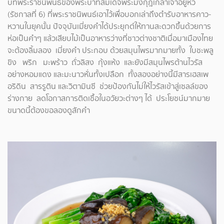
บทพระราชนิพนธ์ของพระบาทสมเด็จพระมงกุฎเกล้าเจ้าอยู่หัว
(รัชกาลที่ 6) ที่พระราชนิพนธ์เอาไว้เพื่อบอกเล่าถึงตำรับอาหารคาว-
หวานในยุคนั้น ปัจจุบันเมี่ยงคำได้ประยุกต์ให้ทานสะดวกขึ้นด้วยการ
ห่อเป็นคำๆ แล้วเสียบไม้เป็นอาหารว่างที่ชาวต่างชาติเมื่อมาเมืองไทย
จะต้องลิ้มลอง เมี่ยงคำ ประกอบ ด้วยสมุนไพรมากมายทั้ง ใบชะพลู
ขิง พริก มะพร้าว ถั่วลิสง กุ้งแห้ง และยังมีสมุนไพรต้านไวรัส
อย่างหอมแดง และมะนาวหั่นทั้งเปลือก ทั้งสองอย่างนี้มีสารเฮสเพ
อริดิน สารรูติน และวิตามินซี ช่วยป้องกันไม่ให้ไวรัสเข้าสู่เซลล์ของ
ร่างกาย ลดโอกาสการติดเชื้อในอวัยวะต่างๆ ได้ ประโยชน์มากมาย
ขนาดนี้ต้องขอลองดูสักคำ