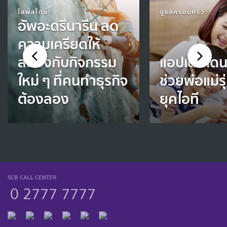
ไลฟ์สไตล์
ดูแลครอบครัว
อัพอะดรีนารีน ลด
ความเครียดให้
สมองกับกิจกรรม
แอปเด็ดโดนใ
ใหม่ ๆ ที่คนทำธุรกิจ
ช่วยพ่อแม่รุ
ต้องลอง
ยุคไอที
SCB CALL CENTER
0 2777 7777