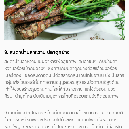
9. สะเดาน้ำปลาหวาน ปลาดุกย่าง
สะเดาน้ำปลาหวาน เมนูอาหารเพื่อสุขภาพ สะเดาขมๆ กับน้ำปลา
หวานอร่อยเข้ากันจริงๆ ยิ่งทานกับปลาดุกย่างด้วยแล้วยิ่งอร่อย
เบอร์ตอง ยอดสะเดาอุดมไปด้วยสารกลุ่มแอนโทไซยานิน ซึ่งเป็นสาร
กลุ่มเฟลโวนอยด์ที่มีฤทธิ์ต้านอนุมูลอิสระสูง และมีวิตามินซีสูงด้วย
ทำให้ช่วยสร้างภูมิต้านทานโรคให้กับร่างกาย แก้ไข้ตัวร้อน ปวด
ศีรษะ น้ำมูกไหล นับเป็นเมนูอาหารไทยที่อร่อยแถมยังดีต่อสุขภาพ
9 เมนูที่แนะนำเป็นอาหารไทยที่มีคุณค่าทางโภชนาการ มีคุณสมบัติ
ในการรักษาโรคเพราะประกอบไปด้วยผักและสมุนไพร ทั้งหอมแดง
หอมใหญ่ กะเพรา ข่า ตะไคร้ ใบมะกรูด มะนาว เป็นต้น ที่มีสารใน