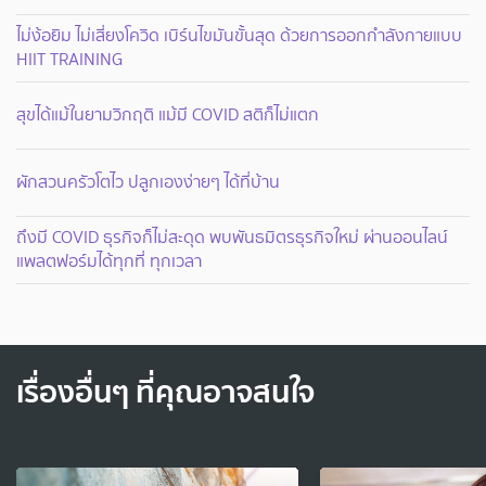
ไม่ง้อยิม ไม่เสี่ยงโควิด เบิร์นไขมันขั้นสุด ด้วยการออกกำลังกายแบบ
HIIT TRAINING
สุขได้แม้ในยามวิกฤติ แม้มี COVID สติก็ไม่แตก
ผักสวนครัวโตไว ปลูกเองง่ายๆ ได้ที่บ้าน
ถึงมี COVID ธุรกิจก็ไม่สะดุด พบพันธมิตรธุรกิจใหม่ ผ่านออนไลน์
แพลตฟอร์มได้ทุกที่ ทุกเวลา
เรื่องอื่นๆ ที่คุณอาจสนใจ