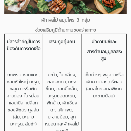
ผัก ผลไม้ สมุนไพร 3 กลุ่ม
ช่วยเสริมภูมิต้านทานของร่างกาย
มีสารสำคัญในการ
เสริมภูมิคุ้มกัน
มีวิตามินซีและ
ป้องกันการติดเชื้อ
สารต้านอนุมูลอิสระ
สูง
กะเพรา, หอมแดง,
คะน้า, ใบเหลียง,
เห็ดต่างๆ,พลูคาวหรือ
หอมหัวใหญ่ มะรุม,
ยอดสะเดา, มะระ
ผักคาวตอง,ตรีผลา
พลูคาวหรือผัก
ขี้นก, ดอกขี้เหล็ก,
(สมอไทย สมอพิเภก
คาวตอง ใบหม่อน,
มะรุมยอดมะยม,
มะขามป้อม)
แอปเปิล, เปลือก
ฟักข้าว, ผักเชียง
ของพืชตระกูลส้ม
ดา, ,ผักแพว,
(ส้ม, มะนาว
มะขามป้อม, ลูก
มะกรูด, ส้มซ่า)
หม่อน และผักผลไม้
หลากสี