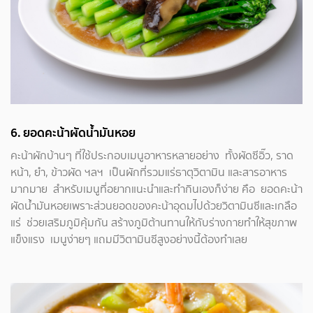
6.
ยอดคะน้าผัดน้ำมันหอย
คะน้าผักบ้านๆ ที่ใช้ประกอบเมนูอาหารหลายอย่าง ทั้งผัดซีอิ๊ว, ราด
หน้า, ยำ, ข้าวผัด ฯลฯ เป็นผักที่รวมแร่ธาตุวิตามิน และสารอาหาร
มากมาย สำหรับเมนูที่อยากแนะนำและทำกินเองก็ง่าย คือ ยอดคะน้า
ผัดน้ำมันหอยเพราะส่วนยอดของคะน้าอุดมไปด้วยวิตามินซีและเกลือ
แร่ ช่วยเสริมภูมิคุ้มกัน สร้างภูมิต้านทานให้กับร่างกายทำให้สุขภาพ
แข็งแรง เมนูง่ายๆ แถมมีวิตามินซีสูงอย่างนี้ต้องทำเลย