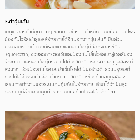
3.
ยำวุ้นเส้น
เมนูแคลอรี่ต่ำที่คุณสาวๆ ชอบทานช่วงลดน้ำหนัก แถมยังมีสมุนไพร
ป้องกันไวรัสเข้าสู่เซลล์ร่างกายได้อีกนอกจากวุ้นเส้นที่เป็นส่วน
ประกอบหลักแล้ว ยังมีหอมแดงและหอมใหญ่ที่มีสารเคอร์ซีติน
(quercetin) ช่วยลดการติดเชื้อและป้องกันไม่ให้ไวรัสเข้าสู่เซลล์ของ
ร่างกาย และหอมใหญ่ยังอุดมไปด้วยวิตามินซีสารต้านอนุมูลอิสระที่
สูงมาก ช่วยป้องกันโรคและฆ่าเชื้อโรคได้เป็นอย่างดี ส่วนปรุงรสที่
ขาดไม่ได้สำหรับยำ คือ น้ำมะนาวมีวิตามินซีช่วยต้านอนุมูลอิสระ
เสริมการทำงานของระบบภูมิคุ้มกันในร่างกาย เรียกได้ว่าเป็นสุด
ยอดเมนูที่ช่วยควบคุมน้ำหนักแถมยังต้านไวรัสได้ดีอีกด้วย