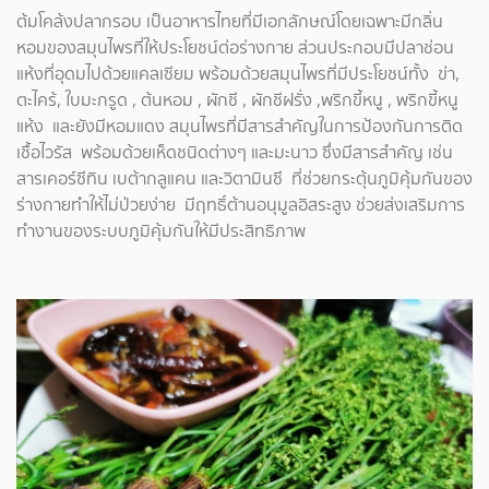
ต้มโคล้งปลากรอบ เป็นอาหารไทยที่มีเอกลักษณ์โดยเฉพาะมีกลิ่น
หอมของสมุนไพรที่ให้ประโยชน์ต่อร่างกาย ส่วนประกอบมีปลาช่อน
แห้งที่อุดมไปด้วยแคลเซียม พร้อมด้วยสมุนไพรที่มีประโยชน์ทั้ง ข่า,
ตะไคร้, ใบมะกรูด , ต้นหอม , ผักชี , ผักชีฝรั่ง ,พริกขี้หนู , พริกขี้หนู
แห้ง และยังมีหอมแดง สมุนไพรที่มีสารสำคัญในการป้องกันการติด
เชื้อไวรัส พร้อมด้วยเห็ดชนิดต่างๆ และมะนาว ซึ่งมีสารสำคัญ เช่น
สารเคอร์ซีทิน เบต้ากลูแคน และวิตามินซี ที่ช่วยกระตุ้นภูมิคุ้มกันของ
ร่างกายทำให้ไม่ป่วยง่าย มีฤทธิ์ต้านอนุมูลอิสระสูง ช่วยส่งเสริมการ
ทำงานของระบบภูมิคุ้มกันให้มีประสิทธิภาพ