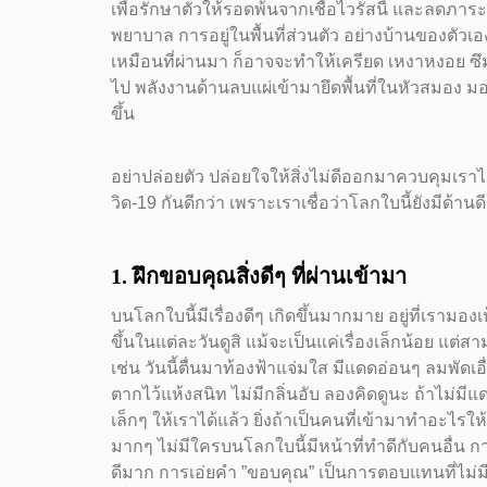
เพื่อรักษาตัวให้รอดพ้นจากเชื้อไวรัสนี้ และลดภา
พยาบาล การอยู่ในพื้นที่ส่วนตัว อย่างบ้านของตัวเอ
เหมือนที่ผ่านมา ก็อาจจะทำให้เครียด เหงาหงอย ซึ
ไป พลังงานด้านลบแผ่เข้ามายึดพื้นที่ในหัวสมอง ม
ขึ้น
อย่าปล่อยตัว ปล่อยใจให้สิ่งไม่ดีออกมาควบคุมเราไ
วิด-19 กันดีกว่า เพราะเราเชื่อว่าโลกใบนี้ยังมีด้านด
1. ฝึกขอบคุณสิ่งดีๆ ที่ผ่านเข้ามา
บนโลกใบนี้มีเรื่องดีๆ เกิดขึ้นมากมาย อยู่ที่เรามอง
ขึ้นในแต่ละวันดูสิ แม้จะเป็นแค่เรื่องเล็กน้อย แต่
เช่น วันนี้ตื่นมาท้องฟ้าแจ่มใส มีแดดอ่อนๆ ลมพัดเ
ตากไว้แห้งสนิท ไม่มีกลิ่นอับ ลองคิดดูนะ ถ้าไม่มีแดด
เล็กๆ ให้เราได้แล้ว ยิ่งถ้าเป็นคนที่เข้ามาทำอะไรใ
มากๆ ไม่มีใครบนโลกใบนี้มีหน้าที่ทำดีกับคนอื่น ก
ดีมาก การเอ่ยคำ ”ขอบคุณ” เป็นการตอบแทนที่ไม่มีค