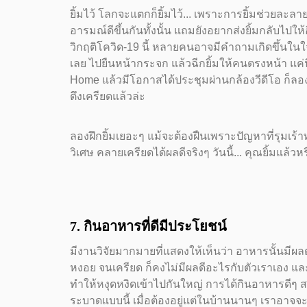
ยิ้มไว้ โลกจะแตกก็ยิ้มไว้... เพราะการยิ้มช่วยละล
อารมณ์ดีขึ้นกันทั้งนั้น แถมยังอยากส่งยิ้มกลับไปให
วิกฤติโควิด-19 นี้ หลายคนอาจมีคำถามเกิดขึ้นในใจ
เลย ไปยืนหน้ากระจก แล้วฉีกยิ้มให้คนตรงหน้า แค่นี
Home แล้วมีโอกาสได้ประชุมผ่านกล้องวีดีโอ ก็ลองย
ตึงเครียดแล้วล่ะ
ลองฝึกยิ้มเยอะๆ แม้จะต้องฝืนเพราะปัญหาที่รุมเร้าท
วิเศษ คลายเครียดได้ผลดีจริงๆ วันนี้... คุณยิ้มแล้วหร
7. กินอาหารที่ดีมีประโยชน์
มีงานวิจัยมากมายที่แสดงให้เห็นว่า อาหารนั้นมีผ
หงอย จนเครียด ก็คงไม่มีผลดีอะไรกับตัวเราเอง และค
ทำให้หงุดหงิดเข้าไปกันใหญ่ การได้กินอาหารดีๆ ส
ระบาดแบบนี้ เมื่อต้องอยู่แต่ในบ้านนานๆ เราอาจจะร