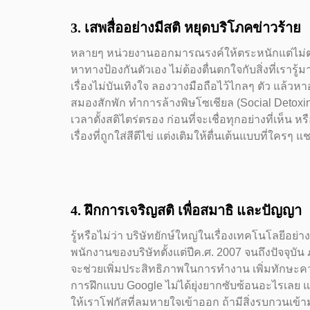
3. เสพสื่ออย่างมีสติ หยุดบริโภคข่าวร้าย
หลายๆ หน่วยงานออกมารณรงค์ให้ตระหนักแต่ไม่ตระหน
หาทางป้องกันตัวเอง ไม่ต้องตื่นตกใจกับสิ่งที่เรารู้มา
เรื่องไม่บันเทิงใจ ลองวางมือถือไว้ไกลๆ ตัว แล้วห
สมองสักพัก ทำการล้างพิษโซเชียล (Social Detoxing)
เวลาตั้งสติไตร่ตรอง ก่อนที่จะเชื่อทุกอย่างที่เห็น หร
เรื่องที่ถูกใส่สีตีไข่ แต่งเติมให้ตื่นเต้นแบบที่ใครๆ แ
4. ฝึกการเจริญสติ เพื่อสมาธิ และปัญญา
รู้หรือไม่ว่า บริษัทยักษ์ใหญ่ในเรื่องเทคโนโลยีอย่า
พนักงานของบริษัทตั้งแต่ปีค.ศ. 2007 จนถึงปัจจุบัน
จะช่วยเพิ่มประสิทธิภาพในการทำงาน เพิ่มทักษะความเ
การฝึกแบบ Google ไม่ได้ยุ่งยากซับซ้อนอะไรเลย 
ให้เราโฟกัสที่ลมหายใจเข้าออก ถ้ามีสิ่งรบกวนเข้ามา