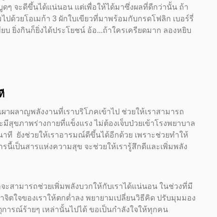
ดๆ จะดีขึ้นได้แน่นอน แต่เพื่อให้ได้มาซึ่งผลที่ดีกว่านั้น ถ้า
ไปด้วยโอเมก้า 3 ผักใบเขียวที่มาพร้อมกับกรดโฟลิก เบอร์รี่
พียบ ยิ่งกินก็ยิ่งได้ประโยชน์ อ้อ...ถ้าใครเครียดมาก ลองหยิบ
ที
วยเผาผลาญพลังงานที่เราบริโภคเข้าไป ช่วยให้เราสามารถ
ละมีสุขภาพร่างกายที่แข็งแรง ไม่ต้องเจ็บป่วยเข้าโรงพยาบาล
ที ยังช่วยให้เราอารมณ์ดีขึ้นได้อีกด้วย เพราะช่วยทำให้
รนี้เป็นสารแห่งความสุข จะช่วยให้เรารู้สึกดีและเพิ่มพลัง
่าจะสามารถช่วยเพิ่มพลังบวกให้กับเราได้แน่นอน ในช่วงที่มี
พาจิตใจของเราให้ตกต่ำลง พยายามเปลี่ยนวิธีคิด ปรับมุมมอง
การณ์ร้ายๆ เหล่านั้นไปได้ ขอเป็นกำลังใจให้ทุกคน