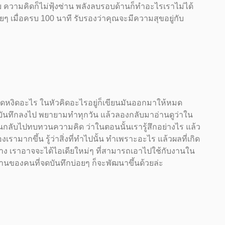
งบ ความคิดก็ไม่ฟุ้งซ่าน พลังลบรอบด้านก็ทำอะไรเราไม่ได้
อยๆ เมื่อครบ 100 นาที รับรองว่าคุณจะมีความสุขอยู่กับ
ุดหงิดอะไร ในหัวคิดอะไรอยู่ก็เขียนมันออกมาให้หมด
จดบันทึกลงไป พยายามทำทุกวัน แล้วลองกลับมาอ่านดูว่าใน
อนกลับไปทบทวนความคิด ว่าในตอนนั้นเรารู้สึกอย่างไร แล้ว
องเรามากขึ้น รู้ว่าสิ่งที่ทำไปนั้น ทำเพราะอะไร แล้วผลที่เกิด
บ้าง เราอาจจะได้ไอเดียใหม่ๆ ที่สามารถเอาไปใช้กับงานใน
านของคนที่จดบันทึกบ่อยๆ ก็จะพัฒนาขึ้นด้วยล่ะ