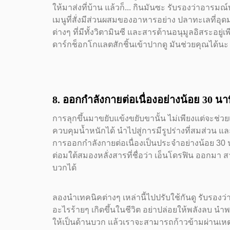
ให้มาส่งที่บ้าน แล้วก็... กินมันซะ รับรองว่าอารมณ์บู
เมนูที่สั่งมีส่วนผสมของอาหารอย่าง ปลาทะเลที่อุดม
ต่างๆ ที่มีทั้งวิตามินซี และสารต้านอนุมูลอิสระอยู่เ
ดาร์กช็อกโกแลตสักชิ้นเข้าปากดู มันช่วยคุณได้นะ
8. ออกกำลังกายต่อเนื่องอย่างน้อย 30 นา
การลุกขึ้นมาขยับแข้งขยับขานั้น ไม่เพียงแต่จะช่
ควบคุมน้ำหนักได้ นำไปสู่การมีรูปร่างที่สมส่วน แ
การออกกำลังกายต่อเนื่องเป็นประจำอย่างน้อย 30 นา
ต่อมใต้สมองหลั่งสารที่ชื่อว่า เอ็นโดรฟิน ออกมา สา
บวกได้
ลองนำเทคนิคต่างๆ เหล่านี้ไปปรับใช้กันดู รับรองว
อะไรร้ายๆ เกิดขึ้นในชีวิต อย่าปล่อยให้พลังลบ นำ
ให้เป็นด้านบวก แล้วเราจะสามารถก้าวข้ามผ่านเหตุ