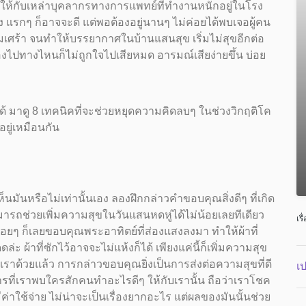
ระให้กับเหล่าบุคลากรทางการแพทย์ที่ทำงานหนักอยู่ในโรง
ง แรกๆ ก็อาจจะดี แต่พอต้องอยู่นานๆ ไม่ค่อยได้พบเจอผู้คน
มเศร้า จนทำให้บรรยากาศในบ้านแสนสุข เริ่มไม่สุขอีกต่อ
องไปทางไหนก็ไม่ถูกใจไปเสียหมด อารมณ์เสียง่ายขึ้น บ่อย
ด้ มาดู 8 เทคนิคที่จะช่วยหยุดความคิดลบๆ ในช่วงวิกฤติโค
ีอยู่เหมือนกัน
เห็นมันหรือไม่เท่านั้นเอง ลองฝึกกล่าวคำขอบคุณสิ่งดีๆ ที่เกิด
สามารถช่วยเพิ่มความสุขในวันแสนหดหู่ได้ไม่น้อยเลยทีเดียว
เรื
อื่อยๆ ก็เลยขอบคุณพระอาทิตย์ที่ส่องแสงลงมา ทำให้ผ้าที่
ล่ะ ผ้าที่ซักไว้อาจจะไม่แห้งก็ได้ เพียงแค่นี้ก็เพิ่มความสุข
ห้เราด้วยแล้ว การกล่าวขอบคุณยิ่งเป็นการส่งต่อความสุขที่ดี
เ
ารที่เราพบใครสักคนทำอะไรดีๆ ให้กับเรานั้น ถือว่าเราโชค
่าใช้จ่าย ไม่น่าจะเป็นเรื่องยากอะไร แต่ผลของมันนั้นช่วย