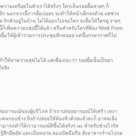
ายความเครียดในหัวเราได้จริงๆ ใครเห็นรอยยิ้มสวยๆ ก็
้อีก นอกจากนี้การยิ้มบ่อยๆ จะทำให้หน้าเด็กลงด้วย แต่ช่วง
 กักตัวอยู่ในบ้าน ไม่ได้ออกไปเจอใคร จะยิ้มให้ใครดู ง่ายๆ
้ก็เพิ่มความแฮปปี้ได้แล้ว หรือสำหรับใครที่ต้อง Work From
ิ้มให้ผู้เข้าร่วมการประชุมสักหน่อย แค่นี้บรรยากาศก็ไม่
ำให้หาความสุขไม่ได้ แต่เชื่อเถอะว่า รอยยิ้มนั้นเป็นยา
ือยัง
ลต่ออารมณ์ของผู้บริโภค ถ้าเราปล่อยอารมณ์ให้เศร้า เหงา
นรอบข้าง ยิ่งถ้าปล่อยให้ท้องหิวด้วยแล้วล่ะก็ อาจจะยิ่ง
ามารถทำให้เราอารมณ์ดีขึ้นได้จริงๆ นะ สำหรับช่วงไวรัส
ู้สึกอึดอัด และเบื่อหน่าย ลองเปิดมือถือ สั่งอาหารร้านโปรด