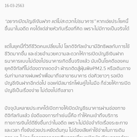
16-03-2563
“อยากเปิดบัญชีเงินฝาก แต่ไม่สะดวกไปธนาคาร”
หากเอ่ยประโยคนี้
ขึ้นมาในอดีต คงได้แต่ส่ายหัวกับเรื่องที่คิด เพราะไม่มีทางเป็นจริงได้
แต่ในยุคนี้ที่วิถีชีวิตคนเปลี่ยนไป โลกดิจิทัลเข้ามามีอิทธิพลกับการใช้
ชีวิตมากขึ้น และช่วยอำนวยความสะดวกให้การเปิดบัญชีเงินฝาก
ธนาคารแบบไม่ต้องไปธนาคารเกิดขึ้นจริงแล้ว นับเป็นโชคดีของคน
ยุคดิจิทัลที่ไม่ต้องตากแดดจ้า ฝ่ารถติดสู้ฝุ่นพิษPM2.5 หรือเดินกาง
ร่มท่ามกลางฝนพรำเพื่อมาถึงสาขาธนาคาร ต่อคิวยาวๆ รอเปิด
บัญชีเงินฝากอีกต่อไป ขอแค่มีสมาร์ทโฟนคู่ใจในมือ ก็ช่วยให้การเปิด
บัญชีเป็นเรื่องง่าย ไม่ต้องไปถึงสาขา
ปัจจุบันหลายประเทศได้เปิดทางให้เปิดบัญชีธนาคารผ่านช่องทาง
ดิจิทัลกันแล้ว ข้อดีของการทำเช่นนี้คือ ทำให้คนเข้าถึงบริการ
ทางการเงินได้ดียิ่งขึ้นกว่าในอดีต เพราะไม่มีข้อจำกัดเรื่องระยะทาง
และเวลา ทั้งยังช่วยประหยัดต้นทุน ไม่ต้องเสียค่าใช้จ่ายในการเดิน