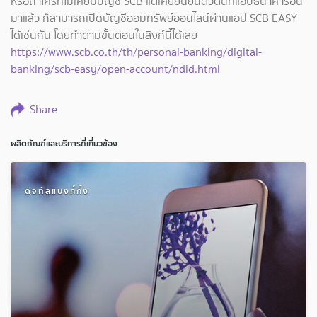
หรือถ้าใครที่ไม่เคยมีบัญชี SCB แต่เคยยืนยันตัวตนที่แอปธนาคารอื่น
มาแล้ว ก็สามารถเปิดบัญชีออมทรัพย์ออนไลน์ผ่านแอป SCB EASY
ได้เช่นกัน โดยทำตามขั้นตอนในลิงก์นี้ได้เลย
https://www.scb.co.th/th/personal-banking/digital-
banking/scb-easy/open-account/ndid.html
Share
ผลิตภัณฑ์และบริการที่เกี่ยวข้อง
ดิจิทัลแบงก์กิ้ง