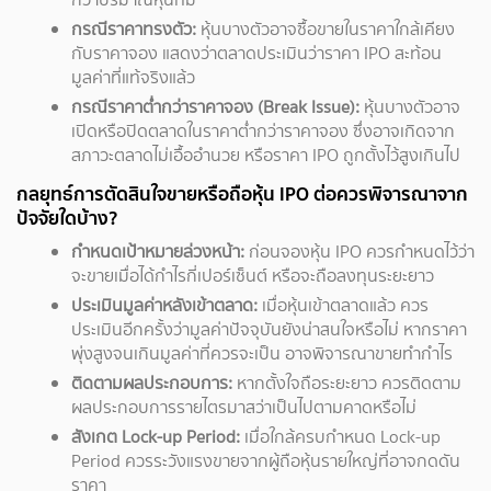
กรณีราคาทรงตัว:
หุ้นบางตัวอาจซื้อขายในราคาใกล้เคียง
กับราคาจอง แสดงว่าตลาดประเมินว่าราคา IPO สะท้อน
มูลค่าที่แท้จริงแล้ว
กรณีราคาต่ำกว่าราคาจอง (Break Issue):
หุ้นบางตัวอาจ
เปิดหรือปิดตลาดในราคาต่ำกว่าราคาจอง ซึ่งอาจเกิดจาก
สภาวะตลาดไม่เอื้ออำนวย หรือราคา IPO ถูกตั้งไว้สูงเกินไป
กลยุทธ์การตัดสินใจขายหรือถือหุ้น IPO ต่อควรพิจารณาจาก
ปัจจัยใดบ้าง?
กำหนดเป้าหมายล่วงหน้า:
ก่อนจองหุ้น IPO ควรกำหนดไว้ว่า
จะขายเมื่อได้กำไรกี่เปอร์เซ็นต์ หรือจะถือลงทุนระยะยาว
ประเมินมูลค่าหลังเข้าตลาด:
เมื่อหุ้นเข้าตลาดแล้ว ควร
ประเมินอีกครั้งว่ามูลค่าปัจจุบันยังน่าสนใจหรือไม่ หากราคา
พุ่งสูงจนเกินมูลค่าที่ควรจะเป็น อาจพิจารณาขายทำกำไร
ติดตามผลประกอบการ:
หากตั้งใจถือระยะยาว ควรติดตาม
ผลประกอบการรายไตรมาสว่าเป็นไปตามคาดหรือไม่
สังเกต Lock-up Period:
เมื่อใกล้ครบกำหนด Lock-up
Period ควรระวังแรงขายจากผู้ถือหุ้นรายใหญ่ที่อาจกดดัน
ราคา