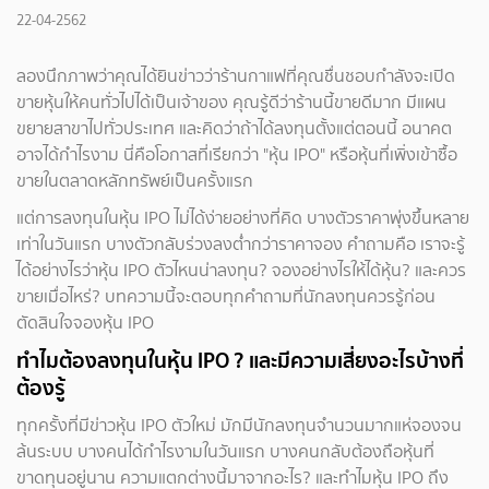
22-04-2562
ลองนึกภาพว่าคุณได้ยินข่าวว่าร้านกาแฟที่คุณชื่นชอบกำลังจะเปิด
ขายหุ้นให้คนทั่วไปได้เป็นเจ้าของ คุณรู้ดีว่าร้านนี้ขายดีมาก มีแผน
ขยายสาขาไปทั่วประเทศ และคิดว่าถ้าได้ลงทุนตั้งแต่ตอนนี้ อนาคต
อาจได้กำไรงาม นี่คือโอกาสที่เรียกว่า "หุ้น IPO" หรือหุ้นที่เพิ่งเข้าซื้อ
ขายในตลาดหลักทรัพย์เป็นครั้งแรก
แต่การลงทุนในหุ้น IPO ไม่ได้ง่ายอย่างที่คิด บางตัวราคาพุ่งขึ้นหลาย
เท่าในวันแรก บางตัวกลับร่วงลงต่ำกว่าราคาจอง คำถามคือ เราจะรู้
ได้อย่างไรว่าหุ้น IPO ตัวไหนน่าลงทุน? จองอย่างไรให้ได้หุ้น? และควร
ขายเมื่อไหร่? บทความนี้จะตอบทุกคำถามที่นักลงทุนควรรู้ก่อน
ตัดสินใจจองหุ้น IPO
ทำไมต้องลงทุนในหุ้น IPO ? และมีความเสี่ยงอะไรบ้างที่
ต้องรู้
ทุกครั้งที่มีข่าวหุ้น IPO ตัวใหม่ มักมีนักลงทุนจำนวนมากแห่จองจน
ล้นระบบ บางคนได้กำไรงามในวันแรก บางคนกลับต้องถือหุ้นที่
ขาดทุนอยู่นาน ความแตกต่างนี้มาจากอะไร? และทำไมหุ้น IPO ถึง