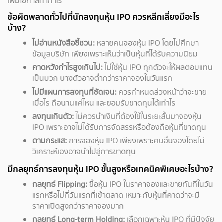
เพิ่มโอกาสทำกำไร
ข้อผิดพลาดทั่วไปที่นักลงทุนหุ้น IPO ควรหลีกเลี่ยงมีอะไร
บ้าง?
ไม่อ่านหนังสือชี้ชวน:
หลายคนจองหุ้น IPO โดยไม่ศึกษา
ข้อมูลบริษัท เพียงเพราะเห็นว่าเป็นหุ้นที่ได้รับความนิยม
คาดหวังกำไรสูงเกินไป:
ไม่ใช่หุ้น IPO ทุกตัวจะให้ผลตอบแทน
เป็นบวก บางตัวอาจต่ำกว่าราคาจองในวันแรก
ไม่มีแผนการลงทุนที่ชัดเจน:
ควรกำหนดล่วงหน้าว่าจะขาย
เมื่อไร ถือนานแค่ไหน และยอมรับขาดทุนได้เท่าไร
ลงทุนเกินตัว:
ไม่ควรนำเงินที่ต้องใช้ในระยะสั้นมาจองหุ้น
IPO เพราะอาจไม่ได้รับการจัดสรรหรือต้องถือหุ้นที่ขาดทุน
ตามกระแส:
การจองหุ้น IPO เพียงเพราะคนอื่นจองโดยไม่
วิเคราะห์เองอาจนำไปสู่การขาดทุน
มีกลยุทธ์การลงทุนหุ้น IPO ขั้นสูงหรือเทคนิคพิเศษอะไรบ้าง?
กลยุทธ์ Flipping:
ซื้อหุ้น IPO ในราคาจองและขายทันทีในวัน
แรกหรือไม่กี่วันแรกที่เข้าตลาด เหมาะกับหุ้นที่คาดว่าจะมี
ราคาเปิดสูงกว่าราคาจองมาก
กลยุทธ์ Long-term Holding:
เลือกเฉพาะหุ้น IPO ที่มีปัจจัย