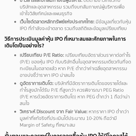
ข่าวสารและบทสัมภาษณ์ผู้บริหาร:
ติดตามข่าวเกี่ยวกับ
บริษัทและอุตสาหกรรม รวมถึงบทสัมภาษณ์ผู้บริหารเพื่อ
เข้าใจวิสัยทัศน์และแผนธุรกิจ
เว็บไซต์ตลาดหลักทรัพย์แห่งประเทศไทย:
มีข้อมูลเกี่ยวกับหุ้น
IPO ที่กำลังจะเข้าตลาด รวมถึงสถิติและข้อมูลเปรียบเทียบ
วิธีการประเมินมูลค่าหุ้น IPO ที่เหมาะสมและศักยภาพในการ
เติบโตเป็นอย่างไร?
เปรียบเทียบ P/E Ratio:
เปรียบเทียบอัตราส่วนราคาต่อกำไร
(P/E) ของหุ้น IPO กับบริษัทอื่นในอุตสาหกรรมเดียวกันที่จด
ทะเบียนในตลาดแล้ว หาก P/E ต่ำกว่าค่าเฉลี่ยอุตสาหกรรม
อาจบ่งชี้ว่าราคา IPO น่าสนใจ
ดูอัตราการเติบโต:
บริษัทที่มีอัตราการเติบโตของรายได้และ
กำไรสูงมักได้รับ P/E ที่สูงกว่า ควรพิจารณา PEG Ratio
(P/E หารด้วยอัตราการเติบโต) หาก PEG ต่ำกว่า 1 ถือว่าน่า
สนใจ
วิเคราะห์ Discount จาก Fair Value:
หากราคา IPO ต่ำกว่า
มูลค่าที่แท้จริงที่ประเมินได้ประมาณ 10-20% ถือว่ามี
Margin of Safety ที่เหมาะสม
ขั้นตอนและกลยุทธ์ในการจองซื้อหุ้น IPO ให้มีโอกาสได้