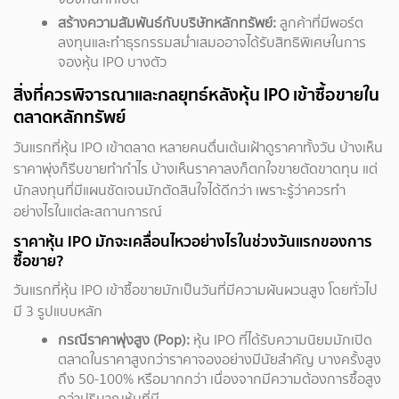
สร้างความสัมพันธ์กับบริษัทหลักทรัพย์:
ลูกค้าที่มีพอร์ต
ลงทุนและทำธุรกรรมสม่ำเสมออาจได้รับสิทธิพิเศษในการ
จองหุ้น IPO บางตัว
สิ่งที่ควรพิจารณาและกลยุทธ์หลังหุ้น IPO เข้าซื้อขายใน
ตลาดหลักทรัพย์
วันแรกที่หุ้น IPO เข้าตลาด หลายคนตื่นเต้นเฝ้าดูราคาทั้งวัน บ้างเห็น
ราคาพุ่งก็รีบขายทำกำไร บ้างเห็นราคาลงก็ตกใจขายตัดขาดทุน แต่
นักลงทุนที่มีแผนชัดเจนมักตัดสินใจได้ดีกว่า เพราะรู้ว่าควรทำ
อย่างไรในแต่ละสถานการณ์
ราคาหุ้น IPO มักจะเคลื่อนไหวอย่างไรในช่วงวันแรกของการ
ซื้อขาย?
วันแรกที่หุ้น IPO เข้าซื้อขายมักเป็นวันที่มีความผันผวนสูง โดยทั่วไป
มี 3 รูปแบบหลัก
กรณีราคาพุ่งสูง (Pop):
หุ้น IPO ที่ได้รับความนิยมมักเปิด
ตลาดในราคาสูงกว่าราคาจองอย่างมีนัยสำคัญ บางครั้งสูง
ถึง 50-100% หรือมากกว่า เนื่องจากมีความต้องการซื้อสูง
กว่าปริมาณหุ้นที่มี