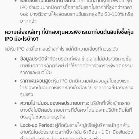
ผลตอบแทนวันแรกที่น่าสนใจ:
สถิติในตลาดหุ้นไทยพบว่าหุ้น
IPO จำนวนมากปิดการซื้อขายวันแรกในราคาที่สูงกว่าราคา
จอง บางตัวอาจให้ผลตอบแทนวันแรกสูงถึง 50-100% หรือ
มากกว่า
ความเสี่ยงหลักๆ ที่นักลงทุนควรพิจารณาก่อนตัดสินใจซื้อหุ้น
IPO มีอะไรบ้าง?
แม้หุ้น IPO จะมีโอกาสสร้างกำไร แต่ก็มีความเสี่ยงที่ควรระวัง
ข้อมูลประวัติจำกัด:
บริษัทที่เพิ่งเข้าตลาดไม่มีประวัติการซื้อ
ขายในตลาดหลักทรัพย์ ทำให้ยากต่อการวิเคราะห์พฤติกรรม
ราคาและแนวโน้ม
ราคาผันผวนสูง:
หุ้น IPO มักมีความผันผวนสูงในช่วงแรก
โดยเฉพาะในสัปดาห์แรกหลังเข้าซื้อขาย ราคาอาจขึ้นลงอย่าง
รุนแรง
ความไม่แน่นอนของผลประกอบการ:
บริษัทที่เพิ่งเข้าตลาด
อาจยังไม่มีผลประกอบการที่มั่นคง โดยเฉพาะบริษัทเติบโตที่
ยังอยู่ในช่วงขยายธุรกิจ
Lock-up Period:
ผู้ถือหุ้นรายใหญ่หรือผู้บริหารมักถูกห้าม
ขายหุ้นในช่วงระยะเวลาหนึ่ง (เช่น 6 เดือน - 1 ปี) เมื่อพ้นช่วง
นี้ อาจมีแรงขายจำนวนมากกดดันราคาหุ้น