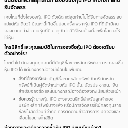
รับจัดสรร
เคยไหมที่ตั้งใจจองหุ้น IPO ตัวเด็ด แต่สุดท้ายไม่ได้รับการจัดสรรเลย
แม้แต่หุ้นเดียว? ปัญหานี้เกิดขึ้นบ่อยครั้งเพราะหุ้น IPO ที่ดีมักมีคน
จองมากกว่าจำนวนหุ้นที่มี มาดูกันว่ามีวิธีไหนบ้างที่จะเพิ่มโอกาสให้
ได้หุ้น
ใครมีสิทธิ์และคุณสมบัติในการจองซื้อหุ้น IPO ต้องเตรียม
ตัวอย่างไร?
โดยทั่วไป นักลงทุนทุกคนที่มีบัญชีซื้อขายหลักทรัพย์สามารถจองซื้อ
หุ้น IPO ได้ แต่บางกรณีอาจมีเงื่อนไขเพิ่มเติม
สิ่งที่ต้องเตรียม:
บัญชีซื้อขายหลักทรัพย์กับบริษัทหลัก
ทรัพย์ที่เป็นผู้จัดจำหน่ายหุ้น IPO นั้น, บัตรประชาชน, เงิน
สำหรับจองซื้อ และในบางกรณีอาจต้องลงทะเบียนล่วงหน้า
ข้อควรรู้:
บางหุ้น IPO อาจสงวนสิทธิ์สำหรับลูกค้าของ
บริษัทหลักทรัพย์บางแห่ง หรือมีการจัดสรรให้นักลงทุนราย
ย่อยในสัดส่วนที่จำกัด ควรติดตามข่าวสารการเปิดจองและ
เงื่อนไขอย่างใกล้ชิด
ช่องทางและวิธีการจองซื้อหุ้น IPO มีแบบไหนบ้าง?