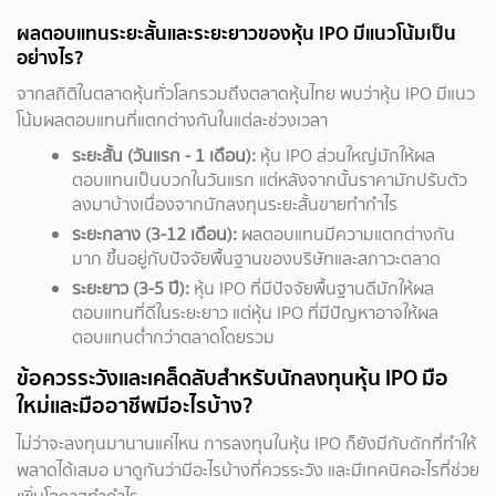
ผลตอบแทนระยะสั้นและระยะยาวของหุ้น IPO มีแนวโน้มเป็น
อย่างไร?
จากสถิติในตลาดหุ้นทั่วโลกรวมถึงตลาดหุ้นไทย พบว่าหุ้น IPO มีแนว
โน้มผลตอบแทนที่แตกต่างกันในแต่ละช่วงเวลา
ระยะสั้น (วันแรก - 1 เดือน):
หุ้น IPO ส่วนใหญ่มักให้ผล
ตอบแทนเป็นบวกในวันแรก แต่หลังจากนั้นราคามักปรับตัว
ลงมาบ้างเนื่องจากนักลงทุนระยะสั้นขายทำกำไร
ระยะกลาง (3-12 เดือน):
ผลตอบแทนมีความแตกต่างกัน
มาก ขึ้นอยู่กับปัจจัยพื้นฐานของบริษัทและสภาวะตลาด
ระยะยาว (3-5 ปี):
หุ้น IPO ที่มีปัจจัยพื้นฐานดีมักให้ผล
ตอบแทนที่ดีในระยะยาว แต่หุ้น IPO ที่มีปัญหาอาจให้ผล
ตอบแทนต่ำกว่าตลาดโดยรวม
ข้อควรระวังและเคล็ดลับสำหรับนักลงทุนหุ้น IPO มือ
ใหม่และมืออาชีพมีอะไรบ้าง?
ไม่ว่าจะลงทุนมานานแค่ไหน การลงทุนในหุ้น IPO ก็ยังมีกับดักที่ทำให้
พลาดได้เสมอ มาดูกันว่ามีอะไรบ้างที่ควรระวัง และมีเทคนิคอะไรที่ช่วย