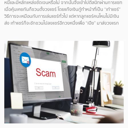
หนี้และมีหลักแหล่งชัดเจนหรือไม่ จากนั้นจึงเข้าไปตีสนิทผ่านการแชท
เมื่อคุ้นเคยกันก็ชวนตั้งวงแชร์ โดยแก๊งเงินกู้ทำหน้าที่เป็น “เท้าแชร์”
วิธีการจะเหมือนกับการเล่นแชร์ทั่วไป แต่หากลูกแชร์คนไหนไม่มีเงิน
ส่ง เท้าแชร์ก็จะชักชวนไปลงแชร์อีกวงหนึ่งเพื่อ “เปีย” มาส่งวงแรก