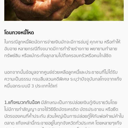
โดนทวงหนี้โหด
ในกรณีลูกหนี้ผิดนัดการจ่ายเงินมักจะมีการข่มขู่ คุกคาม หรือทำให้
อับอาย หลายกรณีถึงขนาดมีการทำร้ายร่างกาย พยายามทำลาย
ทรัพย์สิน หรือแม้กระทั่งลุกลามไปถึงครอบครัวหรือคนใกล้ชิด
นอกจากนั้นข้อมูลจากศูนย์ช่วยเหลือลูกหนี้และประชาชนที่ไม่ได้รับ
ความเป็นธรรม กรมสืบสวนคดีพิเศษ ระบุว่าปัจจุบันกลโกงจากแก๊ง
หนี้นอกระบบมี 3 ประเภทได้แก่
1.แก๊งหมวกกันน็อค
มีลักษณะเป็นการปล่อยเงินกู้เงินรายวันโดย
ไม่มีการทำสัญญา อาจใช้วิธียึดบัตรเครดิต บัตรประชาชน หรือยึด
บัตรของคนที่ค้ำประกัน ส่วนใหญ่เป็นการปล่อยกู้ให้กับพ่อค้าแม่ค้าใน
ตลาด แก๊งเหล่านี้กระจายอยู่ในทุกจังหวัดทั่วประเทศ โดยหลายๆแก๊ง