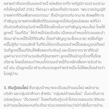
หลายเท่าจึงตกเป็นของเจ้าหนี้ แต่หลังจากที่ภาครัฐมีการปราบปราม
ครั้งใหญ่เมื่อปี 2561 ที่ผ่านมา พร้อมทั้งมีการออก “พระราชบัญญัติ
ขายฝากที่ดินเพื่อเกษตรกรรม” ซึ่งมีกฎเกณฑ์มากมาย ส่งผลให้การ
ทำสัญญาขายฝากเพื่อยึดที่ดินของลูกหนี้เงินกู้ลดน้อยลง แต่ที่น่า
เป็นห่วงคือปัจจุบันเจ้าหนี้ได้ใช้กลโกงในการทำสัญญาแบบใหม่ โดยให้
ลูกหนี้ “โอนที่ดิน” ให้เจ้าหนี้ก่อนรับเงิน เมื่อครบกำหนดไถ่ถอนและนำ
เงินมาชำระหนี้จึงได้ที่ดินคืน (โดยทำสัญญาจะซื้อจะขาย) แต่สิ่งที่ลูก
หนี้ไม่รู้คือ“กรรมสิทธิ์”ในที่ดินได้ตกเป็นของเจ้าหนี้โดยสมบูรณ์ตั้งแต่
วันที่ลูกหนี้โอนที่ดินให้เพื่อแลกกับเงินกู้ และเนื่องจากราคาที่ดินมี
มูลค่ามากกว่าจำนวนเงินที่กู้หลายเท่า ลูกหนี้จึงมักถูกโกงที่ไปโดย
ปริยาย โดยเมื่อครบกำหนดไถ่ถอนเจ้าหนี้ก็จะหลีกเลี่ยงการรับชำระ
หนี้ เช่น เมื่อลูกหนี้มาชำระเงินงวดสุดท้ายเจ้าหนี้จะไม่ให้พบโดยอ้างว่า
ไม่อยู่บ้าน
3. เงินกู้ออนไลน์
ซึ่งกลุ่มเป้าหมายจะเป็นแม่ค้าออนไลน์ พนักงาน
บริษัท และกลุ่มนักศึกษา สำหรับ “กลุ่มแม่ค้าออนไลน์” นั้นจะเป็นการ
ปล่อยกู้แบบ “ตั้งวงแชร์” โดยแก๊งเงินกู้จะเข้าไปตรวจสอบประวัติของ
แม่ค้าออนไลน์และคนที่จะดึงมาร่วมวงแชร์ก่อนว่ามีกำลังในการชำระ