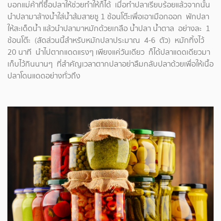
บอกแม่ค้าที่ซื้อปลาให้ช่วยทำให้ก็ได้ เมื่อทำปลาเรียบร้อยแล้วจากนั้น
นำปลามาล้างน้ำใส่น้ำส้มสายชู 1 ช้อนโต๊ะเพื่อเอาเมือกออก พักปลา
ให้สะเด็ดน้ำ แล้วนำปลามาหมักด้วยเกลือ น้ำปลา น้ำตาล อย่างละ 1
ช้อนโต๊ะ (สัดส่วนนี้สำหรับหมักปลาประมาณ 4-6 ตัว) หมักทิ้งไว้
20 นาที นำไปตากแดดแรงๆ เพียงแค่วันเดียว ก็ได้ปลาแดดเดียวมา
เก็บไว้กินนานๆ ที่สำคัญเวลาตากปลาอย่าลืมกลับปลาด้วยเพื่อให้เนื้อ
ปลาโดนแดดอย่างทั่วถึง