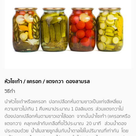
หัวไชเท้า / แครอท / แตงกวา ดองสามรส
วิธีทำ
นำหัวไชเถ้าหรือแครอท ปอกเปลือกหั่นตามยาวเป็นแท่งสีเหลี่ยม
ความยาวไม่เกิน 1 คืบหนาประมาณ 1 มิลลิเมตร ส่วนแตงกวาไม่
ต้องปอกเปลือกหั่นตามยาวเอาไส้ออก จากนั้นนำไชเท้า (แครอทหรือ
แตงกวา) คลุกเคล้ากับเกลือทิ้งไว้ประมาณ 20 นาที ส่วนน้ำดอง
ประกอบด้วย น้ำส้มสายชูกลั่นกับน้ำตาลใส่ในปริมาณที่เท่ากัน โดย