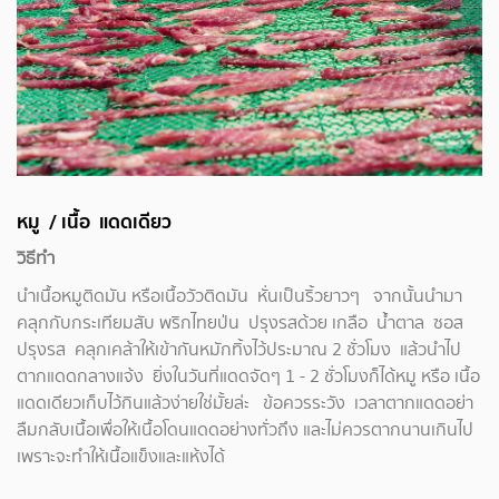
หมู / เนื้อ แดดเดียว
วิธีทำ
นำเนื้อหมูติดมัน หรือเนื้อวัวติดมัน หั่นเป็นริ้วยาวๆ จากนั้นนำมา
คลุกกับกระเทียมสับ พริกไทยป่น ปรุงรสด้วย เกลือ น้ำตาล ซอส
ปรุงรส คลุกเคล้าให้เข้ากันหมักทิ้งไว้ประมาณ 2 ชั่วโมง แล้วนำไป
ตากแดดกลางแจ้ง ยิ่งในวันที่แดดจัดๆ 1 - 2 ชั่วโมงก็ได้หมู หรือ เนื้อ
แดดเดียวเก็บไว้กินแล้วง่ายใช่มั้ยล่ะ ข้อควรระวัง เวลาตากแดดอย่า
ลืมกลับเนื้อเพื่อให้เนื้อโดนแดดอย่างทั่วถึง และไม่ควรตากนานเกินไป
เพราะจะทำให้เนื้อแข็งและแห้งได้