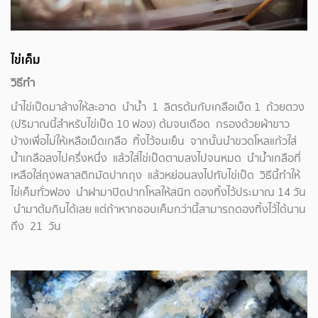
ไข่เค็ม
วิธีทำ
นำไข่เป็ดมาล้างให้สะอาด นำน้ำ 1 ลิตรต้มกับเกลือเม็ด 1 ถ้วยตวง
(ปริมาณนี้สำหรับไข่เป็ด 10 ฟอง) ต้มจนเดือด กรองด้วยผ้าขาว
บ้างเพื่อไม่ให้เหลือเม็ดเกลือ ทิ้งไว้จนเย็น จากนั้นนำขวดโหลแก้วใส่
น้ำเกลือลงไปครึ่งหนึ่ง แล้วใส่ไข่เป็ดตามลงไปจนหมด นำน้ำเกลือที่
เหลือใส่ถุงพลาสติกมัดปากถุง แล้วหย่อนลงไปทับไข่เป็ด วิธีนี้ทำให้
ไข่เค็มทั่วฟอง นำฝามาปิดปากโหลให้สนิท ดองทิ้งไว้ประมาณ 14 วัน
นำมาต้มกินได้เลย แต่ถ้าหากชอบเค็มกว่านี้สามารถดองทิ้งไว้ได้นาน
ถึง 21 วัน