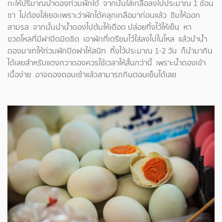
กะให้ปริมาณน้ำดองท่วมผักได้ จากนั้นใส่เกลือลงไปประมาณ 1 ช้อน
ชา ไม่ต้องใส่เยอะเพราะว่าผักได้คลุกเกลือมาก่อนแล้ว ชิมให้ออก
สามรส จากนั้นนำน้ำดองไปต้มให้เดือด ปล่อยทิ้งไว้ให้เย็น หา
ขวดโหลที่มีฝาปิดมิดชิด เอาผักที่เตรียมไว้ใส่ลงไปในโหล แล้วนำน้ำ
ดองมาเทให้ท่วมผักปิดฝาให้สนิท ทิ้งไว้ประมาณ 1-2 วัน ก็นำมากิน
ได้เลยสำหรับแตงกวาดองควรใช้เวลาให้สั้นกว่านี้ เพราะน้ำดองเข้า
เนื้อง่าย อาจดองตอนเช้าแล้วสามารถกินตอนเย็นได้เลย