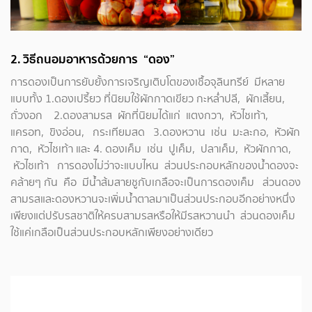
2. วิธีถนอมอาหารด้วยการ “ดอง”
การดองเป็นการยับยั้งการเจริญเติบโตของเชื้อจุลินทรีย์ มีหลาย
แบบทั้ง 1.ดองเปรี้ยว ที่นิยมใช้ผักกาดเขียว กะหล่ำปลี, ผักเสี้ยน,
ถั่วงอก 2.ดองสามรส ผักที่นิยมได้แก่ แตงกวา, หัวไชเท้า,
แครอท, ขิงอ่อน, กระเทียมสด 3.ดองหวาน เช่น มะละกอ, หัวผัก
กาด, หัวไชเท้า และ 4. ดองเค็ม เช่น ปูเค็ม, ปลาเค็ม, หัวผักกาด,
หัวไชเท้า การดองไม่ว่าจะแบบไหน ส่วนประกอบหลักของน้ำดองจะ
คล้ายๆ กัน คือ มีน้ำส้มสายชูกับเกลือจะเป็นการดองเค็ม ส่วนดอง
สามรสและดองหวานจะเพิ่มน้ำตาลมาเป็นส่วนประกอบอีกอย่างหนึ่ง
เพียงแต่ปรับรสชาติให้ครบสามรสหรือให้มีรสหวานนำ ส่วนดองเค็ม
ใช้แค่เกลือเป็นส่วนประกอบหลักเพียงอย่างเดียว