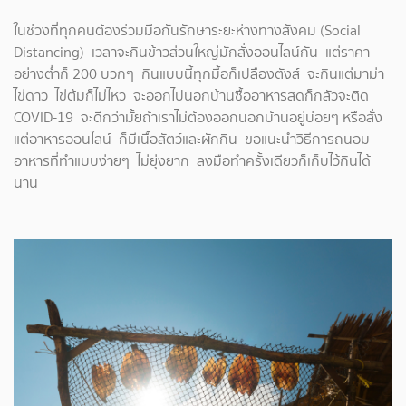
ในช่วงที่ทุกคนต้องร่วมมือกันรักษาระยะห่างทางสังคม (Social
Distancing) เวลาจะกินข้าวส่วนใหญ่มักสั่งออนไลน์กัน แต่ราคา
อย่างต่ำก็ 200 บวกๆ กินแบบนี้ทุกมื้อก็เปลืองตังส์ จะกินแต่มาม่า
ไข่ดาว ไข่ต้มก็ไม่ไหว จะออกไปนอกบ้านซื้ออาหารสดก็กลัวจะติด
COVID-19 จะดีกว่ามั้ยถ้าเราไม่ต้องออกนอกบ้านอยู่บ่อยๆ หรือสั่ง
แต่อาหารออนไลน์ ก็มีเนื้อสัตว์และผักกิน ขอแนะนำวิธีการถนอม
อาหารที่ทำแบบง่ายๆ ไม่ยุ่งยาก ลงมือทำครั้งเดียวก็เก็บไว้กินได้
นาน