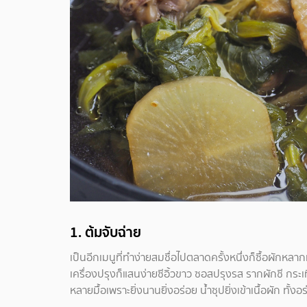
1.
ต้มจับฉ่าย
เป็นอีกเมนูที่ทำง่ายสมชื่อไปตลาดครั้งหนึ่งก็ซื้อผักห
เครื่องปรุงก็แสนง่ายซีอิ้วขาว ซอสปรุงรส รากผักชี กระเ
หลายมื้อเพราะยิ่งนานยิ่งอร่อย น้ำซุปยิ่งเข้าเนื้อผัก ทั