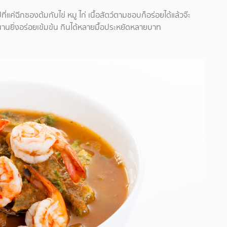
ี่แค่ฉีกซองต้มกับไข่ หมู ไก่ เนื้อสัตว์ตามชอบก็อร่อยได้แล้วจ๊ะ
ยิ่งนานยิ่งอร่อยเข้มข้น กินได้หลายมื้อประหยัดหลายบาท