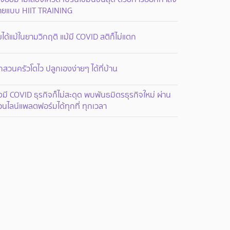
ายแบบ HIIT TRAINING
ขได้แม้ในยามวิกฤติ แม้มี COVID สติก็ไม่แตก
กสวนครัวโตไว ปลูกเองง่ายๆ ได้ที่บ้าน
งมี COVID ธุรกิจก็ไม่สะดุด พบพันธมิตรธุรกิจใหม่ ผ่าน
นไลน์แพลตฟอร์มได้ทุกที่ ทุกเวลา