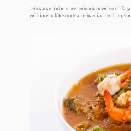
อย่าเพิ่งบอกว่าทำยาก เพราะเดี๋ยวนี้เขามีพะโล้ผงสำเร็จรูปท
พะโล้นั้นดีงามได้โปรตีนทั้งจากไข่และเนื้อสัตว์ที่สำคัญ