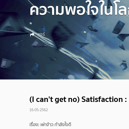
ความพอใจในโลกท
แชร์
(I can't get no) Satisfaction 
16-05-2562
เรื่อง: เผ่าจ้าว กำลังใจดี