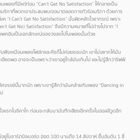
ี่ยนเพลงที่มีแต่ท่อน “Can’t Get No Satisfaction” ให้กลายเป็น
นอเมริกาที่พวกเขาประสบพบเจอมาตลอดการทัวร์อเมริกา ด้วยการ
ะโยค “I Can’t Get No Satisfaction” นั้นผิดหลักไวยากรณ์ เพราะ
 Can’t Get No) Satisfaction” จึงมีความหมายที่ไม่ต่างไปจาก “I
ื่องเพศอันเป็นเอกลักษณ์ของวงลงไปในเพลงนั้นด้วย
 มันฟังเหมือนเพลงโฟล์กและคีธก็ไม่ค่อยชอบนัก เขาไม่อยากให้มัน
่ละเอียดพอ อาจจะเป็นเพราะว่าเขาอยู่ใกล้มันเกินไป และไม่รู้สึกว่าริฟฟ์
หัศจรรย์นี้มากนัก เพราะเขารู้สึกว่ามันคล้ายกับเพลง "Dancing in
ไป
รั้งแรกในชิคาโก ก่อนจะกลับมาบันทึกเสียงอีกครั้งในฮอลลีวูดอีก
อยู่ในชาร์ตบิลบอร์ด ฮอต 100 นานถึง 14 สัปดาห์ ขึ้นอันดับ 1 สี่