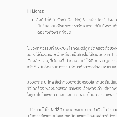
Hi-Lights:
สิ่งที่ทำให้ “(I Can’t Get No) Satisfaction” ปร
เป็นร็อคแอนด์โรลของริชาร์ดส หากแต่มันยังรวมถึ
ได้อย่างถึงพริกถึงขิง
ในช่วงทศวรรษที่ 60-70’s โลกดนตรีถูกยึดครองด้วยวงด
อย่างไม่ต้องสงสัย อีกหนึ่งจะเป็นใครไปไม่ได้นอกจาก
เคียงข้างและคู่คี่กับวงสี่เต่าทองจนทำให้เกิดปรากฏการณ์ใ
ครั้งที่ 2 ในอีกสามทศวรรษถัดมาด้วยวงอย่าง Oasis และ
มองจากระยะไกล สี่เต่าทองอาจถือครองโลกดนตรีใบนี้แบ
ทั้งโลกร้องเพลงของพวกเขาเพลงแล้วเพลงเล่า แต่หากพิจ
ใจผู้คนได้ไม่แพ้กัน ต่างตรงที่ว่า เดอะ สโตนส์ อาจมีเพลงฮ
แต่จำนวนไม่ใช่ดัชนี้ชี้วัดคุณภาพและความสำเร็จ ในจำน
มหัศจรรย์เพลงหนึ่งและดูเหมือนเพลงนี้เพลงเดียวก็น่าจะ