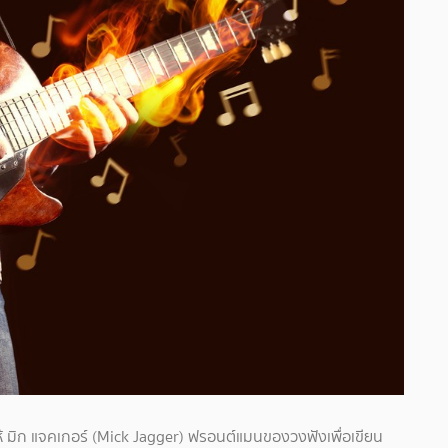
มาให้ มิก แจคเกอร์ (Mick Jagger) ฟรอนต์แมนของวงฟังเพื่อเขียน