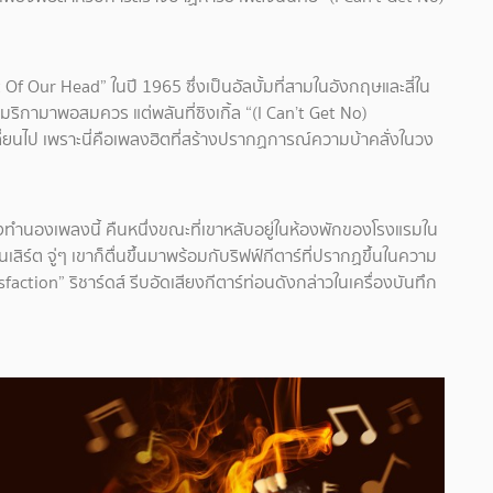
t Of Our Head” ในปี 1965 ซึ่งเป็นอัลบั้มที่สามในอังกฤษและสี่ใน
เมริกามาพอสมควร แต่พลันที่ซิงเกิ้ล “(I Can’t Get No)
ยนไป เพราะนี่คือเพลงฮิตที่สร้างปรากฏการณ์ความบ้าคลั่งในวง
ต่งทำนองเพลงนี้ คืนหนึ่งขณะที่เขาหลับอยู่ในห้องพักของโรงแรมใน
ิร์ต จู่ๆ เขาก็ตื่นขึ้นมาพร้อมกับริฟฟ์กีตาร์ที่ปรากฏขึ้นในความ
sfaction” ริชาร์ดส์ รีบอัดเสียงกีตาร์ท่อนดังกล่าวในเครื่องบันทึก