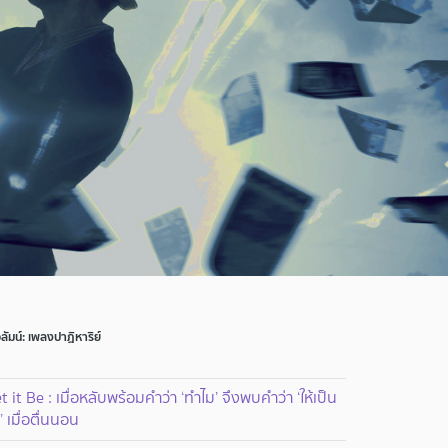
ลัมน์: เพลงปาฏิหาริย์
t it Be : เมื่อหลับพร้อมคำว่า ‘ทำไม’ จึงพบคำว่า ‘ให้เป็น
’ เมื่อตื่นนอน