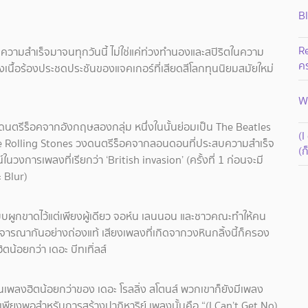
B
R
ะสบความสำเร็จมาจนทุกวันนี้ ไม่ใช่แค่ท่วงทำนองและสปิริตในความ
ค
งเนื้อร้องประชดประชันของแจคเกอร์ที่เสียดสีโลกทุนนิยมสมัยใหม่
Wh
นตรีร็อคจากอังกฤษสองกลุ่ม หนึ่งในนั้นย่อมเป็น The Beatles
(I
 The Rolling Stones วงดนตรีร็อคจากลอนดอนที่ประสบความสำเร็จ
(ก
นวงการเพลงที่เรียกว่า ‘British invasion’ (ครั้งที่ 1 ก่อนจะมี
 Blur)
บผูกขาดไว้แต่เพียงผู้เดียว จอห์น เลนนอน และชาวคณะทำให้คน
ารณากันอย่างถ่องแท้ เสียงเพลงที่เกิดจากวงหินกลิ้งนี้ก็ครอง
ิตน้อยกว่า เดอะ บีทเทิ่ลส์
วนเพลงฮิตน้อยกว่าของ เดอะ โรลลิ่ง สโตนส์ พวกเขาก็ยังมีเพลง
เพียงพอสำหรับการสร้างปาฏิหาริย์ เพลงนั้นคือ “(I Can’t Get No)