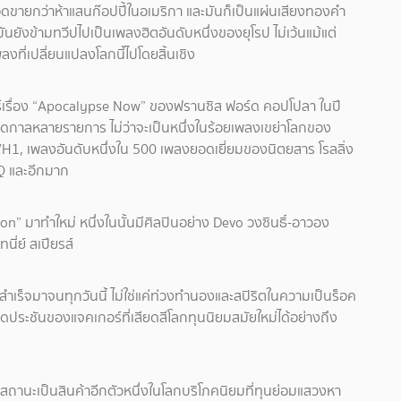
ยอดขายกว่าห้าแสนก๊อปปี้ในอเมริกา และมันก็เป็นแผ่นเสียงทองคำ
ันยังข้ามทวีปไปเป็นเพลงฮิตอันดับหนึ่งของยุโรป ไม่เว้นแม้แต่
ที่เปลี่ยนแปลงโลกนี้ไปโดยสิ้นเชิง
ร์เรื่อง “Apocalypse Now” ของฟรานซิส ฟอร์ด คอปโปลา ในปี
ดกาลหลายรายการ ไม่ว่าจะเป็นหนึ่งในร้อยเพลงเขย่าโลกของ
VH1, เพลงอันดับหนึ่งใน 500 เพลงยอดเยี่ยมของนิตยสาร โรลลิ่ง
Q และอีกมาก
ion” มาทำใหม่ หนึ่งในนั้นมีศิลปินอย่าง Devo วงซินธิ์-อาวอง
นี่ย์ สเปียรส์
มสำเร็จมาจนทุกวันนี้ ไม่ใช่แค่ท่วงทำนองและสปิริตในความเป็นร็อค
ดประชันของแจคเกอร์ที่เสียดสีโลกทุนนิยมสมัยใหม่ได้อย่างถึง
มีสถานะเป็นสินค้าอีกตัวหนึ่งในโลกบริโภคนิยมที่ทุนย่อมแสวงหา