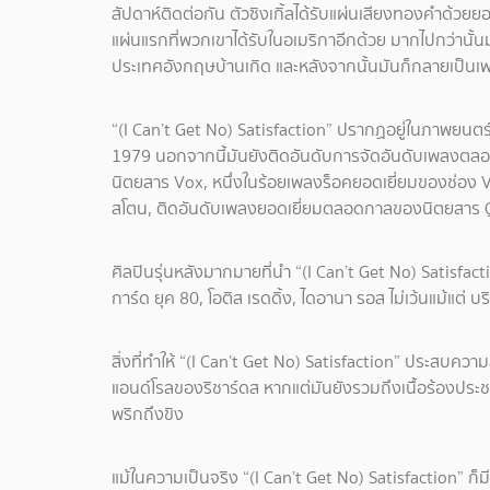
สัปดาห์ติดต่อกัน ตัวซิงเกิ้ลได้รับแผ่นเสียงทองคำด้วย
แผ่นแรกที่พวกเขาได้รับในอเมริกาอีกด้วย มากไปกว่านั้นม
ประเทศอังกฤษบ้านเกิด และหลังจากนั้นมันก็กลายเป็นเพลง
“(I Can’t Get No) Satisfaction” ปรากฏอยู่ในภาพยนต
1979 นอกจากนี้มันยังติดอันดับการจัดอันดับเพลงตลอ
นิตยสาร Vox, หนึ่งในร้อยเพลงร็อคยอดเยี่ยมของช่อง 
สโตน, ติดอันดับเพลงยอดเยี่ยมตลอดกาลของนิตยสาร 
ศิลปินรุ่นหลังมากมายที่นำ “(I Can’t Get No) Satisfact
การ์ด ยุค 80, โอติส เรดดิ้ง, ไดอานา รอส ไม่เว้นแม้แต่ บริท
สิ่งที่ทำให้ “(I Can’t Get No) Satisfaction” ประสบควา
แอนด์โรลของริชาร์ดส หากแต่มันยังรวมถึงเนื้อร้องประช
พริกถึงขิง
แม้ในความเป็นจริง “(I Can’t Get No) Satisfaction” ก็