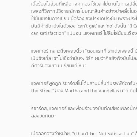
เนื้อร้องในส่วนที่เหลือ แจคเกอร์ ใช้เวลาไม่นานในการเปล
เพลงที่วิพากษ์วิจารณ์การโฆษณาสินค้าอย่างบ้าคลั่งใ
ใช้ชั้นเชิงในการเขียนเนื้อร้องเชิงประชดประชัน เพราะปร
มันมีคำขัดแย้งในตัวเอง ‘can’t get’ และ ‘no’ ดังนั้น “(I
can satisfaction” แน่นอน...แจคเกอร์ ไม่ลืมใส่นัยยะเร
แจคเกอร์ กล่าวถึงเพลงนี้ว่า “ตอนแรกที่เราแต่งเพลงนี้
เป็นซิงเกิ้ล เขาไม่เชื่อว่ามันจะเวิร์ก ผมว่าคีธยังฟังมันไม
กีตาร์ของเขามันเยี่ยมแค่ไหน”
แจคเกอร์พูดถูก ริชาร์ดส์ไม่ได้ปลาบปลื้มกับริฟฟ์กีตาร์ม
the Street" ของ Martha and the Vandellas มากเกิน
ริชาร์ดส, แจคเกอร์ และเพื่อนร่วมวงบันทึกเสียงเพลงนี้ค
สองวันถัดมา
เมื่อออกวางจำหน่าย “(I Can’t Get No) Satisfaction” ก็