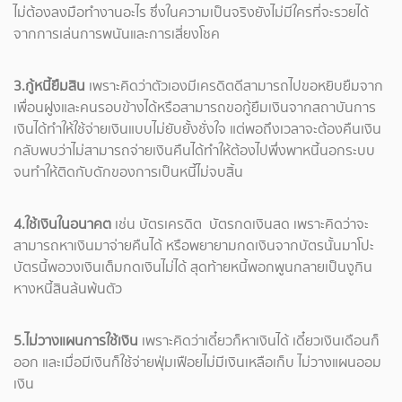
ไม่ต้องลงมือทำงานอะไร ซึ่งในความเป็นจริงยังไม่มีใครที่จะรวยได้
จากการเล่นการพนันและการเสี่ยงโชค
3.กู้หนี้ยืมสิน
เพราะคิดว่าตัวเองมีเครดิตดีสามารถไปขอหยิบยืมจาก
เพื่อนฝูงและคนรอบข้างได้หรือสามารถขอกู้ยืมเงินจากสถาบันการ
เงินได้ทำให้ใช้จ่ายเงินแบบไม่ยับยั้งชั่งใจ แต่พอถึงเวลาจะต้องคืนเงิน
กลับพบว่าไม่สามารถจ่ายเงินคืนได้ทำให้ต้องไปพึ่งพาหนี้นอกระบบ
จนทำให้ติดกับดักของการเป็นหนี้ไม่จบสิ้น
4.ใช้เงินในอนาคต
เช่น บัตรเครดิต บัตรกดเงินสด เพราะคิดว่าจะ
สามารถหาเงินมาจ่ายคืนได้ หรือพยายามกดเงินจากบัตรนั้นมาโปะ
บัตรนี้พอวงเงินเต็มกดเงินไม่ได้ สุดท้ายหนี้พอกพูนกลายเป็นงูกิน
หางหนี้สินล้นพ้นตัว
5.ไม่วางแผนการใช้เงิน
เพราะคิดว่าเดี๋ยวก็หาเงินได้ เดี๋ยวเงินเดือนก็
ออก และเมื่อมีเงินก็ใช้จ่ายฟุ่มเฟือยไม่มีเงินเหลือเก็บ ไม่วางแผนออม
เงิน