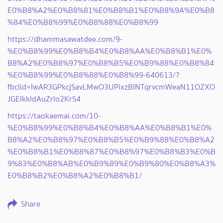
E0%B8%A2%E0%B8%81%E0%B8%B1%E0%B8%9A%E0%B8
%84%E0%B8%99%E0%B8%88%E0%B8%99
https://dhammasawatdee.com/9-
%E0%B8%99%E0%B8%B4%E0%B8%AA%E0%B8%B1%E0%
B8%A2%E0%B8%97%E0%B8%B5%E0%B9%88%E0%B8%84
%E0%B8%99%E0%B8%88%E0%B8%99-640613/?
fbclid=IwAR3GPkcjSavLMwO3UPixzBINTqrvcmWeaN11OZXO
JGElkkldAuZrlo2KrS4
https://taokaemai.com/10-
%E0%B8%99%E0%B8%B4%E0%B8%AA%E0%B8%B1%E0%
B8%A2%E0%B8%97%E0%B8%B5%E0%B9%88%E0%B8%A2
%E0%B8%B1%E0%B8%87%E0%B8%97%E0%B8%B3%E0%B
9%83%E0%B8%AB%E0%B9%89%E0%B9%80%E0%B8%A3%
E0%B8%B2%E0%B8%A2%E0%B8%B1/
Share