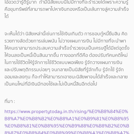
โอ้อวดว่ารู้ดีรู้มาก ถ้ามีนิสัยแบบนี้ไม่มีทางที่จะร่ำรวยได้เพราะความรู้
คือขุมทรัพย์ที่สามารถพาไปหาเงินทองหรือเป็นเส้นทางสู่ความสำเร็จ
ได้
จะเห็นได้ว่า นิสัยเหล่านี้เช่นการใช้เงินเกินตัว การชอบกู้หนี้ยืมสิน คิด
รวยทางลัดด้วยการเล่นพนัน ไม่วางแผนการเงิน ไม่มีทางที่จะนำพา
ให้คนเราสามารถประสบความสำเร็จร่ำรวยจนเป็นเศรษฐีได้มีแต่ฉุดรั้ง
ให้จนลงเป็นหนี้เป็นสินมากขึ้น ทางออกที่ดีคือ ต้องปรับทัศนคติใหม่
ในการใช้ชีวิตให้รู้จักการใช้ชีวิตแบบพอเพียง รู้จักวางแผนการเงิน
และปรับพฤติกรรมบ่อยๆ จนกลายเป็นนิสัยที่รู้จักเก็บ รู้จักใช้ รู้จัก
ออมและลงทุน ก็จะทำให้สามารถเอาชนะนิสัยพาจนได้สำเร็จและกลาย
เป็นคนใหม่ที่มีเงินมีทองใช้และไม่เป็นหนี้สินอีกต่อไป
ที่มา :
https://www.propertytoday.in.th/rising/%E0%B8%84%E0%
B8%A7%E0%B8%B2%E0%B8%A1%E0%B9%81%E0%B8%95
%E0%B8%81%E0%B8%95%E0%B9%88%E0%B8%B2%E0%B
8%87%E0%B8%84%E0%B8%99%E0%B8%A3%E0%B8%A7%