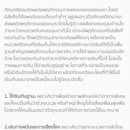
ทัศนคติย่อมส่งผลต่อพฤติกรรมการแสดงออกของคนเรา โดยมี
นิสัยซึ่งก็คือพฤติกรรมที่คนทำซ้ำๆ อยู่เสมอๆ เมื่อทัศนคติสามารถ
ส่งผลต่อพฤติกรรมของคนเราโดยไม่รู้ตัว เคยสังเกตคนรอบข้างมั้ย
ว่าระหว่างคนรวยกับคนธรรมดาทั่วไป มักจะมีพฤติกรรมหรือนิสัยที่
ตรงกันข้าม ซึ่งพฤติกรรมสามารถส่งผลให้คนๆ หนึ่งกลายเป็น
คนรวยหรือคนที่มีเงินเก็บได้หากมีทัศนคติทางการเงินที่ดีที่เป็นพื้น
ฐานสำคัญต่อพฤติกรรมในการหาเงิน การใช้จ่ายและการออมเงินอีก
ด้วย ในทางตรงกันข้ามถ้าหากมีทัศนคติทางการเงินที่ไม่ดี ไม่สนใจ
วางแผนการเงิน ใช้จ่ายเงินสุรุ่ยสุร่าย โอกาสที่จะกลายเป็นคนรวย
หรือมีเงินมีทองใช้ก็เป็นไปได้ยาก แล้วมีทัศนคติแบบไหนที่ทำให้ไม่มี
เงินเก็บและกลายเป็นหนี้แบบไม่รู้จักจบจักสิ้น
1. ใช้เงินเกินฐานะ
เพราะคิดว่าเพื่อสร้างภาพลักษณ์หน้าตาทางสังคม
และให้คนอื่นเห็นว่าตัวคุณรวย หรือทำหน้าใหญ่ใจโตเลี้ยงเพื่อนฝูงเพื่อ
ไม่อยากให้คนอื่นมองว่าตัวคุณจนทำให้เกิดการก่อหนี้สิ้นมากมาย
2.เล่นการพนันและการเสี่ยงโชค
เพราะคิดว่าอยากจะรวยทางลัดโดย