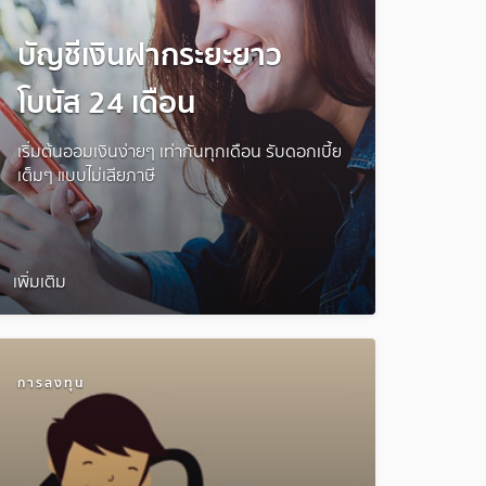
บัญชีเงินฝากระยะยาว
โบนัส 24 เดือน
เริ่มต้นออมเงินง่ายๆ เท่ากันทุกเดือน รับดอกเบี้ย
เต็มๆ แบบไม่เสียภาษี
เพิ่มเติม
การลงทุน