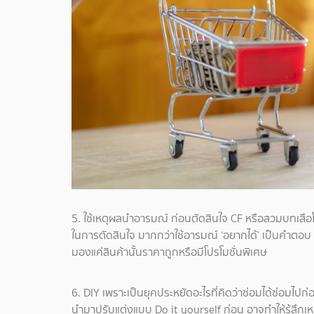
5. ใช้เหตุผลนำอารมณ์ ก่อนตัดสินใจ CF หรือสวมบทเสือโ
ในการตัดสินใจ มากกว่าใช้อารมณ์ ‘อยากได้’ เป็นคำตอบ หัน
มองแค่สินค้านั้นราคาถูกหรือมีโปรโมชั่นพิเศษ
6. DIY เพราะเป็นยุคประหยัดอะไรที่คิดว่าซ่อมได้ซ่อมไปก่
นำมาปรับแต่งแบบ Do it yourself ก่อน อาจทำให้รู้สึกเห