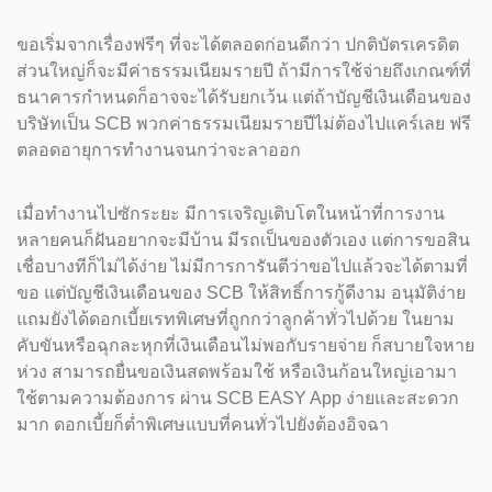
ขอเริ่มจากเรื่องฟรีๆ ที่จะได้ตลอดก่อนดีกว่า ปกติบัตรเครดิต
ส่วนใหญ่ก็จะมีค่าธรรมเนียมรายปี ถ้ามีการใช้จ่ายถึงเกณฑ์ที่
ธนาคารกำหนดก็อาจจะได้รับยกเว้น แต่ถ้าบัญชีเงินเดือนของ
บริษัทเป็น SCB พวกค่าธรรมเนียมรายปีไม่ต้องไปแคร์เลย ฟรี
ตลอดอายุการทำงานจนกว่าจะลาออก
เมื่อทำงานไปซักระยะ มีการเจริญเติบโตในหน้าที่การงาน
หลายคนก็ฝันอยากจะมีบ้าน มีรถเป็นของตัวเอง แต่การขอสิน
เชื่อบางทีก็ไม่ได้ง่าย ไม่มีการการันตีว่าขอไปแล้วจะได้ตามที่
ขอ แต่บัญชีเงินเดือนของ SCB ให้สิทธิ์การกู้ดีงาม อนุมัติง่าย
แถมยังได้ดอกเบี้ยเรทพิเศษที่ถูกกว่าลูกค้าทั่วไปด้วย ในยาม
คับขันหรือฉุกละหุกที่เงินเดือนไม่พอกับรายจ่าย ก็สบายใจหาย
ห่วง สามารถยื่นขอเงินสดพร้อมใช้ หรือเงินก้อนใหญ่เอามา
ใช้ตามความต้องการ ผ่าน SCB EASY App ง่ายและสะดวก
มาก ดอกเบี้ยก็ต่ำพิเศษแบบที่คนทั่วไปยังต้องอิจฉา