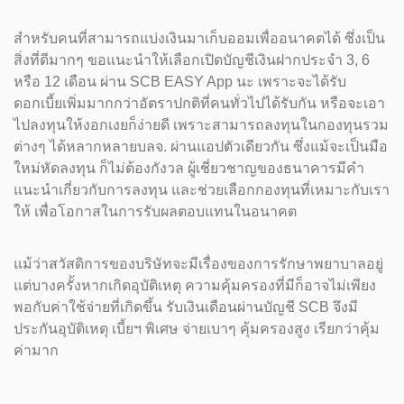
สำหรับคนที่สามารถแบ่งเงินมาเก็บออมเพื่ออนาคตได้ ซึ่งเป็น
สิ่งที่ดีมากๆ ขอแนะนำให้เลือกเปิดบัญชีเงินฝากประจำ 3, 6
หรือ 12 เดือน ผ่าน SCB EASY App นะ เพราะจะได้รับ
ดอกเบี้ยเพิ่มมากกว่าอัตราปกติที่คนทั่วไปได้รับกัน หรือจะเอา
ไปลงทุนให้งอกเงยก็ง่ายดี เพราะสามารถลงทุนในกองทุนรวม
ต่างๆ ได้หลากหลายบลจ. ผ่านแอปตัวเดียวกัน ซึ่งแม้จะเป็นมือ
ใหม่หัดลงทุน ก็ไม่ต้องกังวล ผู้เชี่ยวชาญของธนาคารมีคำ
แนะนำเกี่ยวกับการลงทุน และช่วยเลือกกองทุนที่เหมาะกับเรา
ให้ เพื่อโอกาสในการรับผลตอบแทนในอนาคต
แม้ว่าสวัสดิการของบริษัทจะมีเรื่องของการรักษาพยาบาลอยู่
แต่บางครั้งหากเกิดอุบัติเหตุ ความคุ้มครองที่มีก็อาจไม่เพียง
พอกับค่าใช้จ่ายที่เกิดขึ้น รับเงินเดือนผ่านบัญชี SCB จึงมี
ประกันอุบัติเหตุ เบี้ยฯ พิเศษ จ่ายเบาๆ คุ้มครองสูง เรียกว่าคุ้ม
ค่ามาก