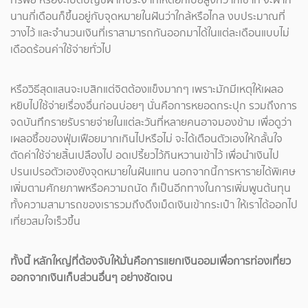
นานกี่เดือนก็ขึ้นอยู่กับจุดหมายในฝันว่าใกล้หรือไกล งบประมาณที่
วางไว้ และจำนวนเงินที่เราสามารถกันออกมาได้ในแต่ละเดือนแบบไม่
เดือดร้อนค่าใช้จ่ายทั่วไป
หรือวิธีสุดแสนจะเบสิกแต่จิตต้องแข็งมากๆ เพราะมักมีเหตุให้เผลอ
หยิบไปใช้จ่ายเรื่องอื่นก่อนบ่อยๆ นั่นคือการหยอดกระปุก รวมถึงการ
จดบันทึกรายรับรายจ่ายในแต่ละวันที่หลายคนอาจมองข้าม เพื่อดูว่า
เผลอซื้อของฟุ่มเฟือยมากเกินไปหรือไม่ จะได้เตือนตัวเองให้กลั้นใจ
ตัดค่าใช้จ่ายสิ้นเปลืองไป อดเปรี้ยวไว้กินหวานเข้าไว้ เพื่อนำเงินไป
ปรนเปรอตัวเองยังจุดหมายในฝันแทน นอกจากนี้การหารายได้พิเศษ
เพิ่มตามศักยภาพหรือความถนัด ก็เป็นอีกทางในการเพิ่มพูนต้นทุน
ทั้งความสามารถของเรารวมถึงดึงเม็ดเงินเข้ากระเป๋า ให้เราได้ออกไป
เที่ยวสมใจเร็วขึ้น
ทั้งนี้ หลักใหญ่ที่ต้องจับให้มั่นคือการแยกเงินออมเพื่อการท่องเที่ยว
ออกจากเงินเก็บส่วนอื่นๆ อย่างชัดเจน