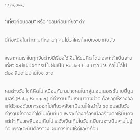
17-06-2562
“เที่ยวก่อนออม” หรือ “ออมก่อนเที่ยว” ดี?
นี่คือหนึ่งในคำถามที่หลายๆ คนไม่ว่าใครก็เคยเจอมากับตัว
เพราะคนเราในทุกวัยต่างมีเรื่องใช้เงินให้ขบคิด โดยเฉพาะถ้าเป็นสาย
เที่ยว จะมีแผนจัดทริปในฝันเป็น Bucket List มากมาย ถ้าไม่ได้ไป
ต้องเสียดายปานใจจะขาด
คนต่างวัย ใจก็คิดไม่เหมือนกัน อย่างคนในกลุ่มเจนเนอเรชั่น เบบี้บูม
เมอร์ (Baby Boomer) ที่ทำงานเก็บเงินมาทั้งชีวิต ก็อยากให้รางวัล
แก่ตัวเองด้วยการออกไปเที่ยวหลังเกษียณให้หนำใจ ชดเชยสมัยวัย
ทำงานซึ่งอาจทำได้ไม่เต็มที่นัก เพราะต้องสร้างเนื้อสร้างตัวให้มั่นคง
แต่ถ้าเที่ยวเพลินจนเกินไป ระวังเงินเก็บในวัยเกษียณอาจบินหายไม่รู้
ตัว เพราะฉะนั้นต้องวางแผนการเงินให้ดีและถี่ถ้วน