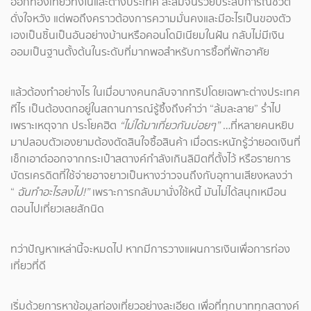
ออกท่องเที่ยวทั้งในและต่างประเทศ สะสมจนรวยประสบการณ์ชีวิต
ดั่งใจหวัง แต่พอถึงคราวต้องการความมั่นคงและมีอะไรเป็นของตัว
เองเป็นชิ้นเป็นอันอย่างบ้านหรือคอนโดมิเนียมในฝัน กลับไม่มีเงิน
ออมเป็นฐานตั้งต้นในระดับที่มากพอสำหรับการซื้อที่พักอาศัย
แล้วต้องทำอย่างไร ในเมื่อบางคนกลับจากทริปโดยเฉพาะต่างประเทศ
ทีไร เป็นต้องตกอยู่ในสถานการณ์รู้ซึ้งถึงคำว่า “ล้มละลาย” ร่ำไป
เพราะเหตุจาก ประโยคฮิต
“ไม่ได้มาเที่ยวกันบ่อยๆ”
…ที่หลายคนหยิบ
มาปลอบตัวเองยามต้องตัดสินใจซื้อสินค้า เมื่อตระหนักรู้ว่ายอดเงินที่
เช็กเอาต์ออกจากกระเป๋าสตางค์กำลังเกินลิมิตที่ตั้งไว้ หรือรายการ
บัตรเครดิตที่ใช้จ่ายอาจยาวเป็นหางว่าวจนถึงกับอุทานเสียงหลงว่า
“
ฉันทำอะไรลงไป!”
เพราะการกลับมานั่งใช้หนี้ มันไม่ได้สนุกเหมือน
ตอนไปเที่ยวเลยสักนิด
ทว่าปัญหาเหล่านี้จะหมดไป หากมีการวางแผนการเงินเพื่อการท่อง
เที่ยวที่ดี
เริ่มด้วยการหาข้อมูลท่องเที่ยวอย่างละเอียด เพื่อที่ทุกบาททุกสตางค์