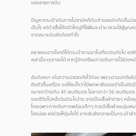
ของสายการบิน
ปัญหากระเป๋าเดินทางไม่สามัคคีกับเจ้าของมักเกิดขึ้นบ่
เป็นไร แต่ถ้าเสื้อโค้ตตัวใหญ่ที่ใฝ่ฝันจะนำมาสวมใส่สู้อ
จากสนามบินยังต้องทำใจ
หลายคนอาจโชคดีได้กระเป๋าตามมาในเที่ยวบินถัดไป แต่ย
เหล่านี้จะทุเลาลงได้ หากรู้จักเตรียมการเดินทางไว้ล่วงหน้
อันดับแรก เน้นความปลอดภัยไว้ก่อน เพราะตามปกติแล้ว
ติดตัวขึ้นเครื่อง ขอให้แน่ใจว่าได้พกพาสิ่งของจำเป็นติดม
ขนาดกว้างเกิน 45 เซนติเมตร ไม่ยาวกว่า 56 เซนติเมตร แ
รอดชีวิตไปหนึ่งวันมีอะไรบ้าง อาจเป็นเสื้อผ้าง่ายๆ หนึ่
โดยเฉพาะการเดินทางพร้อมเด็กๆ ควรมีเสื้อผ้าอบอุ่นเหมา
ไปหน่อย แต่ช่วยให้อุ่นใจได้ ขากลับยังกลายเป็นกระเป๋าส