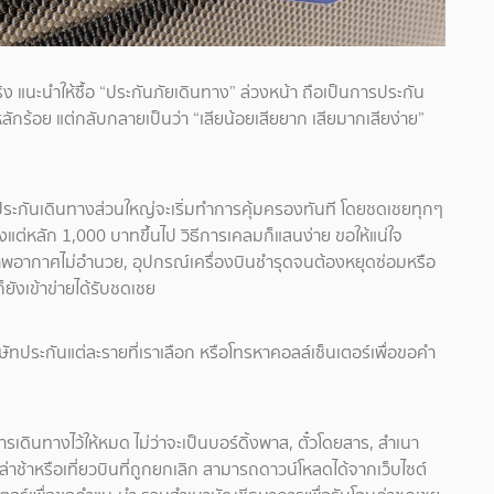
ิง แนะนำให้ซื้อ “ประกันภัยเดินทาง” ล่วงหน้า ถือเป็นการประกัน
หลักร้อย แต่กลับกลายเป็นว่า “เสียน้อยเสียยาก เสียมากเสียง่าย”
ง ประกันเดินทางส่วนใหญ่จะเริ่มทำการคุ้มครองทันที โดยชดเชยทุกๆ
งแต่หลัก 1,000 บาทขึ้นไป วิธีการเคลมก็แสนง่าย ขอให้แน่ใจ
ภาพอากาศไม่อำนวย, อุปกรณ์เครื่องบินชำรุดจนต้องหยุดซ่อมหรือ
ยังเข้าข่ายได้รับชดเชย
ทประกันแต่ละรายที่เราเลือก หรือโทรหาคอลล์เซ็นเตอร์เพื่อขอคำ
รเดินทางไว้ให้หมด ไม่ว่าจะเป็นบอร์ดิ้งพาส, ตั๋วโดยสาร, สำเนา
นล่าช้าหรือเที่ยวบินที่ถูกยกเลิก สามารถดาวน์โหลดได้จากเว็บไซต์