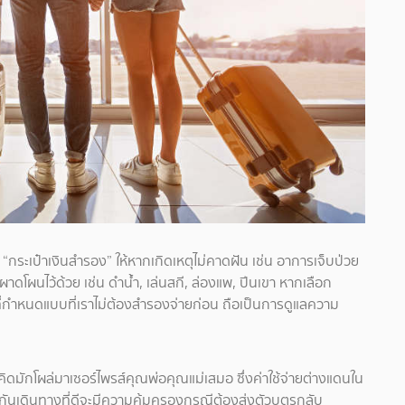
กระเป๋าเงินสำรอง” ให้หากเกิดเหตุไม่คาดฝัน เช่น อาการเจ็บป่วย
มผาดโผนไว้ด้วย เช่น ดำน้ำ, เล่นสกี, ล่องแพ, ปีนเขา หากเลือก
นที่กำหนดแบบที่เราไม่ต้องสำรองจ่ายก่อน ถือเป็นการดูแลความ
ดมักโผล่มาเซอร์ไพรส์คุณพ่อคุณแม่เสมอ ซึ่งค่าใช้จ่ายต่างแดนใน
กันเดินทางที่ดีจะมีความคุ้มครองกรณีต้องส่งตัวบุตรกลับ