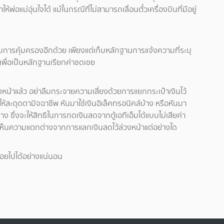
่อแม่อุ่นใจได้ แม้ในกรณีที่ไม่สามารถเลื่อนตั๋วเครื่องบินที่มีอยู่
บการคุ้มครองอีกด้วย เพียงแต่เก็บหลักฐานการแจ้งความที่ระบุ
 เพื่อเป็นหลักฐานเรียกค่าชดเชย
ล่วงหน้าแล้ว อย่าลืมกระจายความเสี่ยงด้วยการแยกกระเป๋าเงินไว้
่ให้สะดุดตามิจฉาชีพ หันมาใช้เงินอิเล็คทรอนิคส์บ้าง หรือหันมา
 ซึ่งจะให้สิทธิในการกดเงินสดจากตู้เอทีเอ็มได้แบบไม่เสียค่า
เห็นความแตกต่างจากการแลกเงินสดไว้ล่วงหน้าแต่อย่างใด
ดลอยไปได้อย่างแน่นอน