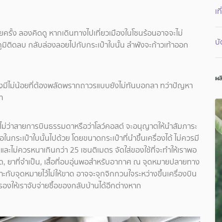
เท
อยครั้ง ลองคิดดู หากเดินทางไปเที่ยวเมืองในโซนร้อนอาจจะไม่
บ
ุณหภูมิติดลบ กลับล่องลอยไปกับกระเป๋าใบนั้น ลำพังจะก้าวเท้าออก
ผล
ังมีไม่น้อยที่ต้องพลัดพรากถาวรแบบยังไม่ทันบอกลา ทว่าปัญหา
า
ไม่ว่าสายการบินธรรมดาหรือว่าโลว์คอสต์ จะอนุญาตให้นำสัมภาระ
ือในกระเป๋าใบนั้นไปด้วย โดยขนาดกระเป๋าที่นำขึ้นเครื่องได้ ไม่ควรมี
ละไม่ควรหนาเกินกว่า 25 เซนติเมตร จัดใส่ของใช้ที่จะทำให้เราพอ
งชุด, ยาที่จำเป็น, เสื้อที่อบอุ่นพอสำหรับอากาศ ณ จุดหมายปลายทาง
ะกับจุดหมายไว้ไม่ให้ขาด อาจจะจุกจิกกวนใจระหว่างขึ้นเครื่องบิน
ำรองให้เราจับจ่ายซื้อของกลับบ้านได้อีกต่างหาก