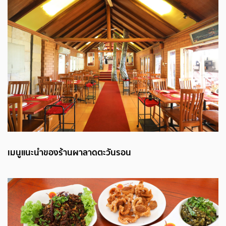
เมนูแนะนำของร้านผาลาดตะวันรอน