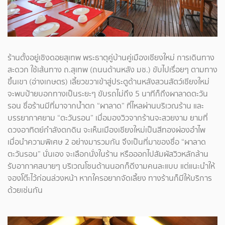
ร้านตั้งอยู่เชิงดอยสุเทพ พระธาตุคู่บ้านคู่เมืองเชียงใหม่ การเดินทาง
สะดวก ใช้เส้นทาง ถ.สุเทพ (ถนนด้านหลัง มช.) ขับไปเรื่อยๆ ตามทาง
ขึ้นเขา (อ่างเกษตร) เลี้ยวขวาเข้าสู่ประตูด้านหลังสวนสัตว์เชียงใหม่
จะพบป้ายบอกทางเป็นระยะๆ ขับรถไม่ถึง 5 นาทีก็ถึงผาลาดตะวัน
รอน ชื่อร้านมีที่มาจากน้ำตก “ผาลาด” ที่ไหลผ่านบริเวณร้าน และ
บรรยากาศยาม “ตะวันรอน” เมื่อมองวิวจากร้านจะสวยงาม ยามที่
ดวงอาทิตย์กำลังตกดิน จะเห็นเมืองเชียงใหม่เป็นสีทองผ่องอำไพ
เมื่อนำความพิเศษ 2 อย่างมารวมกัน จึงเป็นที่มาของชื่อ “ผาลาด
ตะวันรอน” นั่นเอง จะเลือกนั่งในร้าน หรือออกไปสัมผัสวิวหลักล้าน
รับอากาศสบายๆ บริเวณโซนด้านนอกก็ดีงามคนละแบบ แต่แนะนำให้
จองโต๊ะไว้ก่อนล่วงหน้า หากใครอยากจัดเลี้ยง ทางร้านก็มีให้บริการ
ด้วยเช่นกัน