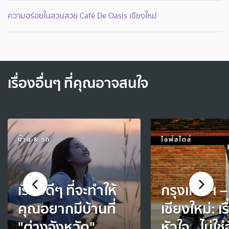
ความอร่อยในสวนสวย Café De Oasis เชียงใหม่
เรื่องอื่นๆ ที่คุณอาจสนใจ
บ้าน & รถ
ไลฟ์สไตล์
เรื่องดีๆ ที่จะทำให้
กรุงเทพฯ –
คุณอยากมีบ้านที่
เชียงใหม่: เ
"ต่างจังหวัด"
หัวใจ...ไม่ใ