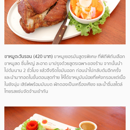
ขาหมูตะวันรอน (420 บาท)
ขาหมูเยอรมันสูตรพิเศษ ที่พิถีพิถันเลือก
ขาหมูสด ชิ้นใหญ่ สะอาด มาปรุงด้วยสูตรเฉพาะของร้าน จากนั้นนำ
ไปต้มนาน 2 ชั่วโมง แล้วจึงรีดไขมันออก ก่อนนำไปกลับต้มอีกครั้ง
และนำมาทอดในขั้นตอนสุดท้าย ให้ได้ขาหมูมันน้อยที่แห้งกรอบแต่เนื้อ
ในยังนุ่ม เสิร์ฟพร้อมมันบด ผักดองเป็นเครื่องเคียง และน้ำจิ้มสไตล์
ไทยรสแซ่บจัดจ้านเข้ากัน