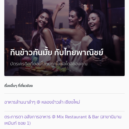
กินข้าวกันมั้ย กับไทยพาณิชย์
บัตรเครดิตที่ตอบโจทย์ทุกไลฟ์สไตล์ของคุณ
เรื่องอื่นๆ ที่เกี่ยวข้อง
อาหารล้านนาลำๆ @ หลองข้าวลำ เชียงใหม่
ตระการตา อลังการอาหาร @ Mix Restaurant & Bar (สาขานิมาน
เหมินท์ ซอย 1)