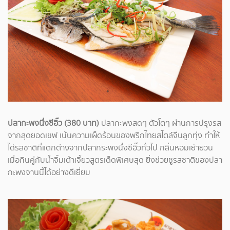
ปลากะพงนึ่งซีอิ๊ว (380 บาท)
ปลากะพงสดๆ ตัวโตๆ ผ่านการปรุงรส
จากสุดยอดเชฟ เน้นความเผ็ดร้อนของพริกไทยสไตล์จีนลูกทุ่ง ทำให้
ได้รสชาติที่แตกต่างจากปลากระพงนึ่งซีอิ๊วทั่วไป กลิ่นหอมเย้ายวน
เมื่อกินคู่กับน้ำจิ้มเต้าเจี้ยวสูตรเด็ดพิเศษสุด ยิ่งช่วยชูรสชาติของปลา
กะพงจานนี้ได้อย่างดีเยี่ยม