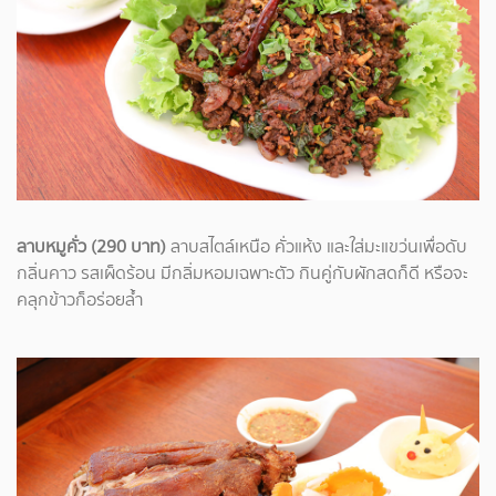
ลาบหมูคั่ว (290 บาท)
ลาบสไตล์เหนือ คั่วแห้ง และใส่มะแขว่นเพื่อดับ
กลิ่นคาว รสเผ็ดร้อน มีกลิ่มหอมเฉพาะตัว กินคู่กับผักสดก็ดี หรือจะ
คลุกข้าวก็อร่อยล้ำ