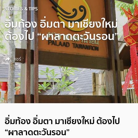
STORIES & TIPS
อิ่มท้อง อิ่มตา มาเชียงใหม่
ต้องไป “ผาลาดตะวันรอน”
แชร์
อิ่มท้อง อิ่มตา มาเชียงใหม่ ต้องไป
“ผาลาดตะวันรอน”