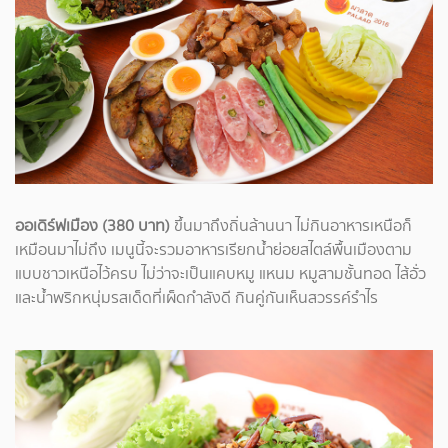
ออเดิร์ฟเมือง (380 บาท)
ขึ้นมาถึงถิ่นล้านนา ไม่กินอาหารเหนือก็
เหมือนมาไม่ถึง เมนูนี้จะรวมอาหารเรียกน้ำย่อยสไตล์พื้นเมืองตาม
แบบชาวเหนือไว้ครบ ไม่ว่าจะเป็นแคบหมู แหนม หมูสามชั้นทอด ไส้อั่ว
และน้ำพริกหนุ่มรสเด็ดที่เผ็ดกำลังดี กินคู่กันเห็นสวรรค์รำไร