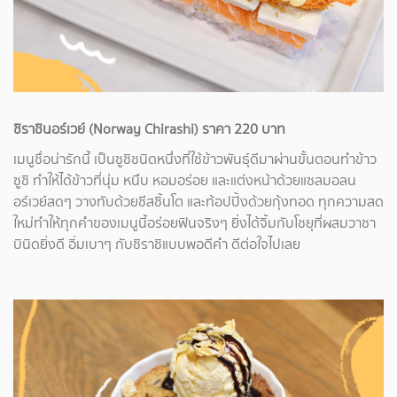
ชิราชินอร์เวย์ (Norway Chirashi) ราคา 220 บาท
เมนูชื่อน่ารักนี้ เป็นซูชิชนิดหนึ่งที่ใช้ข้าวพันธุ์ดีมาผ่านขั้นตอนทำข้าว
ซูชิ ทำให้ได้ข้าวที่นุ่ม หนึบ หอมอร่อย และแต่งหน้าด้วยแซลมอลน
อร์เวย์สดๆ วางทับด้วยชีสชิ้นโต และท้อปปิ้งด้วยกุ้งทอด ทุกความสด
ใหม่ทำให้ทุกคำของเมนูนี้อร่อยฟินจริงๆ ยิ่งได้จิ้มกับโชยุที่ผสมวาซา
บินิดยิ่งดี อิ่มเบาๆ กับชิราชิแบบพอดีคำ ดีต่อใจไปเลย