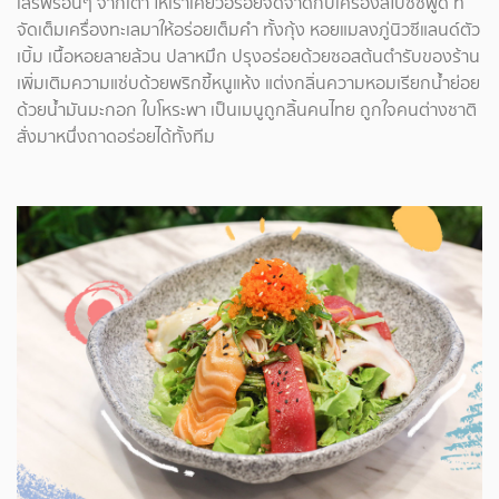
เสิร์ฟร้อนๆ จากเตา ให้เราเคี้ยวอร่อยจี๊ดจ๊าดกับเครื่องสไปซี่ซีฟู้ด ที่
จัดเต็มเครื่องทะเลมาให้อร่อยเต็มคำ ทั้งกุ้ง หอยแมลงภู่นิวซีแลนด์ตัว
เบิ้ม เนื้อหอยลายล้วน ปลาหมึก ปรุงอร่อยด้วยซอสต้นตำรับของร้าน
เพิ่มเติมความแซ่บด้วยพริกขี้หนูแห้ง แต่งกลิ่นความหอมเรียกน้ำย่อย
ด้วยน้ำมันมะกอก ใบโหระพา เป็นเมนูถูกลิ้นคนไทย ถูกใจคนต่างชาติ
สั่งมาหนึ่งถาดอร่อยได้ทั้งทีม