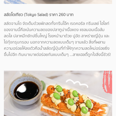
สลัดโตเกียว (Tokyo Salad) ราคา 260 บาท
สลัดจานโต จัดเต็มด้วยผักสดทั้งกรีนโอ๊ค เรดคอรัล กรีนเลย์ ไฮไลท์
ของจานนี้คือเน้นความสดของปลาทูน่าเนื้อแดง แซลมอนเนื้อส้ม
สดใส ปลาหมึกยักษ์ชิ้นใหญ่ โรยหน้ามาด้วย ปูอัด สาหร่ายญี่ปุ่น และ
ไข่กุ้งกรุบกรอบ นอกจากความสดแบบเต็มๆ จานแล้ว สิ่งที่ผสาน
ความอร่อยให้ลงตัวคือน้ำสลัดญี่ปุ่นที่ทำให้ทุกความสดใหม่อร่อยยิ่ง
ขึ้นไปอีก กินเบาเบาแต่อร่อยกันแบบเต็มๆ ...สายเฮลตี้ถูกใจสิ่งนี้ชัวร์!