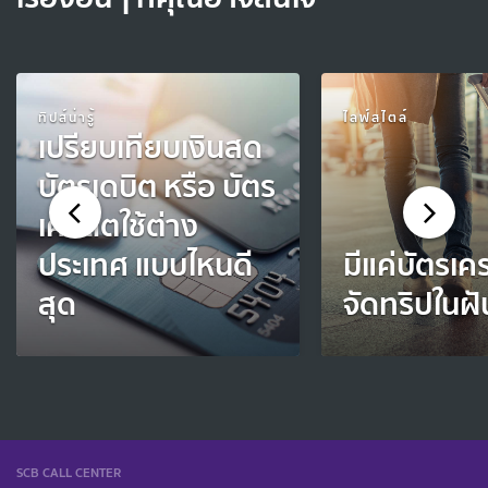
ทิปส์น่ารู้
ไลฟ์สไตล์
เปรียบเทียบเงินสด
บัตรเดบิต หรือ บัตร
เครดิตใช้ต่าง
ประเทศ แบบไหนดี
มีแค่บัตรเคร
สุด
จัดทริปในฝั
SCB CALL CENTER