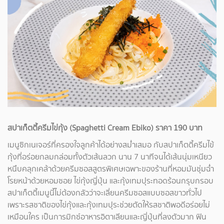
สปาเก็ตตี้ครีมไข่กุ้ง (Spaghetti Cream Ebiko) ราคา 190 บาท
เมนูซิกเนเจอร์ที่ครองใจลูกค้าได้อย่างสม่ำเสมอ กับสปาเก็ตตี้ครีมไข้
กุ้งที่อร่อยกลมกล่อมทั้งตัวเส้นลวก นาน 7 นาทีจนได้เส้นนุ่มเหนียว
หนึบคลุกเคล้าด้วยครีมซอสสูตรพิเศษเฉพาะของร้านที่หอมมันชุ่มฉ่ำ
โรยหน้าด้วยหอมซอย ไข่กุ้งญี่ปุ่น และกุ้งเทมปุระทอดร้อนกรุบกรอบ
สปาเก็ตตี้เมนูนี้ไม่ต้องกลัวว่าจะเลี่ยนครีมซอสแบบซอสขาวทั่วไป
เพราะรสชาติของไข่กุ้งและกุ้งเทมปุระช่วยตัดให้รสชาติพอดีอร่อยไม่
เหมือนใคร เป็นการมิกซ์อาหารอิตาเลียนและญี่ปุ่นที่ลงตัวมาก ฟิน