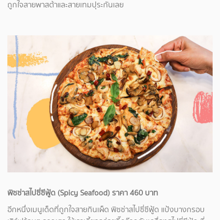
ถูกใจสายพาสต้าและสายเทมปุระกันเลย
พิซซ่าสไปซี่ซีฟู้ด (Spicy Seafood) ราคา 460 บาท
อีกหนึ่งเมนูเด็ดที่ถูกใจสายกินเผ็ด พิซซ่าสไปซี่ซีฟู้ด แป้งบางกรอบ