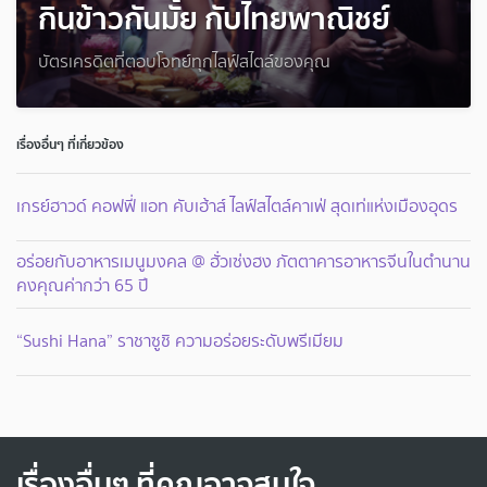
กินข้าวกันมั้ย กับไทยพาณิชย์
บัตรเครดิตที่ตอบโจทย์ทุกไลฟ์สไตล์ของคุณ
เรื่องอื่นๆ ที่เกี่ยวข้อง
เกรย์ฮาวด์ คอฟฟี่ แอท คับเฮ้าส์ ไลฟ์สไตล์คาเฟ่ สุดเท่แห่งเมืองอุดร
อร่อยกับอาหารเมนูมงคล @ ฮั่วเซ่งฮง ภัตตาคารอาหารจีนในตำนาน
คงคุณค่ากว่า 65 ปี
“Sushi Hana” ราชาซูชิ ความอร่อยระดับพรีเมียม
เรื่องอื่นๆ ที่คุณอาจสนใจ