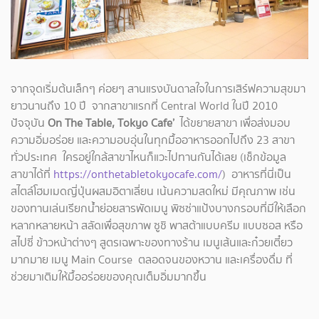
จากจุดเริ่มต้นเล็กๆ ค่อยๆ สานแรงบันดาลใจในการเสิร์ฟความสุขมา
ยาวนานถึง 10 ปี จากสาขาแรกที่ Central World ในปี 2010
ปัจจุบัน
On The Table, Tokyo Cafe’
ได้ขยายสาขา เพื่อส่งมอบ
ความอิ่มอร่อย และความอบอุ่นในทุกมื้ออาหารออกไปถึง 23 สาขา
ทั่วประเทศ ใครอยู่ใกล้สาขาไหนก็แวะไปทานกันได้เลย (เช็กข้อมูล
สาขาได้ที่
https://onthetabletokyocafe.com/
) อาหารที่นี่เป็น
สไตล์โฮมเมดญี่ปุ่นผสมอิตาเลี่ยน เน้นความสดใหม่ มีคุณภาพ เช่น
ของทานเล่นเรียกน้ำย่อยสารพัดเมนู พิซซ่าแป้งบางกรอบที่มีให้เลือก
หลากหลายหน้า สลัดเพื่อสุขภาพ ซูชิ พาสต้าแบบครีม แบบซอส หรือ
สไปซี่ ข้าวหน้าต่างๆ สูตรเฉพาะของทางร้าน เมนูเส้นและก๋วยเตี๋ยว
มากมาย เมนู Main Course ตลอดจนของหวาน และเครื่องดื่ม ที่
ช่วยมาเติมให้มื้ออร่อยของคุณเต็มอิ่มมากขึ้น