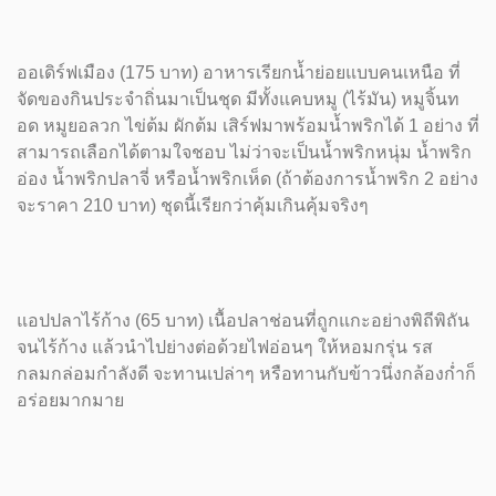
ออเดิร์ฟเมือง (175 บาท) อาหารเรียกน้ำย่อยแบบคนเหนือ ที่
จัดของกินประจำถิ่นมาเป็นชุด มีทั้งแคบหมู (ไร้มัน) หมูจิ้นท
อด หมูยอลวก ไข่ต้ม ผักต้ม เสิร์ฟมาพร้อมน้ำพริกได้ 1 อย่าง ที่
สามารถเลือกได้ตามใจชอบ ไม่ว่าจะเป็นน้ำพริกหนุ่ม น้ำพริก
อ่อง น้ำพริกปลาจี่ หรือน้ำพริกเห็ด (ถ้าต้องการน้ำพริก 2 อย่าง
จะราคา 210 บาท) ชุดนี้เรียกว่าคุ้มเกินคุ้มจริงๆ
แอปปลาไร้ก้าง (65 บาท) เนื้อปลาช่อนที่ถูกแกะอย่างพิถีพิถัน
จนไร้ก้าง แล้วนำไปย่างต่อด้วยไฟอ่อนๆ ให้หอมกรุ่น รส
กลมกล่อมกำลังดี จะทานเปล่าๆ หรือทานกับข้าวนึ่งกล้องก่ำก็
อร่อยมากมาย