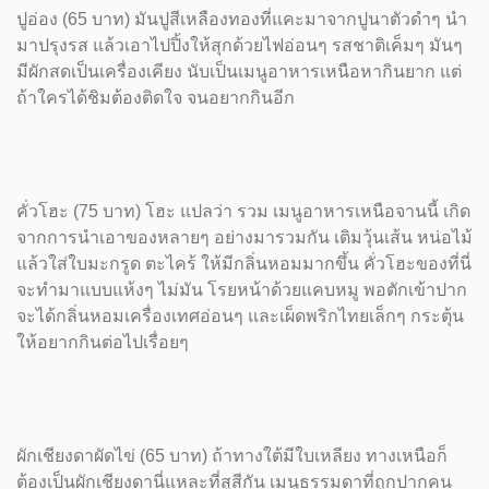
ปูอ่อง (65 บาท) มันปูสีเหลืองทองที่แคะมาจากปูนาตัวดำๆ นำ
มาปรุงรส แล้วเอาไปปิ้งให้สุกด้วยไฟอ่อนๆ รสชาติเค็มๆ มันๆ
มีผักสดเป็นเครื่องเคียง นับเป็นเมนูอาหารเหนือหากินยาก แต่
ถ้าใครได้ชิมต้องติดใจ จนอยากกินอีก
คั่วโฮะ (75 บาท) โฮะ แปลว่า รวม เมนูอาหารเหนือจานนี้ เกิด
จากการนำเอาของหลายๆ อย่างมารวมกัน เติมวุ้นเส้น หน่อไม้
แล้วใส่ใบมะกรูด ตะไคร้ ให้มีกลิ่นหอมมากขึ้น คั่วโฮะของที่นี่
จะทำมาแบบแห้งๆ ไม่มัน โรยหน้าด้วยแคบหมู พอตักเข้าปาก
จะได้กลิ่นหอมเครื่องเทศอ่อนๆ และเผ็ดพริกไทยเล็กๆ กระตุ้น
ให้อยากกินต่อไปเรื่อยๆ
ผักเชียงดาผัดไข่ (65 บาท) ถ้าทางใต้มีใบเหลียง ทางเหนือก็
ต้องเป็นผักเชียงดานี่แหละที่สูสีกัน เมนูธรรมดาที่ถูกปากคน