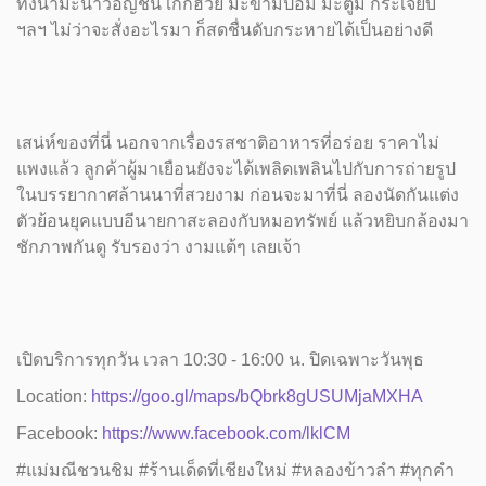
ทั้งน้ำมะนาวอัญชัน เก๊กฮวย มะขามป้อม มะตูม กระเจี๊ยบ
ฯลฯ ไม่ว่าจะสั่งอะไรมา ก็สดชื่นดับกระหายได้เป็นอย่างดี
เสน่ห์ของที่นี่ นอกจากเรื่องรสชาติอาหารที่อร่อย ราคาไม่
แพงแล้ว ลูกค้าผู้มาเยือนยังจะได้เพลิดเพลินไปกับการถ่ายรูป
ในบรรยากาศล้านนาที่สวยงาม ก่อนจะมาที่นี่ ลองนัดกันแต่ง
ตัวย้อนยุคแบบอีนายกาสะลองกับหมอทรัพย์ แล้วหยิบกล้องมา
ชักภาพกันดู รับรองว่า งามแต้ๆ เลยเจ้า
เปิดบริการทุกวัน เวลา 10:30 - 16:00 น. ปิดเฉพาะวันพุธ
Location:
https://goo.gl/maps/bQbrk8gUSUMjaMXHA
Facebook:
https://www.facebook.com/lklCM
#แม่มณีชวนชิม #ร้านเด็ดที่เชียงใหม่ #หลองข้าวลำ #ทุกคำ