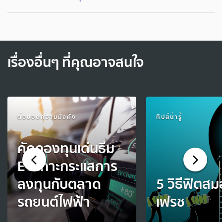
เรื่องอื่นๆ ที่คุณอาจสนใจ
ต่อยอดความมั่งคั่ง
ทิปส์น่ารู้
คัดกองทุนเด่นธีม
EV เกาะกระแสการ
ลงทุนกับตลาด
5 วิธีฟิตสม
รถยนต์ไฟฟ้า
เฟรช