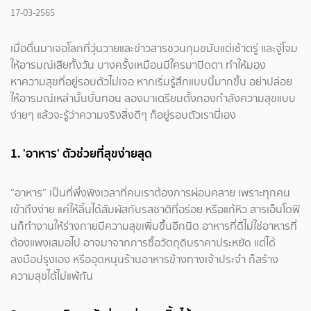
17-03-2565
เมื่อตื่นมาเจอโลกที่วุ่นวายและข่าวสารชวนกุมขมับแต่เช้าตรู่ และจู่โจม
ให้อารมณ์เสียทั้งวัน บางครั้งเหมือนมีใครมาปิดตา ทำให้มอง
หาความสุขที่อยู่รอบตัวไม่เจอ หากเริ่มรู้สึกแบบนี้มากขึ้น อย่าปล่อย
ให้อารมณ์เหล่านั้นบั่นทอน ลองมาเตรียมตั้งกองกำลังความสุขแบบ
ง่ายๆ แล้วจะรู้ว่าความจริงสิ่งดีๆ ก็อยู่รอบตัวเรานี่เอง
1. ’อาหาร’ ตัวช่วยที่สุขง่ายสุด
“อาหาร” เป็นที่พึ่งพิงเวลาที่คนเราต้องการผ่อนคลาย เพราะทุกคน
เข้าถึงง่าย แค่ให้ลิ้นได้สัมผัสกับรสชาติที่อร่อย หรือแก้หิว สารเอ็นโดฟิ
นก็ทำงานให้ร่างกายมีความสุขเพิ่มขึ้นอีกนิด อาหารที่ดีไม่ใช่อาหารที่
ต้องแพงเสมอไป อาจมาจากการซื้อวัตถุดิบราคาประหยัด แต่ได้
ลงมือปรุงเอง หรืออุดหนุนร้านอาหารข้างทางเจ้าประจำ ก็สร้าง
ความสุขได้ไม่แพ้กัน