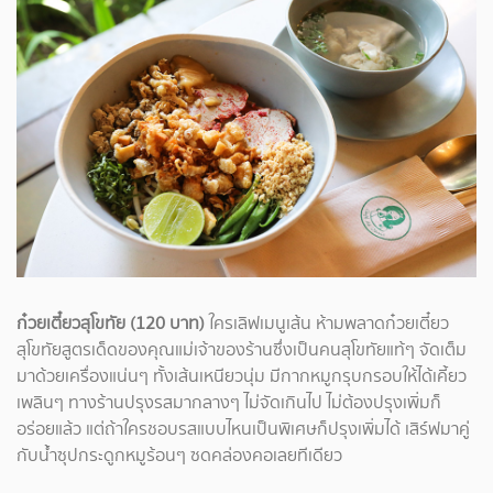
ก๋วยเตี๋ยวสุโขทัย (120 บาท)
ใครเลิฟเมนูเส้น ห้ามพลาดก๋วยเตี๋ยว
สุโขทัยสูตรเด็ดของคุณแม่เจ้าของร้านซึ่งเป็นคนสุโขทัยแท้ๆ จัดเต็ม
มาด้วยเครื่องแน่นๆ ทั้งเส้นเหนียวนุ่ม มีกากหมูกรุบกรอบให้ได้เคี้ยว
เพลินๆ ทางร้านปรุงรสมากลางๆ ไม่จัดเกินไป ไม่ต้องปรุงเพิ่มก็
อร่อยแล้ว แต่ถ้าใครชอบรสแบบไหนเป็นพิเศษก็ปรุงเพิ่มได้ เสิร์ฟมาคู่
กับน้ำซุปกระดูกหมูร้อนๆ ซดคล่องคอเลยทีเดียว