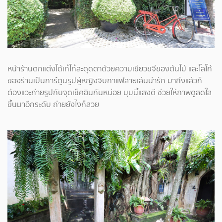
หน้าร้านตกแต่งได้เก๋ไก๋สะดุดตาด้วยความเขียวขจีของต้นไม้ และโลโก้
ของร้านเป็นการ์ตูนรูปผู้หญิงจิบกาแฟลายเส้นน่ารัก มาถึงแล้วก็
ต้องแวะถ่ายรูปกับจุดเช็คอินกันหน่อย มุมนี้แสงดี ช่วยให้ภาพดูสดใส
ขึ้นมาอีกระดับ ถ่ายยังไงก็สวย