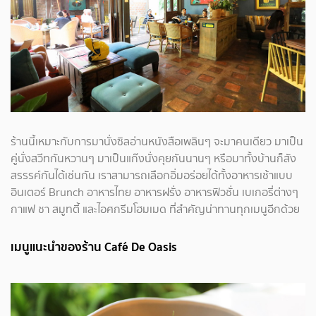
ร้านนี้เหมาะกับการมานั่งซิลอ่านหนังสือเพลินๆ จะมาคนเดียว มาเป็น
คู่นั่งสวีทกันหวานๆ มาเป็นแก๊งนั่งคุยกันนานๆ หรือมาทั้งบ้านก็สัง
สรรรค์กันได้เช่นกัน เราสามารถเลือกอิ่มอร่อยได้ทั้งอาหารเช้าแบบ
อินเตอร์ Brunch อาหารไทย อาหารฝรั่ง อาหารฟิวชั่น เบเกอรี่ต่างๆ
กาแฟ ชา สมูทตี้ และไอศกรีมโฮมเมด ที่สำคัญน่าทานทุกเมนูอีกด้วย
เมนูแนะนำของร้าน Café De Oasis