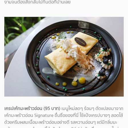
งามจนต้องสั่งกลับไปกินต่อที่บ้านเลย
เครปเค้กมะพร้าวอ่อน (95 บาท)
เมนูใหม่สดๆ ร้อนๆ ดัดแปลงมาจาก
เค้กมะพร้าวอ่อน Signature ขึ้นชื่อของที่นี่ ใช้แป้งเครปบางๆ สอดไส้
ด้วยครีมผสมเนื้อมะพร้าวอ่อนอย่างดี รสหวานอ่อนๆ แต่มีกลิ่มมะ