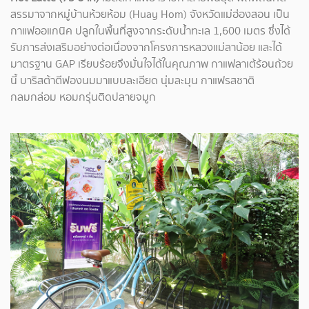
สรรมาจากหมู่บ้านห้วยห้อม (Huay Hom) จังหวัดแม่ฮ่องสอน เป็น
กาแฟออแกนิค ปลูกในพื้นที่สูงจากระดับน้ำทะเล 1,600 เมตร ซึ่งได้
รับการส่งเสริมอย่างต่อเนื่องจากโครงการหลวงแม่ลาน้อย และได้
มาตรฐาน GAP เรียบร้อยจึงมั่นใจได้ในคุณภาพ กาแฟลาเต้ร้อนถ้วย
นี้ บาริสต้าตีฟองนมมาแบบละเอียด นุ่มละมุน กาแฟรสชาติ
กลมกล่อม หอมกรุ่นติดปลายจมูก