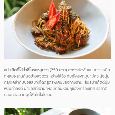
สปาเก็ตตี้ไส้อั่วซี่โครงหมูย่าง (250 บาท)
อาหารฟิวชั่นแบบทางเหนือ
ที่ผสมผสานกันอย่างลงตัวระหว่างไส้อั่ว กับซี่โครงหมูบาบีคิวเนื้อนุ่ม
คลุกเคล้ากับซอสสปาเก็ตตี้สูตรพิเศษของทางร้าน เส้นสปาเก็ตตี้นุ่ม
หนึบกำลังดี น้ำซอสที่เอามาผัดมีกลิ่นหอมๆของเครื่องเทศ รสชาติ
กลมกล่อม เมนูนี้ฟินได้ใจไปเลย