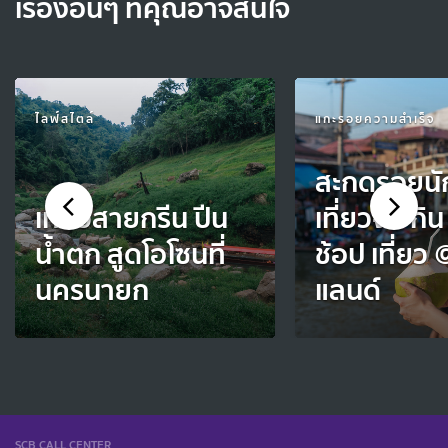
เรื่องอื่นๆ ที่คุณอาจสนใจ
ไลฟ์สไตล์
แกะรอยความสำเร็จ
สะกดรอยนั
เที่ยวสายกรีน ปีน
เที่ยวจีน กิ
น้ำตก สูดโอโซนที่
ช้อป เที่ยว
นครนายก
แลนด์
SCB CALL CENTER