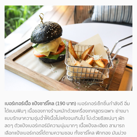
เบอร์เกอร์เนื้อ แป้งชาร์โคล (190 บาท)
เบอร์เกอร์เซ็ทชิ้นกำลังดี อิ่ม
ได้แบบฟินๆ เนื้อของทางร้านหมักด้วยเครื่องเทศสูตรเฉพาะ ย่างมา
แบบรักษาความชุ่มฉ่ำให้เนื้อไม่แห้งจนเกินไป โปะด้วยชีสแน่นๆ ผัก
สดๆ ตัวแป้งเบอร์เกอร์มีความนุ่มมากๆ เนื้อแป้งละเอียด สามารถ
เลือกแป้งเบอร์เกอร์ได้ตามความชอบ ทั้งชาร์โคล ฟักทอง มันม่วง