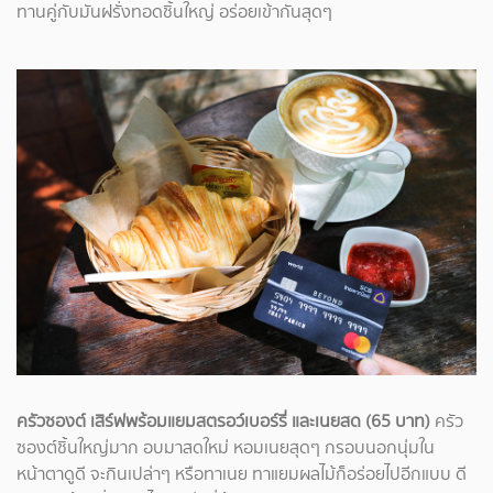
ทานคู่กับมันฝรั่งทอดชิ้นใหญ่ อร่อยเข้ากันสุดๆ
ครัวซองต์ เสิร์ฟพร้อมแยมสตรอว์เบอร์รี่ และเนยสด (65 บาท)
ครัว
ซองต์ชิ้นใหญ่มาก อบมาสดใหม่ หอมเนยสุดๆ กรอบนอกนุ่มใน
หน้าตาดูดี จะกินเปล่าๆ หรือทาเนย ทาแยมผลไม้ก็อร่อยไปอีกแบบ ดี