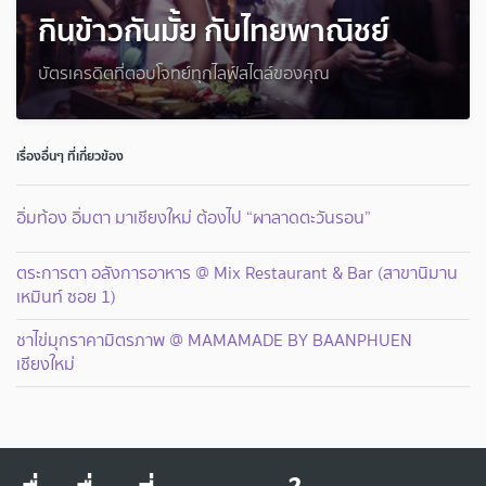
กินข้าวกันมั้ย กับไทยพาณิชย์
บัตรเครดิตที่ตอบโจทย์ทุกไลฟ์สไตล์ของคุณ
เรื่องอื่นๆ ที่เกี่ยวข้อง
อิ่มท้อง อิ่มตา มาเชียงใหม่ ต้องไป “ผาลาดตะวันรอน”
ตระการตา อลังการอาหาร @ Mix Restaurant & Bar (สาขานิมาน
เหมินท์ ซอย 1)
ชาไข่มุกราคามิตรภาพ @ MAMAMADE BY BAANPHUEN
เชียงใหม่