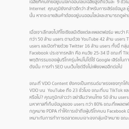
เฉลี่ยที่คนไทยอยู่บนโลกออนไลน์เฉลี่ยสูงถึงวันละ 9 ชั่ว
Internet คุณภูมิยังกล่าวอีกว่า สำหรับการเสิร์ชข้อมูล
นั้น หากจะขายสินค้าต้องอยู่บนออนไลน์และสามารถดูผ่าน
เมื่อเจาะลึกลงไปที่โซเซียลมีเดียแต่ละแพลตฟอร์ม พบว่
กว่า 50 ล้าน users ตามด้วย YouTube 42 ล้าน users T
users และปิดท้ายด้วย Twitter 16 ล้าน users ทั้งนี้
Facebook ประชากรหลัก คือ คนวัย 25-34 ปี ขณะที่ TikTo
พฤติกรรมของผู้บริโภครุ่นใหม่ไม่ได้ใช้ Google เสิร์ชใน
ดังนั้น การทำ SEO บนเว็บไซต์จึงไม่เพียงพออีกต่อไป
ขณะที่ VDO Content ยังคงเป็นเทรนด์มาแรงแซงทุกโค้ง โ
VDO บน YouTube ถึง 23 ชั่วโมง ขณะที่บน TikTok และ I
หรือไม่? คุณภูมิกล่าวว่า อย่าลืมว่าคนไทย 50 ล้าน use
มหาศาลที่เก็บข้อมูลของ users กว่า 80% ขณะที่แพลตฟอ
กฎหมาย PDPA ทำให้การเข้าถึงผู้บริโภคบน Facebook ม
เหมาะกับการทำการตลาดแบบเจาะจงกลุ่มเป้าหมาย ขณะ