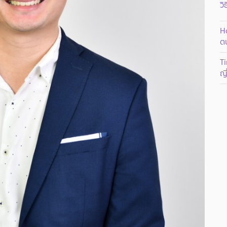
วิ
Ho
ต
Ti
ญี