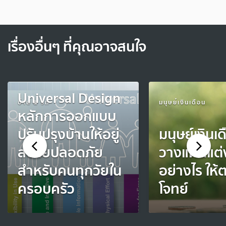
เรื่องอื่นๆ ที่คุณอาจสนใจ
Universal Design
บ้าน & รถ
มนุษย์เงินเดือน
หลักการออกแบบ
ปรับปรุงบ้านให้อยู่
มนุษย์เงินเ
สบายปลอดภัย
วางแผนแต่
สำหรับคนทุกวัยใน
อย่างไร ให้
ครอบครัว
โจทย์