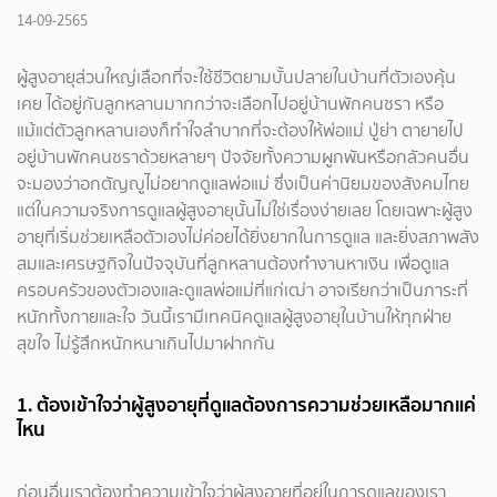
14-09-2565
ผู้สูงอายุส่วนใหญ่เลือกที่จะใช้ชีวิตยามบั้นปลายในบ้านที่ตัวเองคุ้น
เคย ได้อยู่กับลูกหลานมากกว่าจะเลือกไปอยู่บ้านพักคนชรา หรือ
แม้แต่ตัวลูกหลานเองก็ทำใจลำบากที่จะต้องให้พ่อแม่ ปู่ย่า ตายายไป
อยู่บ้านพักคนชราด้วยหลายๆ ปัจจัยทั้งความผูกพันหรือกลัวคนอื่น
จะมองว่าอกตัญญูไม่อยากดูแลพ่อแม่ ซึ่งเป็นค่านิยมของสังคมไทย
แต่ในความจริงการดูแลผู้สูงอายุนั้นไม่ใช่เรื่องง่ายเลย โดยเฉพาะผู้สูง
อายุที่เริ่มช่วยเหลือตัวเองไม่ค่อยได้ยิ่งยากในการดูแล และยิ่งสภาพสัง
สมและเศรษฐกิจในปัจจุบันที่ลูกหลานต้องทำงานหาเงิน เพื่อดูแล
ครอบครัวของตัวเองและดูแลพ่อแม่ที่แก่เฒ่า อาจเรียกว่าเป็นภาระที่
หนักทั้งกายและใจ วันนี้เรามีเทคนิคดูแลผู้สูงอายุในบ้านให้ทุกฝ่าย
สุขใจ ไม่รู้สึกหนักหนาเกินไปมาฝากกัน
1. ต้องเข้าใจว่าผู้สูงอายุที่ดูแลต้องการความช่วยเหลือมากแค่
ไหน
ก่อนอื่นเราต้องทำความเข้าใจว่าผู้สูงอายุที่อยู่ในการดูแลของเรา