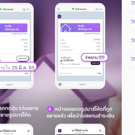
ว
วิ
วิ
วิ