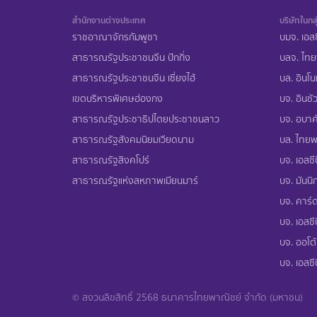
สำนักงานต่างประเทศ
บริษัทในกลุ
ราชอาณาจักรกัมพูชา
บมจ. เอสซ
สาธารณรัฐประชาชนจีน ปักกิ่ง
บลจ. ไทย
สาธารณรัฐประชาชนจีน เซี่ยงไฮ้
บล. อินโน
เขตบริหารพิเศษฮ่องกง
บจ. อินชัว
สาธารณรัฐประชาธิปไตยประชาชนลาว
บจ. อบาคั
สาธารณรัฐสังคมนิยมเวียดนาม
บล. ไทยพา
สาธารณรัฐสิงคโปร์
บจ. เอสซีบ
สาธารณรัฐแห่งสหภาพเมียนมาร์
บจ. มันนิก
บจ. คาร์ด
บจ. เอสซีบ
บจ. ออโต้
บจ. เอสซี
© สงวนลิขสิทธิ์ 2568 ธนาคารไทยพาณิชย์ จำกัด (มหาชน)