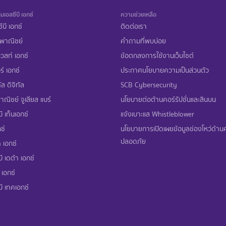
่มเอสซีบี เอกซ์
ความช่วยเหลือ
ีบี เอกซ์
ติดต่อเรา
พาณิชย์
คำถามที่พบบ่อย
เวสท์ เอกซ์
ข้อตกลงการใช้งานเว็บไซต์
ร์ เอกซ์
ประกาศนโยบายความเป็นส่วนตัว
ส ดิจิทัล
SCB Cybersecurity
ณิชย์ จูเลียส แบร์
นโยบายต่อต้านคอร์รัปชั่นและสินบน
ี เท็นเอกซ์
แจ้งเบาะแส Whistleblower
ซ์
นโยบายการเปิดเผยข้อมูลช่องโหว่ด้า
ปลอดภัย
 เอกซ์
ี เดต้า เอกซ์
 เอกซ์
บี เทคเอกซ์