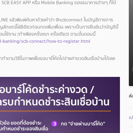
น SCB EASY APP หรือ Mobile Banking ของธนาคารต่างๆ ก็ได้
ัน LINE แล้วพิมพ์ค้นหาด้วยคำว่า @scbconnect ในบัญชีทางการ
ลักษณ์โล่สีเขียวก่อนกดเพิ่มเพื่อน เพราะเป็นการยืนยันว่าบัญชีนี้
่อนใช้งาน (ทำเพียงครั้งแรก ครั้งเดียว) ตามขั้นตอนนี้
al-banking/scb-connect/how-to-register.html
ถทำตามวิธีในภาพเพื่อขอบาร์โค้ดไปจ่ายค่างวดสินเชื่อบ้านได้เลย
เรื
เป