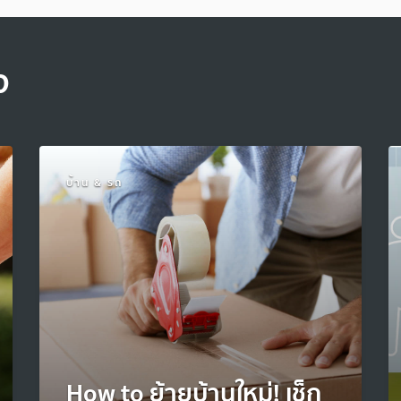
จ
บ้าน & รถ
How to ย้ายบ้านใหม่! เช็ก