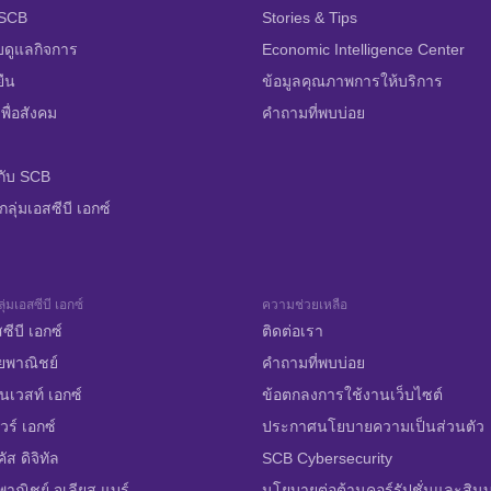
บ SCB
Stories & Tips
บดูแลกิจการ
Economic Intelligence Center
ยืน
ข้อมูลคุณภาพการให้บริการ
พื่อสังคม
คำถามที่พบบ่อย
กับ SCB
ลุ่มเอสซีบี เอกซ์
ุ่มเอสซีบี เอกซ์
ความช่วยเหลือ
ซีบี เอกซ์
ติดต่อเรา
ยพาณิชย์
คำถามที่พบบ่อย
นเวสท์ เอกซ์
ข้อตกลงการใช้งานเว็บไซต์
วร์ เอกซ์
ประกาศนโยบายความเป็นส่วนตัว
ส ดิจิทัล
SCB Cybersecurity
าณิชย์ จูเลียส แบร์
นโยบายต่อต้านคอร์รัปชั่นและสิน