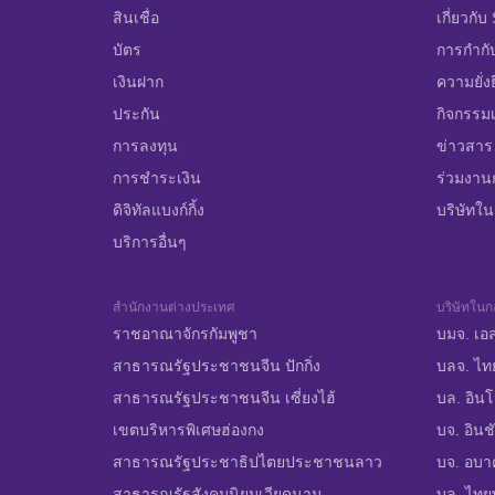
สินเชื่อ
เกี่ยวกั
บัตร
การกำกั
เงินฝาก
ความยั่ง
ประกัน
กิจกรรมเ
การลงทุน
ข่าวสาร
การชำระเงิน
ร่วมงาน
ดิจิทัลแบงก์กิ้ง
บริษัทในก
บริการอื่นๆ
สำนักงานต่างประเทศ
บริษัทในกล
ราชอาณาจักรกัมพูชา
บมจ. เอส
สาธารณรัฐประชาชนจีน ปักกิ่ง
บลจ. ไท
สาธารณรัฐประชาชนจีน เซี่ยงไฮ้
บล. อินโ
เขตบริหารพิเศษฮ่องกง
บจ. อินชั
สาธารณรัฐประชาธิปไตยประชาชนลาว
บจ. อบาคั
สาธารณรัฐสังคมนิยมเวียดนาม
บล. ไทยพ