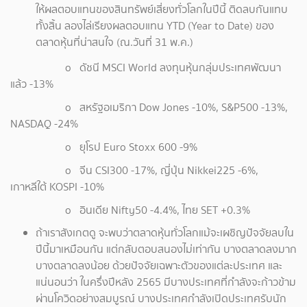
ให้ผลตอบแทนของสินทรัพย์เสี่ยงทั่วโลกในปีนี้ ติดลบกันแทบ
ทั้งสิ้น ลองไล่เรียงผลตอบแทน YTD (Year to Date) ของ
ตลาดหุ้นที่น่าสนใจ (ณ.วันที่ 31 พ.ค.)
o ดัชนี MSCI World ลงทุนหุ้นกลุ่มประเทศพัฒนา
แล้ว -13%
o สหรัฐอเมริกา Dow Jones -10%, S&P500 -13%,
NASDAQ -24%
o ยุโรป Euro Stoxx 600 -9%
o จีน CSI300 -17%, ญี่ปุ่น Nikkei225 -6%,
เกาหลีใต้ KOSPI -10%
o อินเดีย Nifty50 -4.4%, ไทย SET +0.3%
ถ้าเราสังเกตดู จะพบว่าตลาดหุ้นทั่วโลกแม้จะเผชิญปัจจัยลบใน
ปีนี้มาเหมือนกัน แต่กลับตอบสนองไม่เท่ากัน บางตลาดลงมาก
บางตลาดลงน้อย ด้วยปัจจัยเฉพาะตัวของแต่ละประเทศ และ
แน่นอนว่า ในครึ่งปีหลัง 2565 มีบางประเทศที่กำลังจะก้าวข้าม
ผ่านโควิดอย่างสมบูรณ์ บางประเทศกำลังเปิดประเทศรับนัก