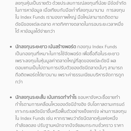
ลงทุนหุ้นเป็นรายตัว ด้วยประสบการณ์ลงทุนที่น้อย มีข้อจำกัด
ในการหาข้อมูล เมื่อเทียบกับมือเก๋าที่ลงทุนมานาน การลงทุน
ใน Index Funds เรามองภาพใหญ่ มือใหม่สามารถติดตาม
ดัชนีของแต่ละตลาด คาดทิศทางตลาดในกรอบระยะเวลาหนึ่ง
ได้ หาข้อมูลได้ง่ายกว่า
นักลงทุนระยะยาว เน้นสร้างพอร์ต
กองทุน Index Funds
เป็นกองทุนที่เหมาะในการใช้จัดพอร์ต เพื่อซื้อถือในระยะยาว
เพราะลงทุนในหุ้นมูลค่าตลาดใหญ่ที่สุดของแต่ละดัชนี ผล
ตอบแทนเป็นไปตามการปรับตัวของดัชนีตลาดนั้นๆ สามารถ
ถือติดพอร์ตได้ยาวนาน เพราะค่าธรรมเนียมบริหารจัดการถูก
กว่า
นักลงทุนระยะสั้น เน้นเทรดทำกำไร
ชอบหาจังหวะซื้อขายทำ
กำไรตามการเคลื่อนไหวของดัชนีอ้างอิง จับโอกาสตามเทรนด์
เกาะกระแสดัชนีขาขึ้นหรือฟื้นตัวอย่างแข็งแกร่ง ผ่านการลงทุน
ใน Index Funds เช่น หากเราพบว่าดัชนีตลาดหุ้นแห่งหนึ่ง
กำลังลดลง ปรับฐานหนักจากปัจจัยลบกระทบชั่วคราว ราคา