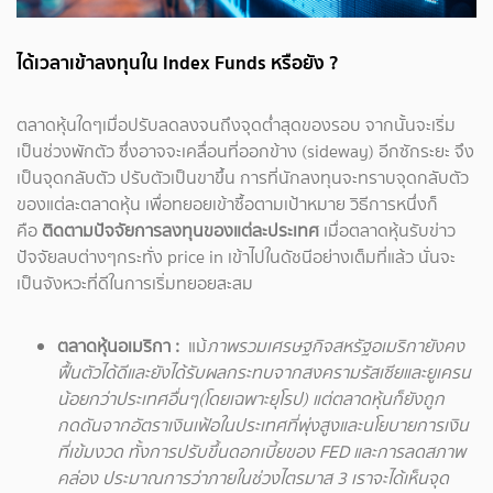
ได้เวลาเข้าลงทุนใน Index Funds หรือยัง ?
ตลาดหุ้นใดๆเมื่อปรับลดลงจนถึงจุดต่ำสุดของรอบ จากนั้นจะเริ่ม
เป็นช่วงพักตัว ซึ่งอาจจะเคลื่อนที่ออกข้าง (sideway) อีกซักระยะ จึง
เป็นจุดกลับตัว ปรับตัวเป็นขาขึ้น การที่นักลงทุนจะทราบจุดกลับตัว
ของแต่ละตลาดหุ้น เพื่อทยอยเข้าซื้อตามเป้าหมาย วิธีการหนึ่งก็
คือ
ติดตามปัจจัยการลงทุนของแต่ละประเทศ
เมื่อตลาดหุ้นรับข่าว
ปัจจัยลบต่างๆกระทั่ง price in เข้าไปในดัชนีอย่างเต็มที่แล้ว นั่นจะ
เป็นจังหวะที่ดีในการเริ่มทยอยสะสม
ตลาดหุ้นอเมริกา :
แม้
ภาพรวมเศรษฐกิจสหรัฐอเมริกายังคง
ฟื้นตัวได้ดีและยังได้รับผลกระทบจากสงครามรัสเซียและยูเครน
น้อยกว่าประเทศอื่นๆ(โดยเฉพาะยุโรป) แต่ตลาดหุ้นก็ยังถูก
กดดันจากอัตราเงินเฟ้อในประเทศที่พุ่งสูงและนโยบายการเงิน
ที่เข้มงวด ทั้งการปรับขึ้นดอกเบี้ยของ FED และการลดสภาพ
คล่อง ประมาณการว่าภายในช่วงไตรมาส 3 เราจะได้เห็นจุด