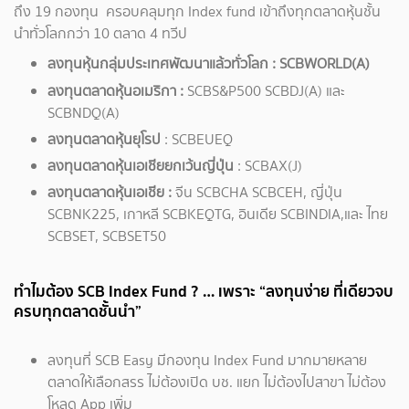
ถึง 19 กองทุน ครอบคลุมทุก Index fund เข้าถึงทุกตลาดหุ้นชั้น
นำทั่วโลกกว่า 10 ตลาด 4 ทวีป
ลงทุนหุ้นกลุ่มประเทศพัฒนาแล้วทั่วโลก : SCBWORLD(A)
ลงทุนตลาดหุ้นอเมริกา :
SCBS&P500 SCBDJ(A) และ
SCBNDQ(A)
ลงทุนตลาดหุ้นยุโรป
: SCBEUEQ
ลงทุนตลาดหุ้นเอเชียยกเว้นญี่ปุ่น
: SCBAX(J)
ลงทุนตลาดหุ้นเอเชีย :
จีน SCBCHA SCBCEH, ญี่ปุ่น
SCBNK225, เกาหลี SCBKEQTG, อินเดีย SCBINDIA,และ ไทย
SCBSET, SCBSET50
ทำไมต้อง SCB Index Fund ? … เพราะ “ลงทุนง่าย ที่เดียวจบ
ครบทุกตลาดชั้นนำ”
ลงทุนที่ SCB Easy มีกองทุน Index Fund มากมายหลาย
ตลาดให้เลือกสรร ไม่ต้องเปิด บช. แยก ไม่ต้องไปสาขา ไม่ต้อง
โหลด App เพิ่ม