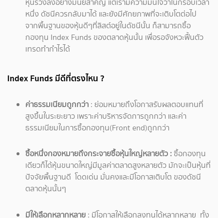
หุ้นร่วงลงอย่างมีนัยสำคัญ แต่เรามีความมั่นใจว่าในกรอบเวลา
หนึ่ง ดัชนีควรกลับมาได้ และยังมีศักยภาพที่จะเติบโตต่อไป
จากพื้นฐานของหุ้นดีๆที่ลิสต์อยู่ในดัชนีนั้น ก็สามารถซื้อ
กองทุน Index Funds ของตลาดหุ้นนั้น เพื่อรอจังหวะฟื้นตัว
เทรดทำกำไรได้
Index Funds มีดีที่ตรงไหน ?
ค่าธรรมเนียมถูกกว่า
: ย่อมหมายถึงโอกาสรับผลตอบแทนที่
สูงขึ้นในระยะยาว เพราะค่าบริหารจัดการถูกกว่า และค่า
ธรรมเนียมในการซื้อกองทุน(Front end)ถูกกว่า
ซื้อหนึ่งกองหมายถึงกระจายซื้อหุ้นใหญ่หลายตัว :
ซื้อกองทุน
เดียวก็ได้หุ้นขนาดใหญ่มีมูลค่าตลาดสูงหลายตัว มักจะเป็นหุ้นที่
ปัจจัยพื้นฐานดี โดดเด่น มั่นคงและมีโอกาสเติบโต ของดัชนี
ตลาดหุ้นนั้นๆ
มีให้เลือกหลากหลาย
: มีโอกาสให้เลือกลงทุนได้หลากหลาย ทั้ง