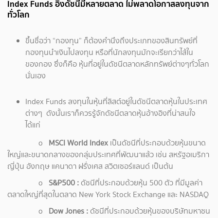
Index Funds อิงดัชนีมีหลายตลาด ไม่พลาดโอกาสลงทุนจาก
ทั่วโลก
ขึ้นชื่อว่า “กองทุน” ก็ต้องคำนึงถึงประเภทของสินทรัพย์ที่
กองทุนนำเงินไปลงทุน หรือที่นักลงทุนมักจะเรียกว่าไส้ใน
ของกอง ซึ่งก็คือ หุ้นที่อยู่ในดัชนีตลาดหลักทรัพย์ต่างๆทั่วโลก
นั่นเอง
Index Funds ลงทุนในหุ้นที่ลิสต์อยู่ในดัชนีตลาดหุ้นในประเทศ
ต่างๆ ดังนั้นเราก็ควรรู้จักดัชนีตลาดหุ้นอ้างอิงที่น่าสนใจ
ได้แก่
o
MSCI World Index
เป็นดัชนีที่ประกอบด้วยหุ้นขนาด
ใหญ่และขนาดกลางของกลุ่มประเทศที่พัฒนาแล้ว เช่น สหรัฐอเมริกา
ญี่ปุ่น อังกฤษ แคนาดา ฝรั่งเศส สวิตเซอร์แลนด์ เป็นต้น
o
S&P500 :
ดัชนีที่ประกอบด้วยหุ้น 500 ตัว ที่มีมูลค่า
ตลาดใหญ่ที่สุดในตลาด New York Stock Exchange และ NASDAQ
o
Dow Jones :
ดัชนีที่ประกอบด้วยหุ้นของบริษัทมหาชน