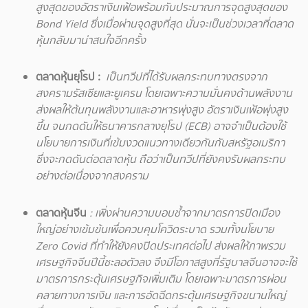
สูงสุดของอัตราเงินเฟ้อพร้อมกับประมาณการจุดสูงสุดของ
Bond Yield ซึ่งเมื่อผ่านจุดสูงที่สุด นั่นจะเป็นช่วงเวลาที่ตลาด
หุ้นกลับมาน่าสนใจอีกครั้ง
ตลาดหุ้นยุโรป :
เป็นทวีปที่ได้รับผลกระทบทางตรงจาก
สงครามรัสเซียและยูเครน โดยเฉพาะความมั่นคงด้านพลังงาน
ส่งผลให้ต้นทุนพลังงานและอาหารพุ่งสูง อัตราเงินเฟ้อพุ่งสูง
ขึ้น จนกดดันให้ธนาคารกลางยุโรป (ECB) อาจจำเป็นต้องใช้
นโยบายการเงินที่เข้มงวดแนวทางเดียวกันกับสหรัฐอเมริกา
ซึ่งจะกดดันต่อตลาดหุ้น ถือว่าเป็นทวีปที่ยังคงรับผลกระทบ
อย่างต่อเนื่องจากสงคราม
ตลาดหุ้นจีน
: เพิ่งผ่านความบอบช้ำจากมาตรการปิดเมือง
ใหญ่อย่างเข้มข้นเพื่อควบคุมโควิดระบาด รวมทั้งนโยบาย
Zero Covid ที่ทำให้ยังคงปิดประเทศต่อไป ส่งผลให้ภาพรวม
เศรษฐกิจจีนปีนี้ชะลอตัวลง จึงมีโอกาสสูงที่รัฐบาลจีนอาจจะใช้
มาตรการกระตุ้นเศรษฐกิจเพิ่มเติม โดยเฉพาะมาตรการผ่อน
คลายทางการเงิน และการอัดฉีดกระตุ้นเศรษฐกิจขนานใหญ่