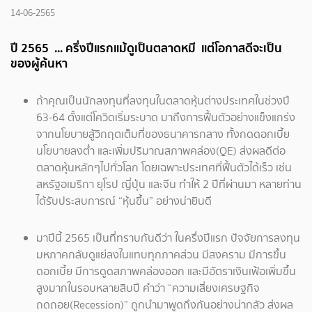
14-06-2565
ปี 2565 ... ครึ่งปีแรกแม้ดูเป็นตลาดหมี แต่โอกาสดีจะเป็น
ของผู้ค้นหา
ถ้าคุณเป็นนักลงทุนที่ลงทุนในตลาดหุ้นต่างประเทศในช่วงปี
63-64 ตั้งแต่โควิดเริ่มระบาด มาถึงการฟื้นตัวอย่างแข็งแกร่ง
จากนโยบายสู้วิกฤตเต็มที่ของธนาคารกลาง ทั้งกดดอกเบี้ย
นโยบายลงต่ำ และเพิ่มปริมาณสภาพคล่อง(QE) ส่งผลดีต่อ
ตลาดหุ้นหลักๆไปทั่วโลก โดยเฉพาะประเทศที่ฟื้นตัวได้เร็ว เช่น
สหรัฐอเมริกา ยุโรป ญี่ปุ่น และจีน ทำให้ 2 ปีที่ผ่านมา หลายท่าน
ได้รับประสบการณ์ “หุ้นขึ้น” อย่างน่ายินดี
มาปีนี้ 2565 เป็นที่ทราบกันดีว่า ในครึ่งปีแรก ปัจจัยการลงทุน
มหภาคกลับดูแย่ลงในแทบทุกภาคส่วน มีสงคราม มีการขึ้น
ดอกเบี้ย มีการดูดสภาพคล่องออก และมีอัตราเงินเฟ้อเพิ่มขึ้น
สูงมากในรอบหลายสิบปี คำว่า “ความเสี่ยงเศรษฐกิจ
ถดถอย(Recession)” ถูกนำมาพูดถึงกันอย่างน่ากลัว ส่งผล