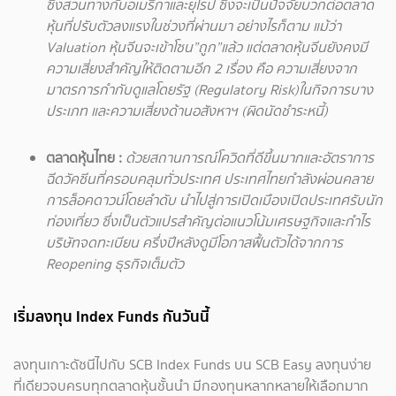
ซึ่งสวนทางกับอเมริกาและยุโรป ซึ่งจะเป็นปัจจัยบวกต่อตลาด
หุ้นที่ปรับตัวลงแรงในช่วงที่ผ่านมา อย่างไรก็ตาม แม้ว่า
Valuation หุ้นจีนจะเข้าโซน”ถูก”แล้ว แต่ตลาดหุ้นจีนยังคงมี
ความเสี่ยงสำคัญให้ติดตามอีก 2 เรื่อง คือ ความเสี่ยงจาก
มาตรการกำกับดูแลโดยรัฐ (Regulatory Risk)ในกิจการบาง
ประเภท และความเสี่ยงด้านอสังหาฯ (ผิดนัดชำระหนี้)
ตลาดหุ้นไทย :
ด้วยสถานการณ์โควิดที่ดีขึ้นมากและอัตราการ
ฉีดวัคซีนที่ครอบคลุมทั่วประเทศ ประเทศไทยกำลังผ่อนคลาย
การล็อคดาวน์โดยลำดับ นำไปสู่การเปิดเมืองเปิดประเทศรับนัก
ท่องเที่ยว ซึ่งเป็นตัวแปรสำคัญต่อแนวโน้มเศรษฐกิจและกำไร
บริษัทจดทะเบียน ครึ่งปีหลังดูมีโอกาสฟื้นตัวได้จากการ
Reopening ธุรกิจเต็มตัว
เริ่มลงทุน Index Funds กันวันนี้
ลงทุนเกาะดัชนีไปกับ SCB Index Funds บน SCB Easy ลงทุนง่าย
ที่เดียวจบครบทุกตลาดหุ้นชั้นนำ มีกองทุนหลากหลายให้เลือกมาก