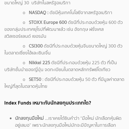
ขนาดใหญ่ 30 บริษัทในสหรัฐอเมริกา
o
NASDAQ :
ดัชนีหุ้นเทคโนโลยีจากสหรัฐอเมริกา
o
STOXX Europe 600
ดัชนีที่ประกอบด้วยหุ้น 600 ตัว
ของกลุ่มประเทศยุโรปที่พัฒนาแล้ว เช่น อังกฤษ ฝรั่งเศส
สวิสเซอร์แลนด์ เยอรมัน
o
CSI300
ดัชนีที่ประกอบด้วยหุ้นจีนขนาดใหญ่ 300 ตัว
ในตลาดเซี่ยงไฮ้และเซินเจิ้น
o
Nikkei 225
ดัชนีที่ประกอบด้วยหุ้น 225 ตัว ที่เป็น
บริษัทชั้นนำของญี่ปุ่น จดทะเบียนในตลาดหลักทรัพย์โตเกียว
o
SET50
: ดัชนีที่ประกอบด้วยหุ้น 50 ตัว ที่มีมูลค่าตลาด
ใหญ่ที่สุดในตลาดหุ้นไทย
Index Funds เหมาะกับนักลงทุนประเภทใด?
นักลงทุนมือใหม่
...เราเคยได้ยินคำว่า
“มือใหม่ มักเลือกหุ้นผิด
อยู่เสมอ” เพราะนักลงทุนมือใหม่มักจะมีปัญหาในการเลือก