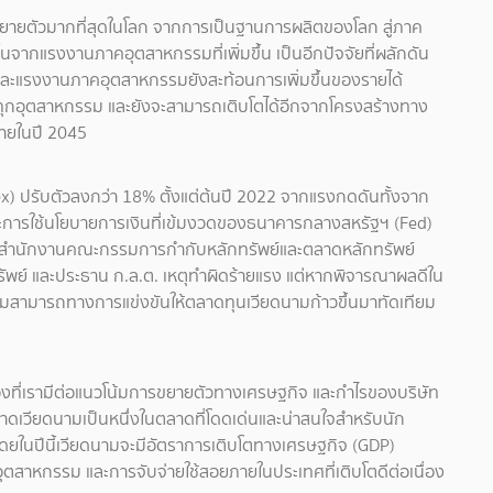
ิจขยายตัวมากที่สุดในโลก จากการเป็นฐานการผลิตของโลก สู่ภาค
้นจากแรงงานภาคอุตสาหกรรมที่เพิ่มขึ้น เป็นอีกปัจจัยที่ผลักดัน
ะแรงงานภาคอุตสาหกรรมยังสะท้อนการเพิ่มขึ้นของรายได้
ทุกอุตสาหกรรม และยังจะสามารถเติบโตได้อีกจากโครงสร้างทาง
ภายในปี 2045
ex) ปรับตัวลงกว่า 18% ตั้งแต่ต้นปี 2022 จากแรงกดดันทั้งจาก
ละการใช้นโยบายการเงินที่เข้มงวดของธนาคารกลางสหรัฐฯ (Fed)
่สำนักงานคณะกรรมการกำกับหลักทรัพย์และตลาดหลักทรัพย์
รัพย์ และประธาน ก.ล.ต. เหตุทำผิดร้ายแรง แต่หากพิจารณาผลดีใน
ามสามารถทางการแข่งขันให้ตลาดทุนเวียดนามก้าวขึ้นมาทัดเทียม
ที่เรามีต่อแนวโน้มการขยายตัวทางเศรษฐกิจ และกำไรของบริษัท
ตลาดเวียดนามเป็นหนึ่งในตลาดที่โดดเด่นและน่าสนใจสำหรับนัก
ดยในปีนี้เวียดนามจะมีอัตราการเติบโตทางเศรษฐกิจ (GDP)
ุตสาหกรรม และการจับจ่ายใช้สอยภายในประเทศที่เติบโตดีต่อเนื่อง