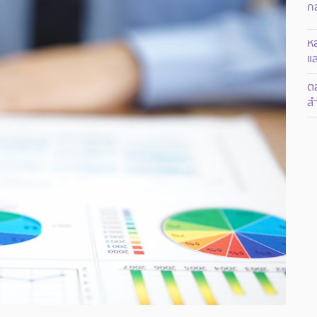
ก
ห
แล
ต
ส