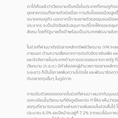
เราได้เห็นแล้วว่าเวียดนามเป็นหนึ่งในประเทศที่เศรษฐก
อุตสาหกรรมที่ขยายตัวต่อเนื่อง การเติบโตของเมืองสูงขึ
ขนาดเศรษฐกิจ นอกจากนี้การขยายตัวของชุมชนเมืองแล
ประชากร จะเป็นปัจจัยสนับสนุนการบริโภคให้ครอบคลุม
สังคม โดยที่รัฐบาลตั้งเป้าพร้อมเป็นประเทศพัฒนาแล้ว
ในช่วงที่ผ่านมาดัชนีตลาดหลักทรัพย์เวียดนาม (VN Ind
ภายนอก ด้านความเสี่ยงจากการเร่งตัวอัตราเงินเฟ้อ แ
และปัจจัยภายในประเทศด้านการตรวจสอบจากภาครัฐ ที
เวียดนาม (ก.ล.ต.) มีคำสั่งปลดผู้อำนวยการตลาดหลักท
ระยะยาว ก็เป็นโอกาสเพิ่มความโปร่งใส และพัฒนาขีดคว
กับตลาดทุนอื่นๆ ในภูมิภาค
การปรับตัวลงของตลาดในช่วงที่ผ่านมา ผนวกกับมุมมอง
จดทะเบียนในเวียดนามที่ยังดูแข็งแกร่ง ทำให้เราเห็นว่า
ลงทุนที่สามารถมองข้ามผ่านความผันผวนในช่วงสั้นได้ โ
ประมาณ 6.0% และปีหน้าจะอยู่ที่ 7.2% จากแนวโน้มภาคอ