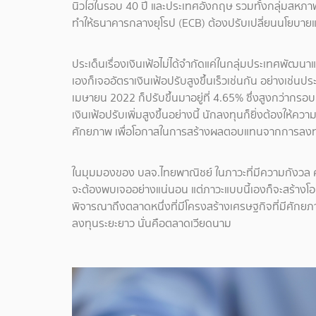
นิวไฮในรอบ 40 ปี และประเทศอังกฤษ รวมทั้งกลุ่มสหภาพยุ
ทำให้ธนาคารกลางยุโรป (ECB) ต้องปรับเปลี่ยนนโยบายแ
ประเด็นเรื่องเงินเฟ้อไม่ได้จำกัดแค่ในกลุ่มประเทศพัฒ
เองก็เจออัตราเงินเฟ้อปรับสูงขึ้นเร็วเช่นกัน อย่างเช่นป
เมษายน 2022 ก็ปรับขึ้นมาอยู่ที่ 4.65% ซึ่งสูงกว่ากร
เงินเฟ้อปรับเพิ่มสูงขึ้นอย่างนี้ นักลงทุนก็ยิ่งต้อง
ศักยภาพ เพื่อโอกาสในการสร้างผลตอบแทนจากการลงทุน
ในมุมมองของ บลจ.ไทยพาณิชย์ ในภาวะที่มีความกังวล ค
จะต้องพบเจออย่างแน่นอน แต่ภาวะแบบนี้เองก็จะสร้างโอก
พิจารณาถึงตลาดหนึ่งที่มีโครงสร้างเศรษฐกิจที่มีศัก
ลงทุนระยะยาว นั่นคือตลาดเวียดนาม