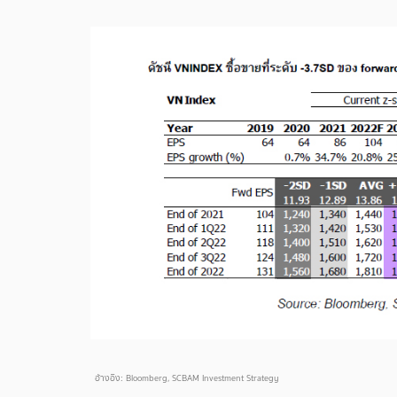
อ้างอิง: Bloomberg, SCBAM Investment Strategy