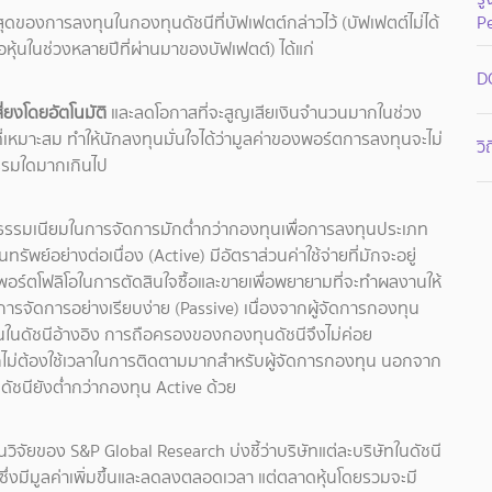
ี่สุดของการลงทุนในกองทุนดัชนีที่บัฟเฟตต์กล่าวไว้ (บัฟเฟตต์ไม่ได้
P
หุ้นในช่วงหลายปีที่ผ่านมาของบัฟเฟตต์) ได้แก่
D
ยงโดยอัตโนมัติ
และลดโอกาสที่จะสูญเสียเงินจำนวนมากในช่วง
หมาะสม ทำให้นักลงทุนมั่นใจได้ว่ามูลค่าของพอร์ตการลงทุนจะไม่
วิ
รรมใดมากเกินไป
ธรรมเนียมในการจัดการมักต่ำกว่ากองทุนเพื่อการลงทุนประเภท
ัพย์อย่างต่อเนื่อง (Active) มีอัตราส่วนค่าใช้จ่ายที่มักจะอยู่
รพอร์ตโฟลิโอในการตัดสินใจซื้อและขายเพื่อพยายามที่จะทำผลงานให้
รจัดการอย่างเรียบง่าย (Passive) เนื่องจากผู้จัดการกองทุน
่วนในดัชนีอ้างอิง การถือครองของกองทุนดัชนีจึงไม่ค่อย
งจากไม่ต้องใช้เวลาในการติดตามมากสำหรับผู้จัดการกองทุน นอกจาก
ดัชนียังต่ำกว่ากองทุน Active ด้วย
ิจัยของ S&P Global Research บ่งชี้ว่าบริษัทแต่ละบริษัทในดัชนี
ด ซึ่งมีมูลค่าเพิ่มขึ้นและลดลงตลอดเวลา แต่ตลาดหุ้นโดยรวมจะมี