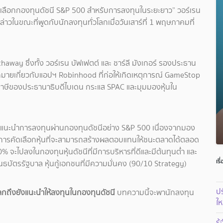
และเลือกกองทุนดัชนี S&P 500 สำหรับการลงทุนในระยะยาว” วอร์เรน
วในขณะที่พูดกับนักลงทุนทั่วโลกเมื่อวันเสาร์ที่ 1 พฤษภาคมที่
away ซึ่งทั้ง วอร์เรน บัฟเฟตต์ และ ชาร์ลี มังเกอร์ รองประธาน
กมายเกี่ยวกับแอปฯ Robinhood ที่ก่อให้เกิดเหตุการณ์ GameStop
าภาษีของประธานาธิบดีไบเดน กระแส SPAC และมุมมองหุ้นใน
ยังคงแนะนำการลงทุนผ่านกองทุนดัชนีอย่าง S&P 500 เนื่องจากมอง
นการคัดเลือกหุ้นที่จะสามารถสร้างผลตอบแทนให้ชนะตลาดได้ตลอด
90% จะไปลงในกองทุนหุ้นดัชนีที่มีการบริหารที่ดีและมีต้นทุนต่ำ และ
เรื
ันธบัตรรัฐบาล หุ้นกู้เอกชนที่มีความมั่นคง (90/10 Strategy)
ปร
โลกถึงยังแนะนำให้ลงทุนในกองทุนดัชนี
บทความนี้จะพานักลงทุน
ให
รู