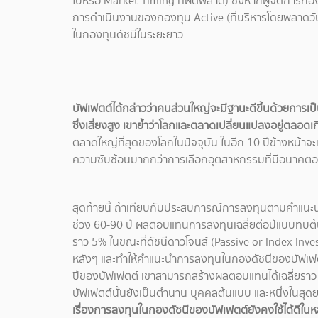
ไปหรือ Market Timing ที่ผิดพลาด) ซึ่งหากผู้จัดการกองทุ
การดำเนินงานของกองทุน Active (ที่บริหารโดยพลาดวันท
ในกองทุนดัชนีในระยะยาว
บัฟเฟตต์ได้กล่าวว่าคนส่วนใหญ่จะมีฐานะดีขึ้นด้วยการเป
ซึ่งเสี่ยงสูง
เขาย้ำว่าโลกและตลาดเปลี่ยนแปลงอยู่ตลอดเกิ
ตลาดใหญ่ที่สุดของโลกในปัจจุบัน ในอีก 10 ปีข้างหน้าจะเหล
ความซับซ้อนมากกว่าการเลือกอุตสาหกรรมที่มีอนาคตอ
สุดท้ายนี้ ถ้าเทียบกับประสบการณ์การลงทุนตามคำแนะ
ช่วง 60-90 ปี ผลตอบแทนการลงทุนเฉลี่ยต่อปีแบบทบต้น
ราว 5% ในขณะที่ดัชนีดาวโจนส์ (Passive or Index Inve
หลังๆ และทำให้คำแนะนำการลงทุนในกองดัชนีของบัฟเฟต
ปีของบัฟเฟตต์ เขาสามารถสร้างผลตอบแทนได้เฉลี่ยราว 2
บัฟเฟตต์นั้นยังเป็นตำนาน บุคคลต้นแบบ และหนึ่งในสุดย
เรื่องการลงทุนในกองดัชนีของบัฟเฟตต์ยังคงใช้ได้ดีใ