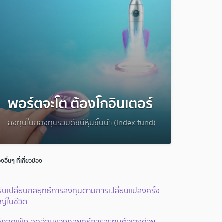
พอร์ตจะโต ต้องโกอินเตอร์
ลงทุนในกองทุนรวมดัชนีหุ้นชั้นนำ (Index fund)
่องอื่นๆ ที่เกี่ยวข้อง
ับเปลี่ยนกลยุทธ์การลงทุนตามการเปลี่ยนแปลงครั้ง
ญ่ในชีวิต
้จักจุดแข็ง-จุดอ่อนของกลยุทธ์การลงทุนตัวเองด้วย