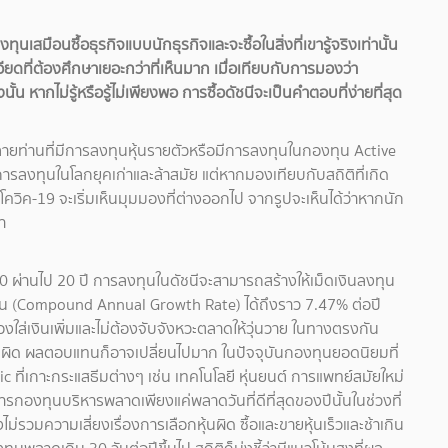
นเสมือนซื้อธุรกิจแบบนักธุรกิจและจะซื้อในสิ่งที่เขารู้จริงเท่านั้น
ียดที่ต้องศึกษาเยอะกว่าที่เห็นมาก เมื่อเทียบกับการมองว่า
งนั้น
หากไม่รู้หรือรู้ไม่เพียงพอ การซื้อดัชนีจะเป็นคำตอบที่ง่ายที่สุด
ลายท่านที่มีการลงทุนหุ้นรายตัวหรือมีการลงทุนในกองทุน Active
รลงทุนในโลกยุคเก่าและล้าสมัย แต่หากมองเทียบกับสถิติที่เกิด
ตโควิค-19 จะเริ่มเห็นมุมมองที่ต่างออกไป จากรูปจะเห็นได้ว่าหากนัก
า
0 ผ่านไป 20 ปี การลงทุนในดัชนีจะสามารถสร้างให้เม็ดเงินลงทุน
้น (Compound Annual Growth Rate) ได้ถึงราว 7.47% ต่อปี
ใส่เงินเพิ่มและไม่ต้องจับจังหวะตลาดให้วุ่นวาย ในทางตรงกัน
ผิด ผลตอบแทนก็อาจเปลี่ยนไปมาก ในปัจจุบันกองทุนยอดนิยมที่
ที่เกาะกระแสธีมต่างๆ เช่น เทคโนโลยี หุ่นยนต์ การแพทย์สมัยใหม่
รกองทุนบริหารพลาดเพียงแค่พลาดวันที่ดีที่สุดของปีนั้นในช่วงที่
ม่รวมความเสี่ยงเรื่องการเลือกหุ้นผิด ซื้อและขายหุ้นเร็วและช้าเกิน