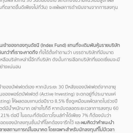
นพลาดเกิน 30 วันต่อปีขึ้นไป สถิติก็บ่งชี้ว่ามีแนวโน้มสูงที่ผล
ี่ตลาดขึ้นดีเพียงไม่กี่วัน) จะแพ้ผลการดำเนินงานจากการลงทุน
็นเจ้าของกองทุนดัชนี (Index Fund) แทนที่จะเดิมพันหุ้นรายบริษัท
นกว่าที่เราจะคาดถึง
ทั้งได้ตั้งคำถามว่า บรรดาบริษัทที่มีขนาด
ือบริษัทเหล่านี้อีกกี่บริษัท ดังนั้นการเลือกบริษัทที่ยอดเยี่ยมจะมี
ย่างแน่นอน
นำของบัฟเฟตต์เอง หากนับระยะ 30 ปีหลังของบัฟเฟตต์จากอายุ
ของพอร์ตบัฟเฟตต์ (Active Investing) จะตกอยู่ที่ประมาณแค่
sting) ให้ผลตอบแทนต่อปีราว 8.5% ซึ่งดูเหมือนแพ้ตลาดในช่วงปี
ต์มีน้ำหนักมาก อย่างไรก็ดี หากนับตลอดระยะเวลาการลงทุน 60
1% ต่อปี ในขณะที่ดัชนีดาวโจนส์ทำได้เพียง 7% ก็ต้องนับว่า
อดของนักลงทุนชั้นนำที่โลกต้องจารึกไว้ และ
ผมคิดว่าคำแนะนำ
นหลายสถานการณ์ในอนาคต โดยเฉพาะสำหรับนักลงทุนที่ไม่มีเวลา