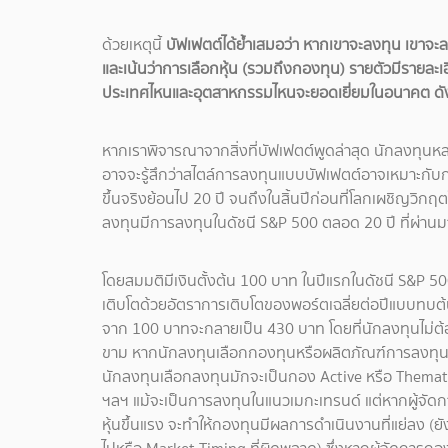
ด้วยเหตุนี้
บัฟเฟตต์ได้ย้ำเสมอว่า หากเขาจะลงทุน เขาจะลงทุ
และเน้นว่าการเลือกหุ้น (รวมถึงกองทุน) รายตัวมีรายละเอ
ประเทศไหนและอุตสาหกรรมไหนจะยอดเยี่ยมในอนาคต
ดั
หากเราพิจารณาจากสิ่งที่บัฟเฟตต์พูดล่าสุด นักลงทุนห
อาจจะรู้สึกว่าสไตล์การลงทุนแบบบัฟเฟตต์อาจเหมาะกับกา
ขึ้นจริงย้อนไป 20 ปี จนถึงในสิ้นปีก่อนที่โลกเผชิญวิกฤ
ลงทุนมีการลงทุนในดัชนี S&P 500 ตลอด 20 ปี ที่ผ่านม
โดยสมมติมีเงินตั้งต้น 100 บาท ในปีแรกในดัชนี S&P 50
เติบโตด้วยอัตราการเติบโตของพอร์ตเฉลี่ยต่อปีแบบทบต
จาก 100 บาทจะกลายเป็น 430 บาท โดยที่นักลงทุนไม่ต้อง
ขาม หากนักลงทุนเลือกกองทุนหรือผลิตภัณฑ์การลงทุน
นักลงทุนเลือกลงทุนมักจะเป็นกอง Active หรือ Thematic 
ฯลฯ แม้จะเป็นการลงทุนในแนวเมกะเทรนด์ แต่หากผู้จัดกา
หุ้นขึ้นแรง จะทำให้กองทุนมีผลการดำเนินงานที่แย่ลง (ยังไ