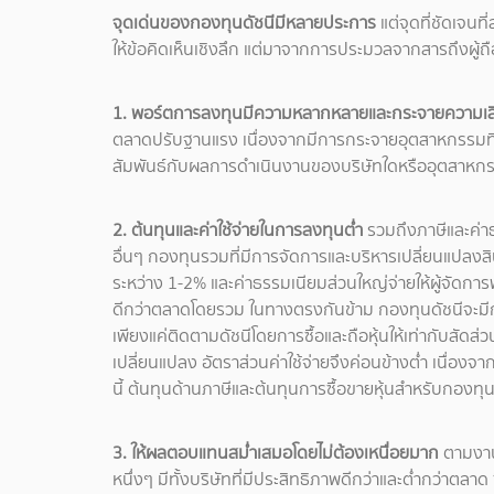
จุดเด่นของกองทุนดัชนีมีหลายประการ
แต่จุดที่ชัดเจนท
ให้ข้อคิดเห็นเชิงลึก แต่มาจากการประมวลจากสารถึงผู้ถือ
1. พอร์ตการลงทุนมีความหลากหลายและกระจายความเสี่
ตลาดปรับฐานแรง เนื่องจากมีการกระจายอุตสาหกรรมที่เ
สัมพันธ์กับผลการดำเนินงานของบริษัทใดหรืออุตสาหก
2. ต้นทุนและค่าใช้จ่ายในการลงทุนต่ำ
รวมถึงภาษีและค่า
อื่นๆ กองทุนรวมที่มีการจัดการและบริหารเปลี่ยนแปลงสินทร
ระหว่าง 1-2% และค่าธรรมเนียมส่วนใหญ่จ่ายให้ผู้จัดกา
ดีกว่าตลาดโดยรวม ในทางตรงกันข้าม กองทุนดัชนีจะมีกา
เพียงแค่ติดตามดัชนีโดยการซื้อและถือหุ้นให้เท่ากับสัดส
เปลี่ยนแปลง อัตราส่วนค่าใช้จ่ายจึงค่อนข้างต่ำ เนื่อ
นี้ ต้นทุนด้านภาษีและต้นทุนการซื้อขายหุ้นสำหรับกองทุน
3. ให้ผลตอบแทนสม่ำเสมอโดยไม่ต้องเหนื่อยมาก
ตามงานว
หนึ่งๆ มีทั้งบริษัทที่มีประสิทธิภาพดีกว่าและต่ำกว่าตลา