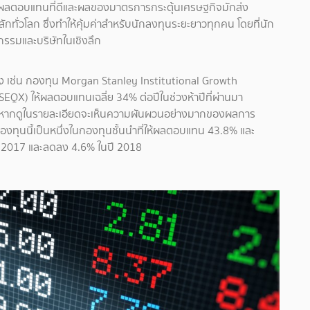
ักให้ผลตอบแทนที่ดีและผลของมาตรการกระตุ้นเศรษฐกิจมักส่ง
กทั่วโลก ซึ่งทำให้คุ้มค่าสำหรับนักลงทุนระยะยาวทุกคน โดยที่นัก
รรมและบริษัทในเชิงลึก
อง เช่น กองทุน Morgan Stanley Institutional Growth
MSEQX) ให้ผลตอบแทนเฉลี่ย 34% ต่อปีในช่วงห้าปีที่ผ่านมา
่หากดูในรายละเอียดจะเห็นความผันผวนอย่างมากของผลการ
ทุนนี้เป็นหนึ่งในกองทุนชั้นนำที่ให้ผลตอบแทน 43.8% และ
ปี 2017 และลดลง 4.6% ในปี 2018