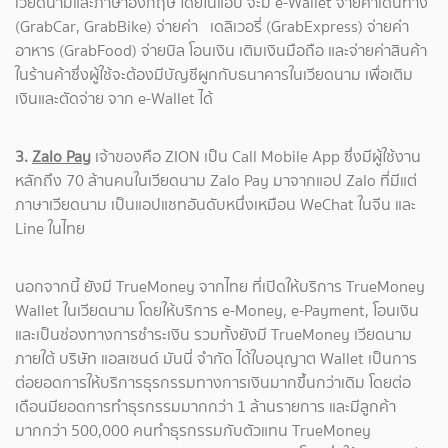
เวียดนามและภาษาอังกฤษ โดยในแอป จะมี e-Wallet จ่ายค่าเดินทาง
(GrabCar, GrabBike) จ่ายค่า เดลิเวอรี่ (GrabExpress) จ่ายค่า
อาหาร (GrabFood) จ่ายบิล โอนเงิน เติมเงินมือถือ และจ่ายค่าสินค้า
ในร้านค้าซึ่งผู้ใช้จะต้องมีบัญชีผูกกับธนาคารในเวียดนาม เพื่อเติม
เงินและตัดจ่าย จาก e-Wallet ได้
3.
Zalo Pay
เจ้าของคือ ZION เป็น Call Mobile App ซึ่งมีผู้ใช้งาน
หลักถึง 70 ล้านคนในเวียดนาม Zalo Pay มาจากแอป Zalo ที่มีแต่
ภาษาเวียดนาม เป็นแอปแชทอันดับหนึ่งเหมือน WeChat ในจีน และ
Line ในไทย
นอกจากนี้ ยังมี TrueMoney จากไทย ที่เปิดให้บริการ TrueMoney
Wallet ในเวียดนาม โดยให้บริการ e-Money, e-Payment, โอนเงิน
และเป็นช่องทางการชำระเงิน รวมทั้งยังมี TrueMoney เวียดนาม
ภายใต้ บริษัท แอสเซนด์ มันนี่ จำกัด ได้ใบอนุญาต Wallet เป็นการ
ต่อยอดการให้บริการธุรกรรมทางการเงินมากขึ้นกว่าเดิม โดยต่อ
เดือนมียอดการทำธุรกรรมมากกว่า 1 ล้านรายการ และมีลูกค้า
มากกว่า 500,000 คนทำธุรกรรมกับตัวแทน TrueMoney