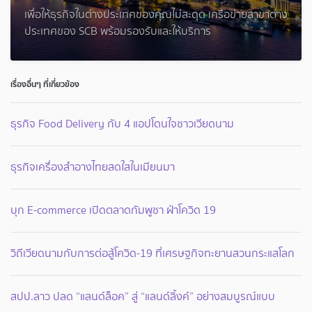
เพื่อให้ธุรกิจในต่างประเทศของคุณไม่สะดุด เครือข่ายสาขาต่าง
ประเทศของ SCB พร้อมรองรับและให้บริการ
เรื่องอื่นๆ ที่เกี่ยวข้อง
ธุรกิจ Food Delivery กับ 4 แอปโดนใจชาวเวียดนาม
ธุรกิจเครื่องสำอางไทยสดใสในเมียนมา
บุก E-commerce เปิดตลาดกัมพูชา ฝ่าโควิด 19
วิถีเวียดนามกับการต่อสู้โควิด-19 ที่เศรษฐกิจทะยานสวนกระแสโลก
สปป.ลาว ปลด “แลนด์ล็อค” สู่ “แลนด์ลิ้งค์” อย่างสมบูรณ์แบบ