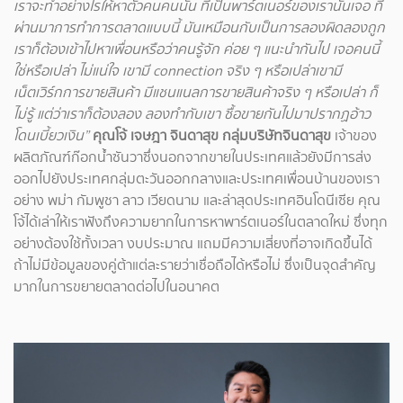
เราจะทำอย่างไรให้หาตัวคนคนนั้น ที่เป็นพาร์ตเนอร์ของเรานั้นเจอ ที่
ผ่านมาการทำการตลาดแบบนี้ มันเหมือนกับเป็นการลองผิดลองถูก
เราก็ต้องเข้าไปหาเพื่อนหรือว่าคนรู้จัก ค่อย ๆ แนะนำกันไป เจอคนนี้
ใช่หรือเปล่า ไม่แน่ใจ เขามี connection จริง ๆ หรือเปล่าเขามี
เน็ตเวิร์กการขายสินค้า มีแชนแนลการขายสินค้าจริง ๆ หรือเปล่า ก็
ไม่รู้ แต่ว่าเราก็ต้องลอง ลองทำกับเขา ซื้อขายกันไปมาปรากฏอ้าว
โดนเบี้ยวเงิน”
คุณโจ้ เจษฎา จินดาสุข กลุ่มบริษัทจินดาสุข
เจ้าของ
ผลิตภัณฑ์ก๊อกน้ำซันวาซึ่งนอกจากขายในประเทศแล้วยังมีการส่ง
ออกไปยังประเทศกลุ่มตะวันออกกลางและประเทศเพื่อนบ้านของเรา
อย่าง พม่า กัมพูชา ลาว เวียดนาม และล่าสุดประเทศอินโดนีเซีย คุณ
โจ้ได้เล่าให้เราฟังถึงความยากในการหาพาร์ตเนอร์ในตลาดใหม่ ซึ่งทุก
อย่างต้องใช้ทั้งเวลา งบประมาณ แถมมีความเสี่ยงที่อาจเกิดขึ้นได้
ถ้าไม่มีข้อมูลของคู่ต้าแต่ละรายว่าเชื่อถือได้หรือไม่ ซึ่งเป็นจุดสำคัญ
มากในการขยายตลาดต่อไปในอนาคต