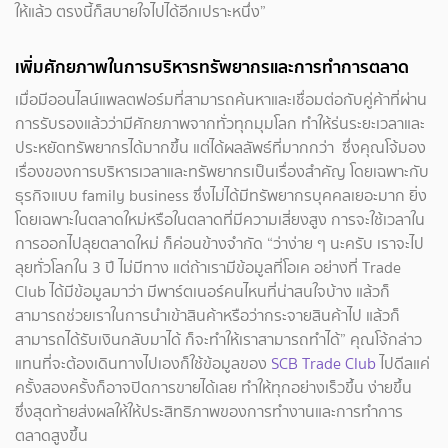
ให้แล้ว ตรงนี้ก็สบายใจไปได้อีกเปราะหนึ่ง”
เพิ่มศักยภาพในการบริหารทรัพยากรและการทำการตลาด
เมื่อมีออนไลน์แพลตฟอร์มที่สามารถค้นหาและเชื่อมต่อกับคู่ค้าที่ผ่าน
การรับรองแล้วว่ามีศักยภาพจากทั่วทุกมุมโลก ทำให้ร่นระยะเวลาและ
ประหยัดทรัพยากรได้มากขึ้น แต่ได้ผลลัพธ์ที่มากกว่า ซึ่งคุณโจ้มอง
เรื่องของการบริหารเวลาและทรัพยากรเป็นเรื่องสำคัญ โดยเฉพาะกับ
ธุรกิจแบบ family business ซึ่งไม่ได้มีทรัพยากรบุคคลเยอะมาก ยิ่ง
โดยเฉพาะในตลาดใหม่หรือในตลาดที่มีความเสี่ยงสูง การจะใช้เวลาใน
การออกไปลุยตลาดใหม่ ก็ค่อนข้างจำกัด “ว่าง่าย ๆ นะครับ เราจะไป
ลุยทั่วโลกใน 3 ปี ไม่มีทาง แต่ถ้าเรามีข้อมูลที่โอเค อย่างที่ Trade
Club ได้มีข้อมูลมาว่า มีพาร์ตเนอร์คนไหนที่น่าสนใจบ้าง แล้วก็
สามารถช่วยเราในการนำเข้าสินค้าหรือว่ากระจายสินค้าไป แล้วก็
สามารถได้รับเงินกลับมาได้ ก็จะทำให้เราสามารถทำได้” คุณโจ้กล่าว
แทนที่จะต้องเดินทางไปเองก็ใช้ข้อมูลของ
SCB Trade Club
ไปดีลแค่
ครั้งสองครั้งก็อาจปิดการขายได้เลย ทำให้ทุกอย่างเร็วขึ้น ง่ายขึ้น
ซึ่งสุดท้ายส่งผลให้ให้ประสิทธิภาพของการทำงานและการทำการ
ตลาดสูงขึ้น