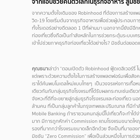
จากแอปช่วยคนตัวเล็กในธุรกิจอาหาร สู่มิชชั
จากความตั้งใจเดิมของ Robinhood ที่ต้องการสร้างแพ
วิด-19 โดยเริ่มต้นจากธุรกิจอาหารเพื่อช่วยผู้ประกอบการ
ทั้งไรเดอร์อย่างดีตลอด 1 ปีที่ผ่านมา นอกจากนี้ยังมีอี
ท่องเที่ยวซึ่งถือเป็นกำลังหลักในการช่วยกระตุ้นระบ
เข้าไปช่วยภาคธุรกิจท่องเที่ยวได้อย่างไร? มิชชั่นต่อยอดแ
คุณธนา
เล่าว่า “ตอนเปิดตัว Robinhood ฟู้ดเดลิเวอร์รี่ 
แต่เพราะด้วยความตั้งใจในการสร้างแพลตฟอร์มเพื่อสังค
เราได้ค้นพบโมเดลใหม่แบบไทยๆ เป็นวงจรแห่งการเกื้อหนุ
เดียวกันกับกลุ่มธุรกิจโรงแรมที่ได้รับผลกระทบเช่นเดียวกั
จังหวะที่ดีที่จะขยายสู่กลุ่มธุรกิจโรงแรมและท่องเที่ยว น
ล้านคน ที่เป็นกลุ่มลูกค้าในกรุงเทพและปริมณฑล ที่มีกำลังซ
Mobile Banking ถ้าเราชวนคนกลุ่มนี้ไปเที่ยวก็จะทำได้
มาก มีการถูกหักค่า Commission แถมโรงแรมขนาดใหญ่
รองที่มากกว่าโรงแรมขนาดเล็กอีกด้วย จึงเป็นที่มาของ
มิชชัน “Zero Commission” เพื่อเป็นส่วนหนึ่งในการช่วยธ