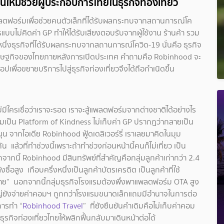
่นใหม่ช่วยผู้ประกอบการไทยในธุรกิจท่องเที่ยว
ลตฟอร์มเพื่อช่วยคนตัวเล็กที่ได้รับผลกระทบจากสถานการณ์โค
แบบไม่คิดค่า GP ทำให้ได้รับเสียงตอบรับจากผู้ใช้งาน ร้านค้า รวม
กหนึ่งธุรกิจที่ได้รับผลกระทบจากสถานการณ์โควิด-19 นั่นคือ ธุรกิจ
บเศรษฐกิจของไทยภายหลังการเปิดประเทศ คำถามคือ Robinhood จะ
อปเพื่อขยายบริการไปสู่ธุรกิจท่องเที่ยวจึงได้ถือกำเนิดขึ้น
ไม่มีใครเชื่อว่าเราจะรอด เราจะสู้แพลตฟอร์มจากต่างชาติได้อย่างไร
มเป็น Platform of Kindness ไม่เก็บค่า GP ปรากฎว่ากลายเป็น
น จากไอเดีย Robinhood ฟู้ดเดลิเวอร์รี่ เราเลยมาคิดในมุม
น แล้วที่ทำช่วงนี้เพราะถ้าทำช่วงก่อนหน้านี้คนก็ไม่เที่ยว เป็น
อกจากนี้ Robinhood มีสินทรัพย์ที่สำคัญคือกลุ่มลูกค้าเก่ากว่า 2.4
ื้อสูง เกือบครึ่งหนึ่งเป็นลูกค้าบัตรเครดิต เป็นลูกค้าที่ใช้
ง่าย” นอกจากนี้กลุ่มธุรกิจโรงแรมต้องพึ่งพาแพลตฟอร์ม OTA สูง
ยังจ่ายค่าคอมฯ ถูกกว่าโรงแรมขนาดเล็กแถมมีอำนาจในการต่อ
การทำ “
Robinhood Travel
” ที่ยังยืนยันคำเดิมคือไม่เก็บค่าคอม
ุรกิจท่องเที่ยวไทยให้พลิกฟื้นกลับมาเดินหน้าต่อได้