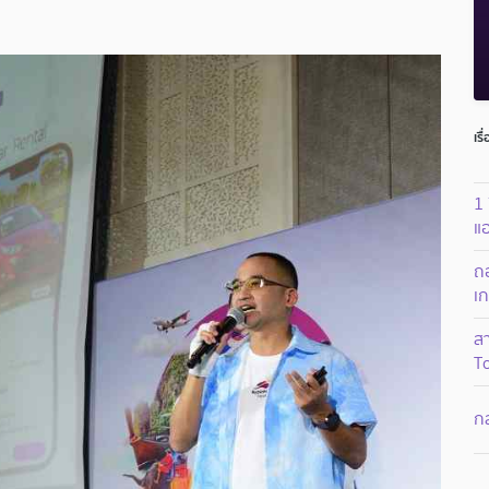
เรื
1 
แอ
ถ
เก
ส
T
กล