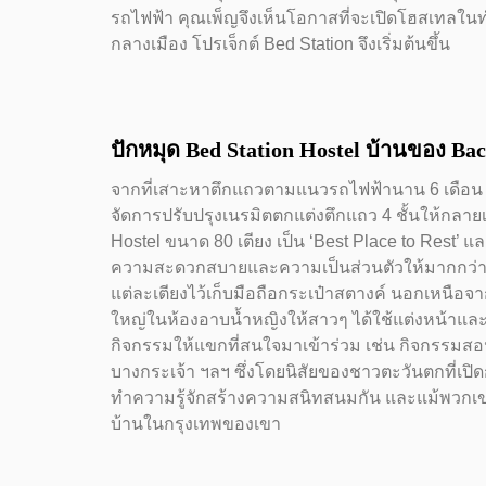
รถไฟฟ้า คุณเพ็ญจึงเห็นโอกาสที่จะเปิดโฮสเทลใน
กลางเมือง โปรเจ็กต์ Bed Station จึงเริ่มต้นขึ้น
ปักหมุด Bed Station Hostel บ้านของ Ba
จากที่เสาะหาตึกแถวตามแนวรถไฟฟ้านาน 6 เดือน ท
จัดการปรับปรุงเนรมิตตกแต่งตึกแถว 4 ชั้นให้กลา
Hostel ขนาด 80 เตียง เป็น ‘Best Place to Rest’ 
ความสะดวกสบายและความเป็นส่วนตัวให้มากกว่าโฮส
แต่ละเตียงไว้เก็บมือถือกระเป๋าสตางค์ นอกเหนือจ
ใหญ่ในห้องอาบน้ำหญิงให้สาวๆ ได้ใช้แต่งหน้าและพู
กิจกรรมให้แขกที่สนใจมาเข้าร่วม เช่น กิจกรรม
บางกระเจ้า ฯลฯ ซึ่งโดยนิสัยของชาวตะวันตกที่เปิดก
ทำความรู้จักสร้างความสนิทสนมกัน และแม้พวกเขาจะอ
บ้านในกรุงเทพของเขา