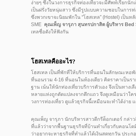
ง่ายๆ ซึ่งในวงการธุรกิจท่องเที่ยวจะมีศัพท์เรียกนั
เป็นฝรั่งวัยหนุ่มสาว ซึ่งมีรูปแบบความชอบในการท่องเ
ซึ่งพวกเขาจะนิยมพักใน “โฮสเทล” (Hostel) เป็นหล
SME
คุณเพ็ญ จารุภา สุนทรปกาสิต
ผู้บริหาร Bed
เทลชื่อดังให้ฟังกัน
โฮสเทลคืออะไร?
โฮสเทล เป็นที่พักที่ให้บริการที่นอนในลักษณะหอพ
ที่นอนรวม 4-16 ที่นอนในห้องเดียว คิดราคาเป็นรา
ฐาน เน้นให้นักท่องเที่ยวบริการตัวเอง จึงเป็นทา
หลายแห่งถูกดัดแปลงจากตึกแถว จึงดูเหมือนว่าใคร
วงการท่องเที่ยว ดูแล้วธุรกิจนี้เหมือนจะทำได้ง่าย แ
คุณเพ็ญ จารุภา นักบริหารสาวดีกรีด็อกเตอร์ กล่าวถ
ที่แล้วว่าจากพื้นฐานธุรกิจที่บ้านทำเกี่ยวกับคอนโดม
ว่าอยากจะหาธุรกิจที่ทำแล้วได้เงินสดทุกวัน ประก