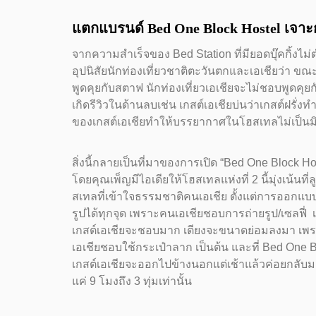
แตกแบรนด์ Bed One Block Hostel เจาะกลุ
จากความสำเร็จของ Bed Station ที่มียอดบุ๊คกิ้งไม
อุปนิสัยนักท่องเที่ยวชาติตะวันตกและเอเชียว่า ขณ
พูดคุยกับสตาฟ นักท่องเที่ยวเอเชียจะไม่ชอบพูดคุยกั
เกิดรีวิวในด้านลบเช่น เกสต์เอเชียบ่นว่าเกสต์ฝรั่งท
ของเกสต์เอเชียทำให้บรรยากาศในโฮสเทลไม่เป็นม
สิ่งนี้กลายเป็นที่มาของการเปิด “Bed One Block Ho
โดยคุณเพ็ญมีไอเดียให้โฮสเทลแห่งที่ 2 นี้มุ่งเน้นท
สเทลที่เข้าใจธรรมชาติคนเอเชีย ตั้งแต่การออกแ
รูปได้ทุกจุด เพราะคนเอเชียชอบการถ่ายรูป/เซลฟี่ เตี
เกสต์เอเชียจะชอบมาก เตียงจะขนาดย่อมลงมา เพราะ
เอเชียชอบใช้กระเป๋าลาก เป็นต้น และที่ Bed One 
เกสต์เอเชียจะออกไปข้างนอกแต่เช้าแล้วค่อยกลับมาตอ
แค่ 9 โมงถึง 3 ทุ่มเท่านั้น