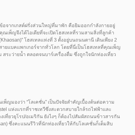
อจากเกสต์ฝรั่งส่วนใหญ่ที่มาพัก คือยิมออกกำลังกายอยู่
ณเพ็ญจึงได้ไอเดียที่จะเปิดโฮสเทลที่รวมสามสิ่งที่ลูกค้า
l (Khaosan)” โฮสเทลแห่งที่ 3 ตั้งอยู่บนถนนตานี เดินเพียง 2
สายแบคแพกเกอร์จากทั่วโลก โดยที่นี่เป็นโฮสเทลที่คุณเพ็ญ
ระว่ายน้ำ ตลอดจนบาร์เครื่องดื่ม ซึ่งถูกใจนักท่องเที่ยว
พ็ญมองว่า “โลเคชั่น” เป็นปัจจัยสำคัญเบื้องต้นต่อความ
ostel แห่งแรกที่ราชเทวีซึ่งสะดวกสบายใกล้รถไฟฟ้าและ
เที่ยวยุโรป/อเมริกัน ยังไงๆ ก็ต้องไปสัมผัสถนนข้าวสารกัน
n) ซึ่งคะแนนรีวิวที่นักท่องเที่ยวให้กับโลเคชั่นก็เต็มสิบ