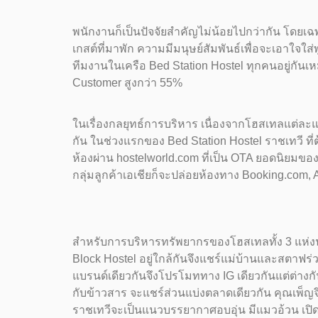
พนักงานก็เป็นปัจจัยสำคัญไม่น้อยไปกว่ากัน โดยเ
เกสต์ที่มาพัก ความมีมนุษย์สัมพันธ์เพื่อจะเอาใจใส่พ
ทีมงานในเครือ Bed Station Hostel ทุกคนอยู่กันเ
Customer สูงกว่า 55%
ในเรื่องกลยุทธ์การบริหาร เนื่องจากโฮสเทลแต่ละแห
กัน ในช่วงแรกของ Bed Station Hostel ราชเทวี ท
ห้องผ่าน hostelworld.com ที่เป็น OTA ยอดนิยมข
กลุ่มลูกค้าเอเชียก็จะปล่อยห้องทาง Booking.com, 
สำหรับการบริหารทรัพยากรของโฮสเทลทั้ง 3 แห่งนั
Block Hostel อยู่ใกล้กันจึงแชร์แม่บ้านและสตาฟร่
แบรนด์เดียวกันจึงโปรโมททาง IG เดียวกันแต่ต่างก
กับข้าวสาร จะแชร์ส่วนแบ่งตลาดเดียวกัน คุณเพ็ญจ
ราชเทวีจะเป็นแนวบรรยากาศอบอุ่น มีแมวอ้วน เปิดเพล