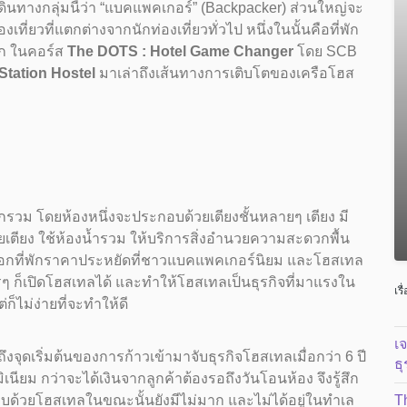
กเดินทางกลุ่มนี้ว่า “แบคแพคเกอร์” (Backpacker) ส่วนใหญ่จะ
ที่ยวที่แตกต่างจากนักท่องเที่ยวทั่วไป หนึ่งในนั้นคือที่พัก
ัก ในคอร์ส
The DOTS : Hotel Game Changer
โดย SCB
 Station Hostel
มาเล่าถึงเส้นทางการเติบโตของเครือโฮส
ักรวม โดยห้องหนึ่งจะประกอบด้วยเตียงชั้นหลายๆ เตียง มี
ยเตียง ใช้ห้องน้ำรวม ให้บริการสิ่งอำนวยความสะดวกพื้น
งเลือกที่พักราคาประหยัดที่ชาวแบคแพคเกอร์นิยม และโฮสเทล
ๆ ก็เปิดโฮสเทลได้ และทำให้โฮสเทลเป็นธุรกิจที่มาแรงใน
เรื
ต่ก็ไม่ง่ายที่จะทำให้ดี
เ
ึงจุดเริ่มต้นของการก้าวเข้ามาจับธุรกิจโฮสเทลเมื่อกว่า 6 ปี
ธ
ิเนียม กว่าจะได้เงินจากลูกค้าต้องรอถึงวันโอนห้อง จึงรู้สึก
อบด้วยโฮสเทลในขณะนั้นยังมีไม่มาก และไม่ได้อยู่ในทำเล
T