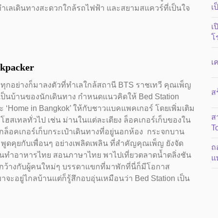
เป
ทำเลเดินทางสะดวกใกล้รถไฟฟ้า และสยามสแควร์ที่เป็นใจ
เป
โ
เค
ckpacker
ุกอย่างก็มาลงตัวที่ทำเลใกล้สถานี BTS ราชเทวี คุณเพ็ญ
ส
ยเป็นบ้านของนักเดินทาง กำหนดแนวคิดให้ Bed Station
และ ‘Home in Bangkok’ ให้กับชาวแบคแพคเกอร์ โดยเพิ่มเติม
ส
เทลทั่วไป เช่น ม่านในแต่ละเตียง ล็อคเกอร์เก็บของใน
T
ากล็อคเกอร์เก็บกระเป๋าเดินทางที่อยู่นอกห้อง กระจกบาน
ดคุยกับเพื่อนๆ อย่างเพลิดเพลิน ที่สำคัญคุณเพ็ญ ยังจัด
ถ
สอนทำอาหารไทย สอนภาษาไทย พาไปเที่ยวตลาดน้ำตลิ่งชัน
แ
ว้างกับผู้คนใหม่ๆ บรรดาแขกที่มาพักที่นี่ก็มีโอกาส
ยู่ไกลบ้านแต่ก็รู้สึกอบอุ่นเหมือนว่า Bed Station เป็น