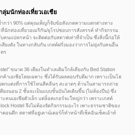
่มนักท่องเที่ยวเอเชีย
่ต่ำกว่า 90% แต่คุณเพ็ญก็จับข้อสังเกตความแตกต่างทาง
ะที่นักท่องเที่ยวอเมริกัน/ยุโรปชอบการสังสรรค์ ทำกิจกรรม
บคนแปลกหน้า จะติดต่อกับสตาฟเท่าที่จำเป็น ซึ่งสิ่งนี้ก่อให้
ำเสียงดัง ในทางกลับกัน เกสต์ฝรั่งมองว่าการไม่ยุ่งกับคนอื่น
ิตร
stel” ขนาด 36 เตียงในทำเลเดิมใกล้เคียงกับ Bed Station
ี่ลูกค้าเอเชียโดยเฉพาะ ซึ่งได้รับผลตอบรับดีมาก เพราะเป็นโฮ
บบตกแต่งที่การใช้โทนสีคลีนๆ สะอาดๆ ด้านในสามารถถ่าย
ยงนอน 2 ชั้นจะเป็นแบบขั้นบันไดเดินขึ้น (ไม่ต้องปีน) ซึ่ง
คนเอเชียตัวเล็ก แต่ล็อคเกอร์จะใหญ่กว่า เพราะเกสต์
Block Hostel จึงไม่ต้องจัดกิจกรรมอะไร เพาะธรรมชาติของ
นดึก สตาฟที่อยู่เคาน์เตอร์ก็ทำหน้าที่เช็คอินเช็คเอ้าท์