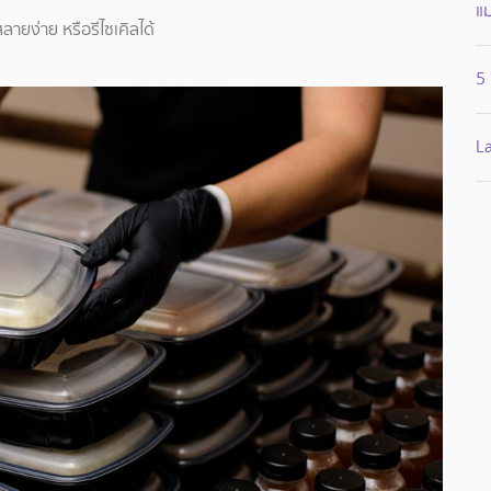
แ
ลายง่าย หรือรีไซเคิลได้
5 
La