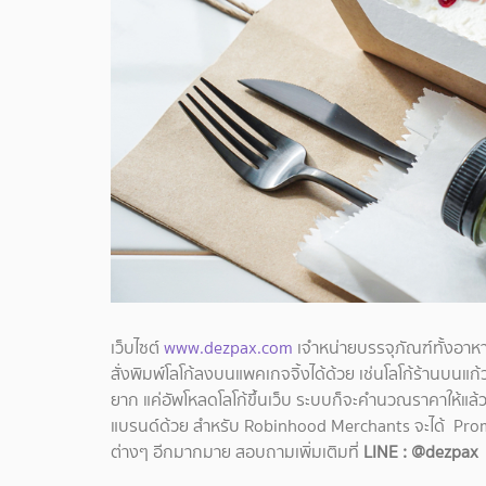
เว็บไซต์
www.dezpax.com
เจำหน่ายบรรจุภัณฑ์ทั้งอาห
สั่งพิมพ์โลโก้ลงบนแพคเกจจิ้งได้ด้วย เช่นโลโก้ร้านบนแก
ยาก แค่อัพโหลดโลโก้ขึ้นเว็บ ระบบก็จะคำนวณราคาให้แล้วกด
แบรนด์ด้วย สำหรับ Robinhood Merchants จะได้ Prom
ต่างๆ อีกมากมาย สอบถามเพิ่มเติมที่
LINE : @dezpax