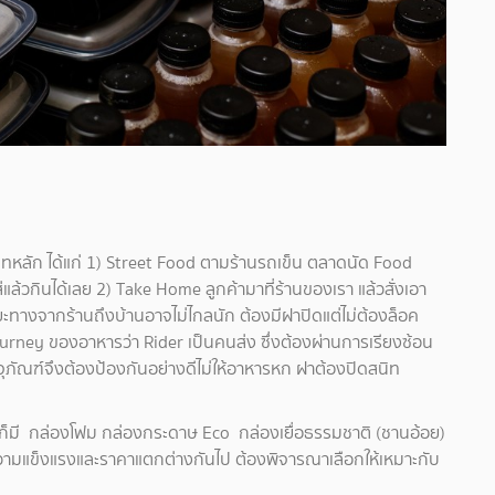
ภทหลัก ได้แก่ 1) Street Food ตามร้านรถเข็น ตลาดนัด Food
ส่แล้วกินได้เลย 2) Take Home ลูกค้ามาที่ร้านของเรา แล้วสั่งเอา
ะทางจากร้านถึงบ้านอาจไม่ไกลนัก ต้องมีฝาปิดแต่ไม่ต้องล็อค
urney ของอาหารว่า Rider เป็นคนส่ง ซึ่งต้องผ่านการเรียงซ้อน
ภัณฑ์จึงต้องป้องกันอย่างดีไม่ให้อาหารหก ฝาต้องปิดสนิท
่วไปก็มี กล่องโฟม กล่องกระดาษ Eco กล่องเยื่อธรรมชาติ (ชานอ้อย)
วามแข็งแรงและราคาแตกต่างกันไป ต้องพิจารณาเลือกให้เหมาะกับ