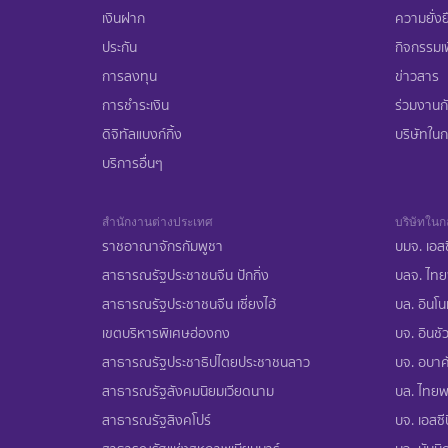
เงินฝาก
ความยั่งย
ประกัน
กิจกรรมเพ
การลงทุน
ข่าวสาร
การชำระเงิน
ร่วมงานก
ดิจิทัลแบงก์กิ้ง
บริษัทในกล
บริการอื่นๆ
สำนักงานต่างประเทศ
บริษัทในกล
ราชอาณาจักรกัมพูชา
บมจ. เอสซ
สาธารณรัฐประชาชนจีน ปักกิ่ง
บลจ. ไทย
สาธารณรัฐประชาชนจีน เซี่ยงไฮ้
บล. อินโน
เขตบริหารพิเศษฮ่องกง
บจ. อินชัว
สาธารณรัฐประชาธิปไตยประชาชนลาว
บจ. อบาคั
สาธารณรัฐสังคมนิยมเวียดนาม
บล. ไทยพา
สาธารณรัฐสิงคโปร์
บจ. เอสซีบ