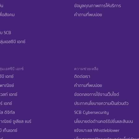
ืน
ข้อมูลคุณภาพการให้บริการ
ื่อสังคม
คำถามที่พบบ่อย
ับ SCB
ุ่มเอสซีบี เอกซ์
ุ่มเอสซีบี เอกซ์
ความช่วยเหลือ
ีบี เอกซ์
ติดต่อเรา
พาณิชย์
คำถามที่พบบ่อย
เวสท์ เอกซ์
ข้อตกลงการใช้งานเว็บไซต์
ร์ เอกซ์
ประกาศนโยบายความเป็นส่วนตัว
ส ดิจิทัล
SCB Cybersecurity
ณิชย์ จูเลียส แบร์
นโยบายต่อต้านคอร์รัปชั่นและสินบน
ี เท็นเอกซ์
แจ้งเบาะแส Whistleblower