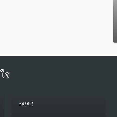
นใจ
ทิปส์น่ารู้