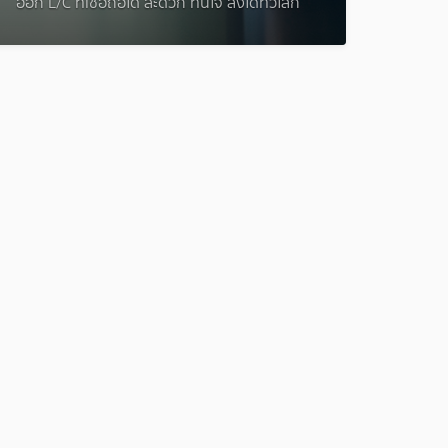
ออก L/C ที่เชื่อถือได้ สะดวก ทันใจ ส่งได้ทั่วโลก