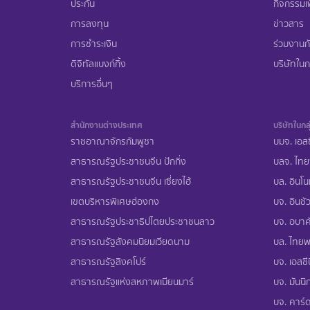
ประกัน
กิจกรรมเพ
การลงทุน
ข่าวสาร
การชำระเงิน
ร่วมงานก
ดิจิทัลแบงก์กิ้ง
บริษัทในกล
บริการอื่นๆ
สำนักงานต่างประเทศ
บริษัทในกลุ
ราชอาณาจักรกัมพูชา
บมจ. เอสซ
สาธารณรัฐประชาชนจีน ปักกิ่ง
บลจ. ไทย
สาธารณรัฐประชาชนจีน เซี่ยงไฮ้
บล. อินโน
เขตบริหารพิเศษฮ่องกง
บจ. อินชัว
สาธารณรัฐประชาธิปไตยประชาชนลาว
บจ. อบาคั
สาธารณรัฐสังคมนิยมเวียดนาม
บล. ไทยพา
สาธารณรัฐสิงคโปร์
บจ. เอสซีบ
สาธารณรัฐแห่งสหภาพเมียนมาร์
บจ. มันนิก
บจ. คาร์ด