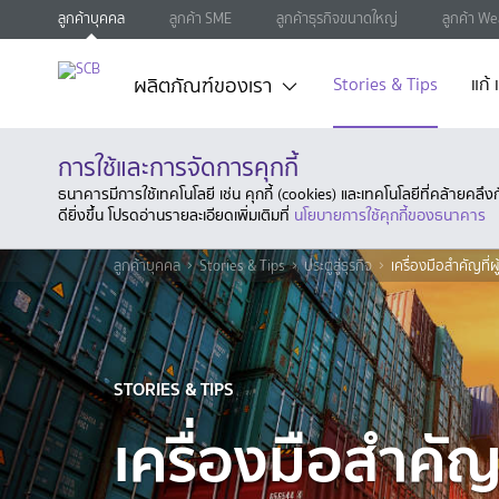
ลูกค้าบุคคล
ลูกค้า SME
ลูกค้าธุรกิจขนาดใหญ่
ลูกค้า We
ผลิตภัณฑ์ของเรา
Stories & Tips
แก้
การใช้และการจัดการคุกกี้
ธนาคารมีการใช้เทคโนโลยี เช่น คุกกี้ (cookies) และเทคโนโลยีที่คล้ายคล
ดียิ่งขึ้น โปรดอ่านรายละเอียดเพิ่มเติมที่
นโยบายการใช้คุกกี้ของธนาคาร
ลูกค้าบุคคล
Stories & Tips
ประตูสู่ธุรกิจ
เครื่องมือสำคัญที่ผ
STORIES & TIPS
เครื่องมือสำคัญท