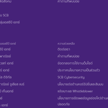
ื่อสังคม
คำถามที่พบบ่อย
ับ SCB
ุ่มเอสซีบี เอกซ์
่มเอสซีบี เอกซ์
ความช่วยเหลือ
ีบี เอกซ์
ติดต่อเรา
พาณิชย์
คำถามที่พบบ่อย
เวสท์ เอกซ์
ข้อตกลงการใช้งานเว็บไซต์
ร์ เอกซ์
ประกาศนโยบายความเป็นส่วนตัว
ส ดิจิทัล
SCB Cybersecurity
ณิชย์ จูเลียส แบร์
นโยบายต่อต้านคอร์รัปชั่นและสินบน
ี เท็นเอกซ์
แจ้งเบาะแส Whistleblower
ซ์
นโยบายการเปิดเผยข้อมูลช่องโหว่ด้า
ปลอดภัย
 เอกซ์