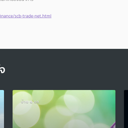
inance/scb-trade-net.html
ใจ
บ้าน & รถ