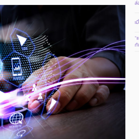
ส่
เม
“แ
ก