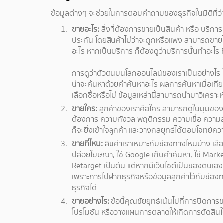
ข้อมูลต่างๆ จะช่วยในการตอบคำถามของธุรกิจในมิติที่ว
ขายอะไร:
สิ่งที่ต้องการขายเป็นสินค้า หรือ บริการ
ประกัน โดยสินค้าไม่ว่าจะถูกหรือแพง สามารถขายได้
อะไร หากเป็นบริการ ก็ต้องดูว่าบริการนั้นทำอะไร ท
การดูว่าตัวตนบนโลกออนไลน์ของเราเป็นอย่างไร ให
น่าจะค้นหาด้วยคำค้นหาอะไร ผลการค้นหาเมื่อเทียบก
เลือกซื้อหรือไม่ ข้อมูลเหล่านี้สามารถนำมาวิเคราะห
ขายใคร:
ลูกค้าของเราคือใคร สามารถดูในมุมของ
ต้องการ ความกังวล พฤติกรรม ความเชื่อ ความสนใจ
ก็จะยิ่งเข้าใจลูกค้า และวางกลยุทธ์ได้ตอบโจทย์
ขายที่ไหน:
สินค้าเราเหมาะกับช่องทางไหนบ้าง เลือ
ปล่อยโฆษณา, ใช้ Google เก็บคำค้นหา, ใช้ Marke
Retarget เป็นต้น แต่หากมีเว็บไซต์เป็นของตนเอ
เพราะการไปฝากธุรกิจหรือข้อมูลลูกค้าไว้กับช่อง
ธุรกิจได้
ขายอย่างไร:
ข้อนี้คุณชัยยุทธ์เน้นไปที่การปิดกา
โปรโมชัน หรือวางแผนการตลาดให้เกิดการตัดสินใจซื้