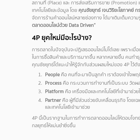
สถานที่ (Place) และ การส่งเสริมการขาย (Promotion) แต่ป
เทคโนโลยีและข้อมูล โดย
คุณชัยยุทธ์ เจนวิริยะโสภาคย์ กร
จัดการร้านค้าออนไลน์หลายช่องทาง ได้มาเติมเต็มความร
ตลาดออนไลน์ด้วย Data Driven”
4P ยุคใหม่มีอะไรบ้าง?
การตลาดในปัจจุบันจะปฏิเสธออนไลน์ไม่ได้เลย เพราะเมื่อเท
ในการซื้อสินค้าและบริการมากขึ้น หลากหลายขึ้น คนทำธุ
คุณชัยยุทธ์ได้แนะนำให้รู้จักกับส่วนผสมใหม่ของ 4P ไว้ดังน
People
คือ คนที่จะมาเป็นลูกค้า เราต้องเข้าใจพ
Process
คือ กระบวนการทำงานที่เป็นระบบ วัดผลไ
Platform
คือ เครื่องมือและเทคโนโลยีที่เข้ามาช่ว
Partner
คือ ผู้ที่มีส่วนช่วยขับเคลื่อนธุรกิจ โด
และเทคโนโลยีเข้ามาช่วย
4P นี้เป็นรากฐานในการทำการตลาดออนไลน์ให้ตอบโจทย์ลูก
กลยุทธ์ให้แม่นยำยิ่งขึ้น