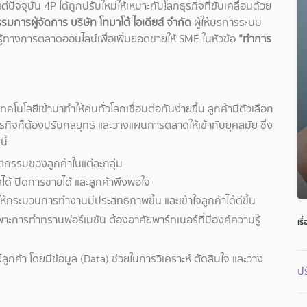
ัจจุบัน 4P ได้ถูกปรับใหม่ให้เหมาะกับโลกธุรกิจที่ขับเคลื่อนด้วย
รมการผู้จัดการ บริษัท โทมาโต้ ไอเดียส์ จำกัด
ผู้ให้บริการระบบ
ู้ทางการตลาดออนไลน์เพื่อเพิ่มยอดขายให้ SME ในหัวข้อ
“ทำการ
คโนโลยีเข้ามาทำให้คนทั่วโลกเชื่อมต่อกันง่ายขึ้น ลูกค้ามีตัวเลือก
รกิจก็ต้องปรับกลยุทธ์ และวางแผนการตลาดให้เข้ากับยุคสมัย ซึ่ง
ี้
ฤติกรรมของลูกค้าในแต่ละกลุ่ม
ด้ ปิดการขายได้ และลูกค้าพึงพอใจ
ยให้กระบวนการทำงานมีประสิทธิภาพขึ้น และเข้าใจลูกค้าได้ดีขึ้น
ยเฉพาะการทำทรานฟอร์เมชัน ต้องอาศัยพาร์ทเนอร์ที่มีองค์ความรู้
เรื
ค้า โดยมีข้อมูล (Data) ช่วยในการวิเคราะห์ ตัดสินใจ และวาง
ป