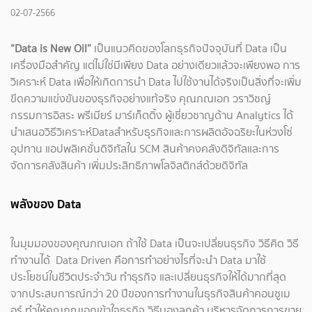
02-07-2566
“Data is New Oil”
เป็นแนวคิดของโลกธุรกิจปัจจุบันที่ Data เป็น
เครื่องมือสำคัญ แต่ไม่ใช่มีเพียง Data อย่างเดียวแล้วจะเพียงพอ การ
วิเคราะห์ Data เพื่อให้เกิดการนำ Data ไปใช้งานได้จริงเป็นสิ่งที่จะเพิ่ม
ขีดความแข่งขันของธุรกิจอย่างแท้จริง คุณภณเอก วราวิชญ์
กรรมการอิสระ พรีเมียร์ มาร์เก็ตติ้ง ผู้เชี่ยวชาญด้าน Analytics ได้
นำเสนอวิธีวิเคราะห์Dataสำหรับธุรกิจและการผลิตอัจฉริยะในห่วงโซ่
อุปทาน แอปพลิเคชั่นดิจิทัลใน SCM สินค้าคงคลังดิจิทัลและการ
จัดการคลังสินค้า เพิ่มประสิทธิภาพโลจิสติกส์ด้วยดิจิทัล
พลังของ Data
ในมุมมองของคุณภณเอก ถ้าใช้ Data เป็นจะเปลี่ยนธุรกิจ วิธีคิด วิธี
ทำงานได้ Data Driven คือการทำอย่างไรที่จะนำ Data มาใช้
ประโยชน์ในชีวิตประจำวัน ทำธุรกิจ และเปลี่ยนธุรกิจให้ได้มากที่สุด
จากประสบการณ์กว่า 20 ปีของการทำงานในธุรกิจสินค้าคอนซูเม
อร์ ทำให้คุณภณเอกเข้าใจธุรกิจ วิธีมองลูกค้า บริหารจัดการการขาย