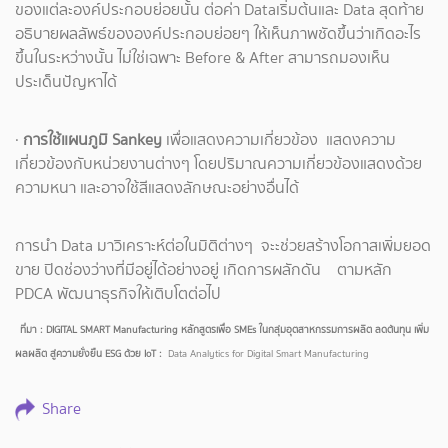
ของแต่ละองค์ประกอบย่อยนั้น ต่อค่า Dataเริ่มต้นและ Data สุดท้าย
อธิบายผลลัพธ์ขององค์ประกอบย่อยๆ ให้เห็นภาพชัดขึ้นว่าเกิดอะไร
ขึ้นในระหว่างนั้น ไม่ใช่เฉพาะ Before & After สามารถมองเห็น
ประเด็นปัญหาได้
·
การใช้แผนภูมิ Sankey
เพื่อแสดงความเกี่ยวข้อง แสดงความ
เกี่ยวข้องกับหน่วยงานต่างๆ โดยปริมาณความเกี่ยวข้องแสดงด้วย
ความหนา และอาจใช้สีแสดงลักษณะอย่างอื่นได้
การนำ Data มาวิเคราะห์ต่อในมิติต่างๆ จะะช่วยสร้างโอกาสเพิ่มยอด
ขาย ปิดช่องว่างที่มีอยู่ได้อย่างอยู่ เกิดการผลักดัน ตามหลัก
PDCA พัฒนาธุรกิจให้เติบโตต่อไป
ที่มา : DIGITAL SMART Manufacturing หลักสูตรเพื่อ SMEs ในกลุ่มอุตสาหกรรมการผลิต ลดต้นทุน เพิ่ม
ผลผลิต สู่ความยั่งยืน ESG ด้วย IoT :
Data Analytics for Digital Smart Manufacturing
Share