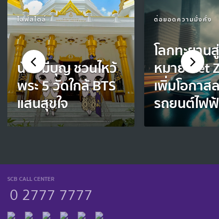
ไลฟ์สไตล์
ต่อยอดความมั่งคั่ง
โลกทะยานสู่
น้องมีบุญ ชวนไหว้
หมาย Net 
พระ 5 วัดใกล้ BTS
เพิ่มโอกาส
แสนสุขใจ
รถยนต์ไฟฟ
SCB CALL CENTER
0 2777 7777