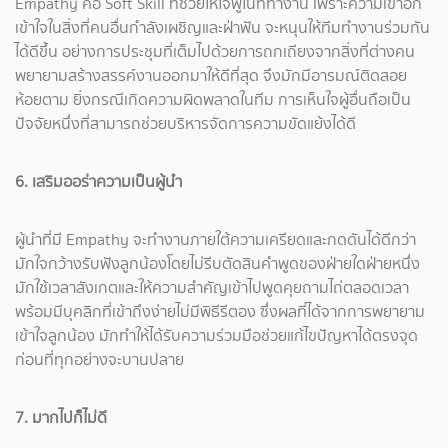
Empathy คือ Soft Skill ที่ช่วยให้ใจฟูในที่ทำงาน เพราะความเข้าอก
เข้าใจในสิ่งที่คนอื่นกำลังเผชิญและฝ่าฟัน จะหนุนให้ทีมทำงานร่วมกัน
ได้ดีขึ้น อย่างการประชุมที่เต็มไปด้วยการถกเถียงจากสิ่งที่ต่างคน
พยายามสร้างสรรค์งานออกมาให้ดีที่สุด จึงมักมีอารมณ์ติดสอย
ห้อยตาม ยิ่งกรณีเกิดความผิดพลาดในทีม การเห็นใจผู้อื่นถือเป็น
ปัจจัยหนึ่งที่สามารถช่วยบริหารจัดการความขัดแย้งได้ดี
6. เสริมออร่าความเป็นผู้นำ
ผู้นำที่มี Empathy จะทำงานภายใต้ความเครียดและกดดันได้ดีกว่า
มักใจกว้างรับฟังลูกน้องโดยไม่รีบตัดสินคำพูดของฝ่ายใดฝ่ายหนึ่ง
มักใช้เวลาสังเกตและให้ความสำคัญเข้าไปพูดคุยถามไถ่ตลอดเวลา
พร้อมมีบุคลิกที่เข้าถึงง่ายไม่มีพิธีรีตอง ซึ่งผลที่ได้จากการพยายาม
เข้าใจลูกน้อง มักทำให้ได้รับความร่วมมือช่วยแก้ไขปัญหาได้ตรงจุด
ก่อนที่ทุกอย่างจะบานปลาย
7. มากไปก็ไม่ดี