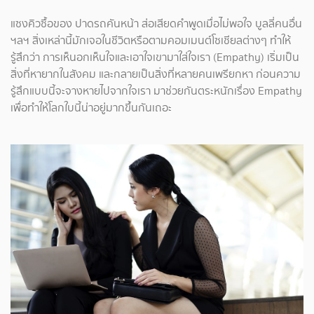
แซงคิวซื้อของ ปาดรถคันหน้า ส่อเสียดคำพูดเมื่อไม่พอใจ บูลลี่คนอื่น
ฯลฯ สิ่งเหล่านี้มักเจอในชีวิตหรือตามคอมเมนต์โซเชียลต่างๆ ทำให้
รู้สึกว่า การเห็นอกเห็นใจและเอาใจเขามาใส่ใจเรา (Empathy) เริ่มเป็น
สิ่งที่หายากในสังคม และกลายเป็นสิ่งที่หลายคนเพรียกหา ก่อนความ
รู้สึกแบบนี้จะจางหายไปจากใจเรา มาช่วยกันตระหนักเรื่อง Empathy
เพื่อทำให้โลกใบนี้น่าอยู่มากขึ้นกันเถอะ