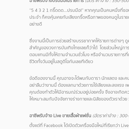
อาชีพรับจ้างปรบมือในรายการ
(อัตราค่าจ้าง : 350-50
“5 4 3 2 1 กรี๊ดดด...ปรบมือ!” หากคุณเป็นคนหนึ่งที่
ประจำ ก็คงคุ้นเคยกับเสียงกรี๊ดหรือภาพของคนดูในรายการ
อย่างดี
ซึ่งงานนี้เป็นการช่วยสร้างบรรยากาศให้รายการต่างๆ ดูค
สำคัญของวงการบันเทิงไทยเลยก็ว่าได้ โดยส่วนใหญ่การจั
ตอบแทนมีทั้งให้ตามจำนวนชั่วโมง หรือจำนวนรายการที่ต้อ
ชีวิตทั้งวันอยู่ในสตูดิโอกันเลยทีเดียว
ข้อดีของงานนี้ คุณอาจจะได้พบกับดารา นักแสดง และคนด
อย่าลืมว่างานนี้ ต้องแลกมาด้วยการใช้เสียงและลงแรง เพร
คุณต้องทำตัวให้มีอารมณ์ร่วมอยู่บ่อยครั้ง จึงอาจเกิดค
ให้เหมาะสมกับปัจจัยทางร่างกายและนิสัยของตัวเราด้วย 
อาชีพรับจ้าง Live ขายเสื้อผ้าแฟชั่น
(อัตราค่าจ้าง : 30
ตั้งแต่ที่ Facebook ได้เปิดตัวเครื่องมือใหม่ที่เรียกว่า L