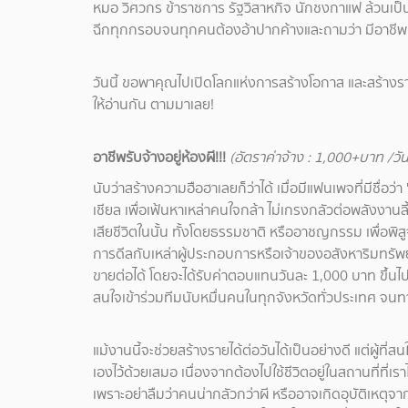
หมอ วิศวกร ข้าราชการ รัฐวิสาหกิจ นักชงกาแฟ ล้วนเป็นอาชี
ฉีกทุกกรอบจนทุกคนต้องอ้าปากค้างและถามว่า มีอาชีพแบ
วันนี้ ขอพาคุณไปเปิดโลกแห่งการสร้างโอกาส และสร้างรายไ
ให้อ่านกัน ตามมาเลย!
อาชีพรับจ้างอยู่ห้องผี!!!
(อัตราค่าจ้าง : 1,000+บาท /วั
นับว่าสร้างความฮือฮาเลยก็ว่าได้ เมื่อมีแฟนเพจที่มีชื่อ
เชียล เพื่อเฟ้นหาเหล่าคนใจกล้า ไม่เกรงกลัวต่อพลังงานลี้
เสียชีวิตในนั้น ทั้งโดยธรรมชาติ หรืออาชญกรรม เพื่อพิสูจน
การดีลกับเหล่าผู้ประกอบการหรือเจ้าของอสังหาริมทรัพย์ที
ขายต่อได้ โดยจะได้รับค่าตอบแทนวันละ 1,000 บาท ขึ้นไป แต่มี
สนใจเข้าร่วมทีมนับหมื่นคนในทุกจังหวัดทั่วประเทศ จน
แม้งานนี้จะช่วยสร้างรายได้ต่อวันได้เป็นอย่างดี แต่ผู้ท
เองไว้ด้วยเสมอ เนื่องจากต้องไปใช้ชีวิตอยู่ในสถานที่ที่เรา
เพราะอย่าลืมว่าคนน่ากลัวกว่าผี หรืออาจเกิดอุบัติเหตุจา