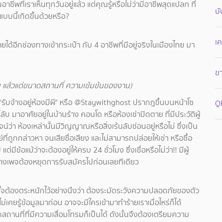
พที่เราเห็นทุกวันอยู่แล้ว แต่คุณรู้หรือไม่ว่ามีอาชีพสุดแปลก ที่
บั
บนี้เกิดขึ้นด้วยหรือ?
เค
ด้อีกช่องทางเข้ากระเป๋า กับ 4 อาชีพที่มีอยู่จริงในเมืองไทย มา
ขา
น แล้วแต่ขนาดสถานที่ ความเข้มข้นของงาน)
ว่า "รับจ้างอยู่ห้องมีผี" หรือ @Staywithghost ปรากฎขึ้นบนหน้าโซ
Q
ลับ มาอาศัยอยู่ในบ้านร้าง คอนโด หรือห้องเช่าปิดตาย ที่มีประวัติผู้
์ว่า ห้องเหล่านั้นมีวิญญาณหรือสิ่งเร้นลับซ่อนอยู่หรือไม่ ซึ่งเป็น
่ถูกกล่าวหา จนเสียชื่อเสียง และไม่สามารถปล่อยให้เช่า หรือซื้อ
ข้อแม้ว่าจะต้องอยู่ให้ครบ 24 ชั่วโมง ซึ่งเชื่อหรือไม่ว่า!! มีผู้
ทางเพจต้องหยุดการรับสมัครไปก่อนเลยทีเดียว
ี่สนใจต้องตระหนักไว้อย่างนึงว่า ต้องระมัดระวังความปลอดภัยของตัว
ไม่เคยรู้ข้อมูลมาก่อน อาจจะมีใครเข้ามาทำร้ายเราเมื่อไหร่ก็ได้
กสถานที่ที่มีความเสื่อมโทรมก็เป็นได้ ดังนั้นจึงต้องเตรียมความ