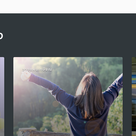
จ
วางแผนเกษียณ