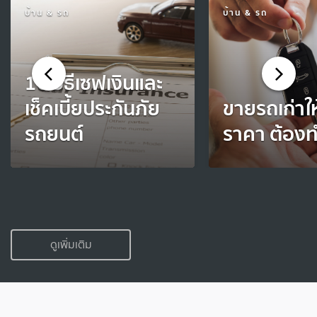
บ้าน & รถ
บ้าน & รถ
10 วิธีเซฟเงินและ
เช็คเบี้ยประกันภัย
ขายรถเก่าให
รถยนต์
ราคา ต้องท
ดูเพิ่มเติม