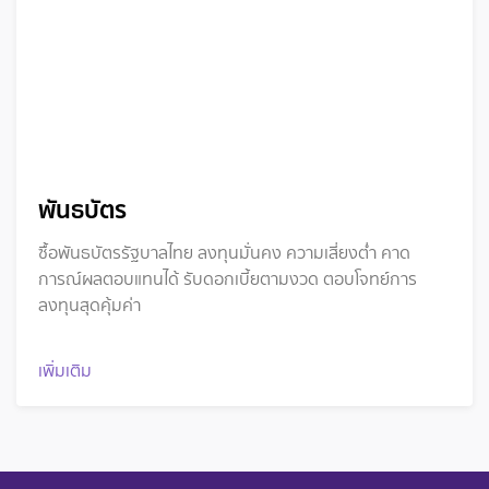
พันธบัตร
ซื้อพันธบัตรรัฐบาลไทย ลงทุนมั่นคง ความเสี่ยงต่ำ คาด
การณ์ผลตอบแทนได้ รับดอกเบี้ยตามงวด ตอบโจทย์การ
ลงทุนสุดคุ้มค่า
เพิ่มเติม