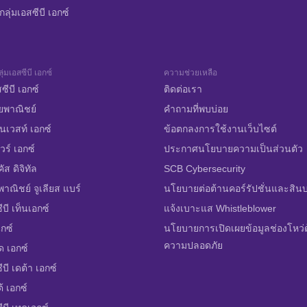
ลุ่มเอสซีบี เอกซ์
ุ่มเอสซีบี เอกซ์
ความช่วยเหลือ
ซีบี เอกซ์
ติดต่อเรา
ยพาณิชย์
คำถามที่พบบ่อย
นเวสท์ เอกซ์
ข้อตกลงการใช้งานเว็บไซต์
วร์ เอกซ์
ประกาศนโยบายความเป็นส่วนตัว
ส ดิจิทัล
SCB Cybersecurity
าณิชย์ จูเลียส แบร์
นโยบายต่อต้านคอร์รัปชั่นและสิน
ีบี เท็นเอกซ์
แจ้งเบาะแส Whistleblower
ิกซ์
นโยบายการเปิดเผยข้อมูลช่องโหว่
ความปลอดภัย
ด เอกซ์
บี เดต้า เอกซ์
้ เอกซ์