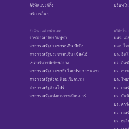
ดิจิทัลแบงก์กิ้ง
บริษัทในก
บริการอื่นๆ
สำนักงานต่างประเทศ
บริษัทในกล
ราชอาณาจักรกัมพูชา
บมจ. เอส
สาธารณรัฐประชาชนจีน ปักกิ่ง
บลจ. ไท
สาธารณรัฐประชาชนจีน เซี่ยงไฮ้
บล. อินโ
เขตบริหารพิเศษฮ่องกง
บจ. อินชั
สาธารณรัฐประชาธิปไตยประชาชนลาว
บจ. อบาคั
สาธารณรัฐสังคมนิยมเวียดนาม
บล. ไทยพ
สาธารณรัฐสิงคโปร์
บจ. เอสซ
สาธารณรัฐแห่งสหภาพเมียนมาร์
บจ. มันน
บจ. คาร์
บจ. เอสซี
บจ. ออโต