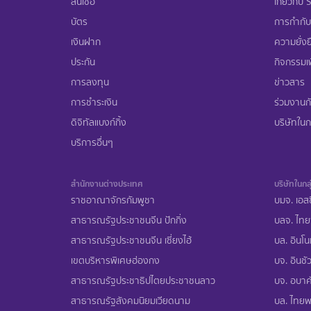
สินเชื่อ
เกี่ยวกับ
บัตร
การกำกับ
เงินฝาก
ความยั่งย
ประกัน
กิจกรรมเพ
การลงทุน
ข่าวสาร
การชำระเงิน
ร่วมงานก
ดิจิทัลแบงก์กิ้ง
บริษัทในกล
บริการอื่นๆ
สำนักงานต่างประเทศ
บริษัทในกลุ
ราชอาณาจักรกัมพูชา
บมจ. เอสซ
สาธารณรัฐประชาชนจีน ปักกิ่ง
บลจ. ไทย
สาธารณรัฐประชาชนจีน เซี่ยงไฮ้
บล. อินโน
เขตบริหารพิเศษฮ่องกง
บจ. อินชัว
สาธารณรัฐประชาธิปไตยประชาชนลาว
บจ. อบาคั
สาธารณรัฐสังคมนิยมเวียดนาม
บล. ไทยพา