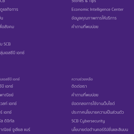
 SCB
Stories & Tips
ดูแลกิจการ
Economic Intelligence Center
ืน
ข้อมูลคุณภาพการให้บริการ
ื่อสังคม
คำถามที่พบบ่อย
ับ SCB
ุ่มเอสซีบี เอกซ์
่มเอสซีบี เอกซ์
ความช่วยเหลือ
ีบี เอกซ์
ติดต่อเรา
พาณิชย์
คำถามที่พบบ่อย
เวสท์ เอกซ์
ข้อตกลงการใช้งานเว็บไซต์
ร์ เอกซ์
ประกาศนโยบายความเป็นส่วนตัว
ส ดิจิทัล
SCB Cybersecurity
ณิชย์ จูเลียส แบร์
นโยบายต่อต้านคอร์รัปชั่นและสินบน