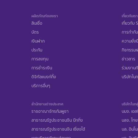
ผลิตภัณฑ์ของเรา
เกี่ยวกับเรา
สินเชื่อ
เกี่ยวกับ
บัตร
การกำกับ
เงินฝาก
ความยั่งย
ประกัน
กิจกรรมเพ
การลงทุน
ข่าวสาร
การชำระเงิน
ร่วมงานก
ดิจิทัลแบงก์กิ้ง
บริษัทในกล
บริการอื่นๆ
สำนักงานต่างประเทศ
บริษัทในกลุ
ราชอาณาจักรกัมพูชา
บมจ. เอสซ
สาธารณรัฐประชาชนจีน ปักกิ่ง
บลจ. ไทย
สาธารณรัฐประชาชนจีน เซี่ยงไฮ้
บล. อินโน