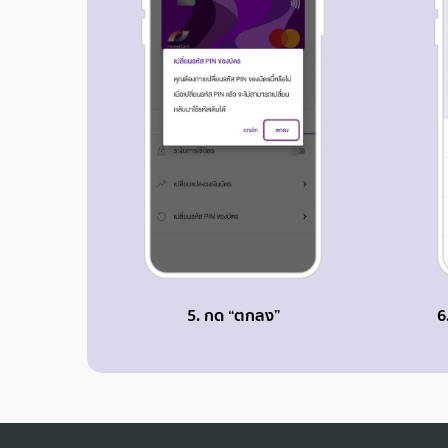
5. กด “ตกลง”
6