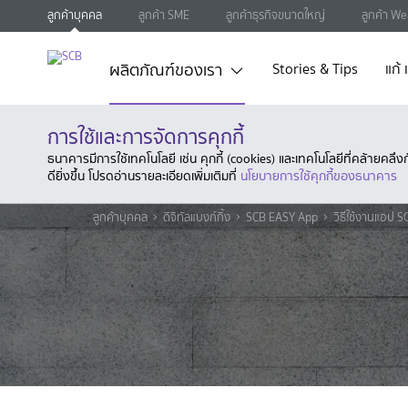
ลูกค้าบุคคล
ลูกค้า SME
ลูกค้าธุรกิจขนาดใหญ่
ลูกค้า We
ผลิตภัณฑ์ของเรา
Stories & Tips
แก้
การใช้และการจัดการคุกกี้
ธนาคารมีการใช้เทคโนโลยี เช่น คุกกี้ (cookies) และเทคโนโลยีที่คล้ายคล
ดียิ่งขึ้น โปรดอ่านรายละเอียดเพิ่มเติมที่
นโยบายการใช้คุกกี้ของธนาคาร
ลูกค้าบุคคล
ดิจิทัลแบงก์กิ้ง
SCB EASY App
วิธีใช้งานแอป 