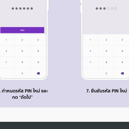
. กำหนดรหัส PIN ใหม่ และ
7. ยืนยันรหัส PIN ใหม่
กด “ถัดไป”