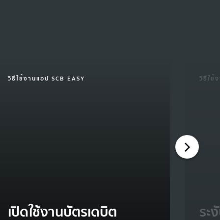
วิธีใช้งานแอป SCB EASY
วิธีใ
เปิดใช้งานบัตรเดบิต
ระง