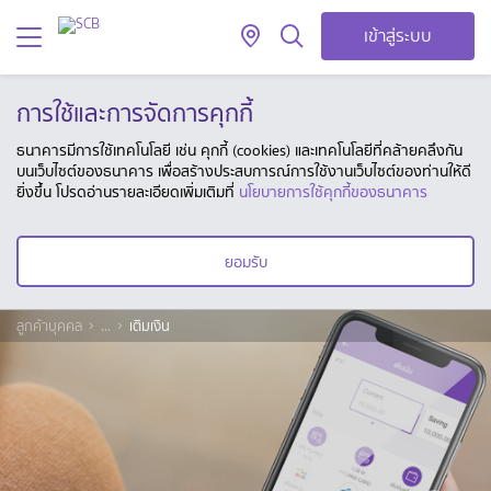
เข้าสู่ระบบ
การใช้และการจัดการคุกกี้
ธนาคารมีการใช้เทคโนโลยี เช่น คุกกี้ (cookies) และเทคโนโลยีที่คล้ายคลึงกัน
บนเว็บไซต์ของธนาคาร เพื่อสร้างประสบการณ์การใช้งานเว็บไซต์ของท่านให้ดี
ยิ่งขึ้น โปรดอ่านรายละเอียดเพิ่มเติมที่
นโยบายการใช้คุกกี้ของธนาคาร
ยอมรับ
ลูกค้าบุคคล
...
เติมเงิน