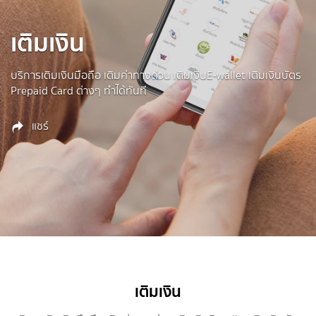
เติมเงิน
บริการเติมเงินมือถือ เติมค่าทางด่วน เติมเงินE-wallet เติมเงินบัตร
Prepaid Card ต่างๆ ทำได้ทันที
แชร์
เติมเงิน