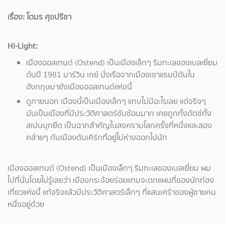
เรื่อง: โตมร ศุขปรีชา
Hi-Light:
เมืองออสเทนด์ (Ostend) เป็นเมืองเล็กๆ ริมทะเลของเบลเยี่ยม
ต้นปี 1981 มาร์วิน เกย์ นั่งเรือจากเมืองเซาแธมป์ตันใน
อังกฤษมายังเมืองออสเทนด์แห่งนี้
ดูภายนอก เมืองนี้เป็นเมืองเล็กๆ แทบไม่มีอะไรเลย แต่จริงๆ
มันเป็นเมืองที่มีประวัติศาสตร์ซับซ้อนมาก เคยถูกทั้งดัตช์ทั้ง
สเปนบุกยึด เป็นฉากสำคัญในสงครามโลกครั้งที่หนึ่งและสอง
คล้ายๆ กับเมืองดันเคิร์กที่อยู่ไม่ห่างออกไปนัก
เมืองออสเทนด์ (Ostend) เป็นเมืองเล็กๆ ริมทะเลของเบลเยี่ยม ผม
ไปที่นั่นโดยไม่รู้เลยว่า เมืองกระจ้อยร่อยแทบจะตกแผนที่ของนักท่อง
เที่ยวแห่งนี้ แท้จริงแล้วมีประวัติศาสตร์เล็กๆ ที่แสนเศร้าของผู้ชายคน
หนึ่งอยู่ด้วย