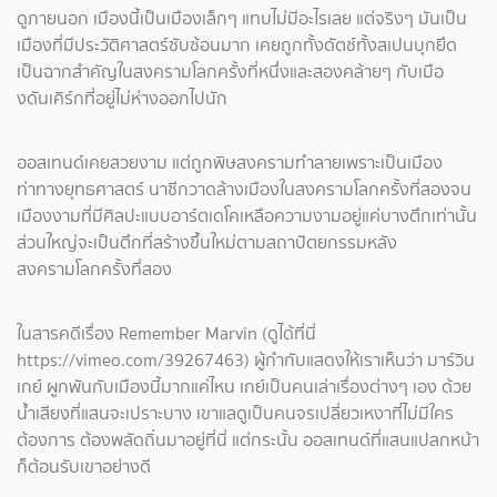
ดูภายนอก เมืองนี้เป็นเมืองเล็กๆ แทบไม่มีอะไรเลย แต่จริงๆ มันเป็น
เมืองที่มีประวัติศาสตร์ซับซ้อนมาก เคยถูกทั้งดัตช์ทั้งสเปนบุกยึด
เป็นฉากสำคัญในสงครามโลกครั้งที่หนึ่งและสองคล้ายๆ กับเมือ
งดันเคิร์กที่อยู่ไม่ห่างออกไปนัก
ออสเทนด์เคยสวยงาม แต่ถูกพิษสงครามทำลายเพราะเป็นเมือง
ท่าทางยุทธศาสตร์ นาซีกวาดล้างเมืองในสงครามโลกครั้งที่สองจน
เมืองงามที่มีศิลปะแบบอาร์ตเดโคเหลือความงามอยู่แค่บางตึกเท่านั้น
ส่วนใหญ่จะเป็นตึกที่สร้างขึ้นใหม่ตามสถาปัตยกรรมหลัง
สงครามโลกครั้งที่สอง
ในสารคดีเรื่อง Remember Marvin (ดูได้ที่นี่
https://vimeo.com/39267463) ผู้กำกับแสดงให้เราเห็นว่า มาร์วิน
เกย์ ผูกพันกับเมืองนี้มากแค่ไหน เกย์เป็นคนเล่าเรื่องต่างๆ เอง ด้วย
น้ำเสียงที่แสนจะเปราะบาง เขาแลดูเป็นคนจรเปลี่ยวเหงาที่ไม่มีใคร
ต้องการ ต้องพลัดถิ่นมาอยู่ที่นี่ แต่กระน้ัน ออสเทนด์ที่แสนแปลกหน้า
ก็ต้อนรับเขาอย่างดี