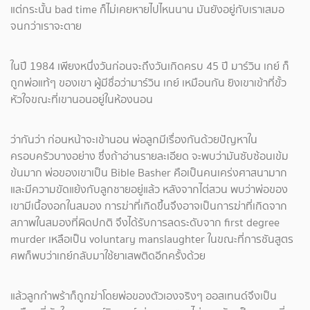
แต่กระนั้น bad time ก็ไม่เคยหายไปไหนนาน มันยังอยู่กับเราเสมอ
จนกว่าเราจะตาย
ในปี 1984 เพียงหนึ่งวันก่อนจะถึงวันเกิดครบ 45 ปี มาร์วิน เกย์ ก็
ถูกพ่อแท้ๆ ของเขา ผู้มีชื่อว่ามาร์วิน เกย์ เหมือนกัน ยิงเขาเข้าที่ขั้ว
หัวใจขณะที่เขานอนอยู่ในห้องนอน
ว่ากันว่า ก่อนหน้าจะเข้านอน พ่อลูกมีเรื่องกันด้วยปัญหาใน
ครอบครัวบางอย่าง ซึ่งถ้าอ่านรายละเอียด จะพบว่ามันซับซ้อนเข้ม
ข้นมาก พ่อของเขาเป็น Bible Basher คือเป็นคนเคร่งศาสนามาก
และมีความขัดแย้งกับลูกชายอยู่แล้ว หลังจากไต่สวน พบว่าพ่อของ
เขามีเนื้องอกในสมอง การฆ่าที่เกิดขึ้นจึงอาจเป็นการฆ่าที่เกิดจาก
สภาพในสมองที่ผิดปกติ จึงได้รับการลดระดับจาก first degree
murder เหลือเป็น voluntary manslaughter ในขณะที่การชันสูตร
ศพก็พบว่าเกย์กลับมาใช้ยาเสพติดอีกครั้งด้วย
แล้วลูกกำพร้าก็ถูกฆ่าโดยพ่อของตัวเองจริงๆ ออสเทนด์จึงเป็น