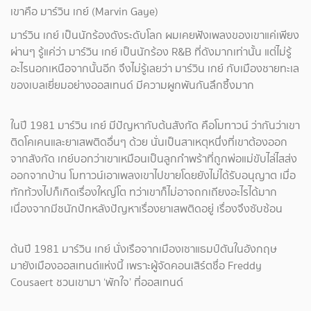
เขาคือ มาร์วิน เกย์ (Marvin Gaye)
มาร์วิน เกย์ เป็นนักร้องดังระดับโลก ผมเคยฟังเพลงของเขาแค่เพียง
ผ่านๆ รู้แค่ว่า มาร์วิน เกย์ เป็นนักร้อง R&B ที่ดังมากเท่านั้น แต่ไม่รู้
อะไรนอกเหนือจากนั้นอีก จึงไม่รู้เลยว่า มาร์วิน เกย์ กับเมืองชายทะเล
ของเบลเยี่ยมอย่างออสเทนด์ มีความผูกพันกันลึกซึ้งมาก
ในปี 1981 มาร์วิน เกย์ มีปัญหากับต้นสังกัด คือโมทาวน์ ว่ากันว่าเขา
ติดโคเคนและยาเสพติดอื่นๆ ด้วย นั่นเป็นสาเหตุหนึ่งที่เขาต้องออก
จากสังกัด เกย์บอกว่าเขาเหมือนเป็นลูกกำพร้าที่ถูกพ่อแม่ขับไล่ไสส่ง
ออกจากบ้าน โมทาวน์เอาเพลงเขาไปขายโดยยังไม่ได้รับอนุญาต เมื่อ
ทักท้วงไปก็เกิดเรื่องใหญ่โต ทว่าเขาก็ไม่อาจถกเถียงอะไรได้มาก
เนื่องจากมีชนักปักหลังปัญหาเรื่องยาเสพติดอยู่ เรื่องจึงซับซ้อน
ต้นปี 1981 มาร์วิน เกย์ นั่งเรือจากเมืองเซาแธมป์ตันในอังกฤษ
มายังเมืองออสเทนด์แห่งนี้ เพราะผู้จัดคอนเสิร์ตชื่อ Freddy
Cousaert ชวนเขามา ‘พักใจ’ ที่ออสเทนด์