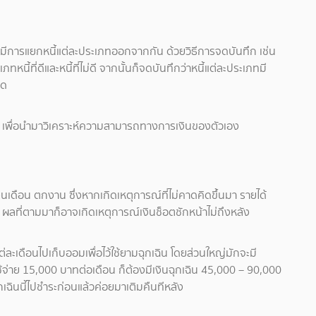
ไหร่ มีการแยกหนี้แต่ละประเภทออกจากกัน ด้วยวิธีการจดบันทึก เช่น
ทหนี้ที่ดีและหนี้ที่ไม่ดี จากนั้นก็จดบันทึกว่าหนี้แต่ละประเภทมี
วด
ไหร่ เพื่อนำมาวิเคราะห์ความสามารถทางการเงินของตัวเอง
เงินเดือน ตกงาน ซึ่งหากเกิดเหตุการณ์ที่ไม่คาดคิดขึ้นมา รายได้
ไป ผลที่ตามมาก็อาจเกิดเหตุการณ์เงินช็อตชักหน้าไม่ถึงหลัง
ละเดือนไปเก็บออมเพื่อไว้ใช้ยามฉุกเฉิน โดยส่วนใหญ่มักจะมี
ใช้จ่าย 15,000 บาทต่อเดือน ก็ต้องมีเงินฉุกเฉิน 45,000 – 90,000
เฉินนี้ไปชำระก่อนแล้วค่อยมาเติมคืนทีหลัง