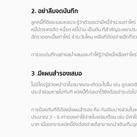
2. อย่าลืมจดบันทึก
ลูกหนี้ที่ดีและรอบคอบจะรู้ว่าตัวเองว่ามีหนี้จำนวนเท่า
หนี้บัตรเครดิต หนี้รถ หนี้บ้าน เป็นต้น ที่สำคัญจะแยกประเภ
อัตราดอกเบี้ยเท่าไหร่ ชำระวันไหน เหลือที่ต้องจ่ายอีกกี่ง
การจดบันทึกอย่างสม่ำเสมอจะทำให้รู้ว่ามีหนี้เหลือเท่า
3 .มีแผนสำรองเสมอ
ไม่มีใครรู้ล่วงหน้าว่าในอนาคตจะเกิดอะไรขึ้น เช่น ถูกลด
ประจำย่อมหายไปทันที แต่หนี้ที่ก่อเอาไว้ยังต้องชำระต่อ
การป้องกันที่ดีต้องมีแผนสำรอง คือ กันเงินบางส่วนในแต่
ประมาณ 3 – 6 เท่าของค่าใช้จ่ายในแต่ละเดือน เช่น มีค่า
บาท เมื่อตกงานแต่หนี้ยังต้องจ่ายก็สามารถนำเงินเก็บฉุก