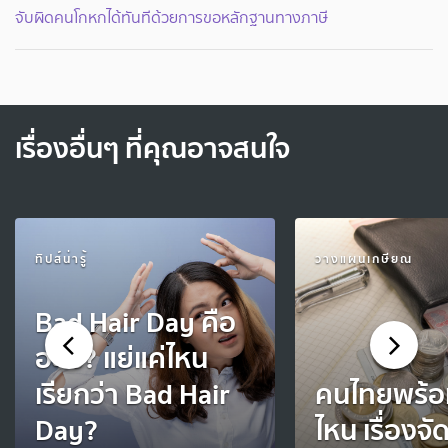
จับผิดคนโกหกได้ทันทีด้วยการขอหลักฐานทางภาษี
เรื่องอื่นๆ ที่คุณอาจสนใจ
ทิปส์น่ารู้
วางแผนเกษียณ
Bad Hair Day คือ
อะไร? แย่แค่ไหน
เรียกว่า Bad Hair
คนไทยพร้อ
Day?
ไหน เรื่องจั