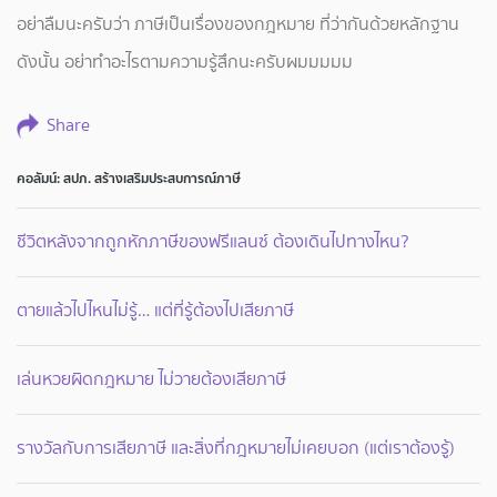
อย่าลืมนะครับว่า ภาษีเป็นเรื่องของกฎหมาย ที่ว่ากันด้วยหลักฐาน
ดังนั้น อย่าทำอะไรตามความรู้สึกนะครับผมมมมม
Share
คอลัมน์: สปภ. สร้างเสริมประสบการณ์ภาษี
ชีวิตหลังจากถูกหักภาษีของฟรีแลนซ์ ต้องเดินไปทางไหน?
ตายแล้วไปไหนไม่รู้… แต่ที่รู้ต้องไปเสียภาษี
เล่นหวยผิดกฎหมาย ไม่วายต้องเสียภาษี
รางวัลกับการเสียภาษี และสิ่งที่กฎหมายไม่เคยบอก (แต่เราต้องรู้)