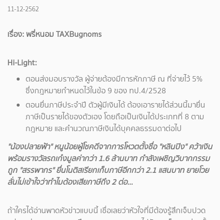
11-12-2562
เรื่อง: พรี่หนอม TAXBugnoms
Hi-Light:
ตอนส่งมอบรางวัล ผู้จ่ายต้องมีการหักภาษี ณ ที่จ่ายไว้ 5%
ซึ่งกฎหมายกำหนดไว้ในข้อ 9 ของ ทป.4/2528
ตอนยื่นภาษีประจำปี ตัวผู้มีเงินได้ ต้องเอารายได้ส่วนนี้มายื่น
ภาษีเป็นรายได้ของตัวเอง โดยถือเป็นเงินได้ประเภทที่ 8 ตาม
กฎหมาย และคำนวณภาษีเงินได้บุคคลธรรมดาต่อไป
"น้องปลายฟ้า" หนูน้อยผู้โชคดีจากการโหวตตั้งชื่อ "หลินปิง" คว้าเงิน
พร้อมรางวัลรถเก๋งมูลค่ากว่า 1.6 ล้านบาท กำลังเผชิญวิบากกรรม
ถูก "สรรพากร" ยื่นโนติสเรียกเก็บภาษีอีกกว่า 2.1 แสนบาท ยายโวย
ลั่นไม่เข้าใจว่าทำไมต้องเสียภาษีถึง 2 ต่อ…
ถ้าใครได้อ่านพาดหัวข่าวแบบนี้ เชื่อเลยว่าหัวใจที่มีต้องรู้สึกเจ็บปวด