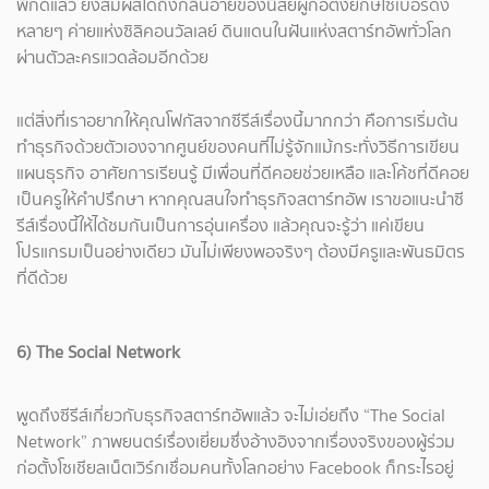
พิกัดแล้ว ยังสัมผัสได้ถึงกลิ่นอายของนิสัยผู้ก่อตั้งยักษ์ไซเบอร์ดัง
หลายๆ ค่ายแห่งซิลิคอนวัลเลย์ ดินแดนในฝันแห่งสตาร์ทอัพทั่วโลก
ผ่านตัวละครแวดล้อมอีกด้วย
แต่สิ่งที่เราอยากให้คุณโฟกัสจากซีรีส์เรื่องนี้มากกว่า คือการเริ่มต้น
ทำธุรกิจด้วยตัวเองจากศูนย์ของคนที่ไม่รู้จักแม้กระทั่งวิธีการเขียน
แผนธุรกิจ อาศัยการเรียนรู้ มีเพื่อนที่ดีคอยช่วยเหลือ และโค้ชที่ดีคอย
เป็นครูให้คำปรึกษา หากคุณสนใจทำธุรกิจสตาร์ทอัพ เราขอแนะนำซี
รีส์เรื่องนี้ให้ได้ชมกันเป็นการอุ่นเครื่อง แล้วคุณจะรู้ว่า แค่เขียน
โปรแกรมเป็นอย่างเดียว มันไม่เพียงพอจริงๆ ต้องมีครูและพันธมิตร
ที่ดีด้วย
6) The Social Network
พูดถึงซีรีส์เกี่ยวกับธุรกิจสตาร์ทอัพแล้ว จะไม่เอ่ยถึง “The Social
Network” ภาพยนตร์เรื่องเยี่ยมซึ่งอ้างอิงจากเรื่องจริงของผู้ร่วม
ก่อตั้งโซเชียลเน็ตเวิร์กเชื่อมคนทั้งโลกอย่าง Facebook ก็กระไรอยู่