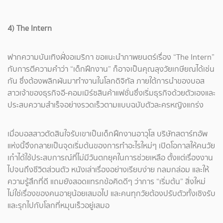
4) The Intern
ฟากความบันเทิงฝั่งอเมริกา ขอแนะนำภาพยนตร์เรื่อง “The Intern”
กับการตีความคำว่า “เด็กฝึกงาน” ก็อาจเป็นคุณลุงวัยเกษียณได้เช่น
กัน ซึ่งต้องพลิกผันมาทำงานในโลกดิจิทัล ภายใต้การนำของบอส
สาวเจ้าของธุรกิจอี-คอมเมิร์ซสินค้าแฟชั่นซึ่งเริ่มธุรกิจด้วยตัวเองและ
ประสบความสำเร็จอย่างรวดเร็วตามแบบฉบับตัวละครหญิงแกร่ง
เมื่อบอสสาวตัดสินใจรับเขาเป็นเด็กฝึกงานอาวุโส บริษัทสตาร์ทอัพ
แห่งนี้จึงกลายเป็นจุดเริ่มต้นของการทำอะไรใหม่ๆ เปิดโอกาสให้คนวัย
เก๋าได้ใช้ประสบการณ์ที่ไม่มีวันตกยุคในการช่วยเหลือ ตั้งแต่เรื่องงาน
ไปจนถึงชีวิตส่วนตัว หนังเล่าเรื่องอย่างเรียบง่าย กลมกล่อม และให้
ความรู้สึกที่ดี แถมยังสอดแทรกข้อคิดดีๆ ว่าการ “เริ่มต้น” สิ่งใหม่
ไม่ใช่เรื่องของคนอายุน้อยเสมอไป และคนทุกวัยต้องปรับตัวทั้งเชิงรับ
และรุกไปกับโลกที่หมุนเร็วอยู่เสมอ