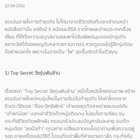
22-04-2562
แรงบันดาลใจการทำธุรกิจ ไม่ได้มาจากชีวิตจริงที่บอกเล่าบนหน้า
หนังสือเท่านั้น แต่ยังมี 6 หนังและซีรีส์ จากไทยและต่างประเทศเรื่อง
เยี่ยม ที่ให้ทั้งความสนุกสนานและพาไปสัมผัสแง่มุมของนักธุรกิจ
หลากวัยที่ต้องผจญกับหลากสถานการณ์ หากดูจบแล้วรู้สึกรุ่มร้อน
ก็อย่าแปลกใจ เพราะนั่นอาจเป็น “ไฟ” ลุกขึ้นเจิดจ้าในตัวคุณ
1) Top Secret วัยรุ่นพันล้าน
เรื่องแรก “Top Secret วัยรุ่นพันล้าน” หนึ่งในหนังไทยคุณภาพ สร้าง
แรงบันดาลใจแก่คนรุ่นใหม่ในการเริ่มต้นทำธุรกิจ ได้เค้าโครงจาก
ชีวประวัติของ “ต๊อบ-อิทธิพัทธ์” เจ้าของธุรกิจสาหร่ายแบรนด์ดัง
“เถ้าแก่น้อย” บอกเล่าชีวิตเด็กหนุ่มติดเกม ไม่สนใจการเรียน จน
กระทั่งชีวิตเกิดพลิกผัน ครอบครัวประสบปัญหาล้มละลาย จนเด็ก
หนุ่มต้อง “ลงมือทำ” ทุกอย่าง เปลี่ยนจากคนไม่เอาถ่านเพื่อความอยู่
รอด ขายเครื่องเล่นวีซีดี ไปจนถึงเช่าพื้นที่ห้างขายเกาลัด กระทั่งค้น