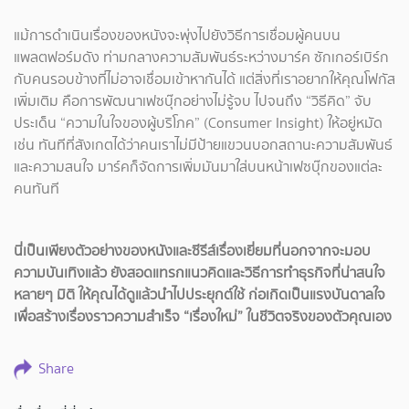
แม้การดำเนินเรื่องของหนังจะพุ่งไปยังวิธีการเชื่อมผู้คนบน
แพลตฟอร์มดัง ท่ามกลางความสัมพันธ์ระหว่างมาร์ค ซักเกอร์เบิร์ก
กับคนรอบข้างที่ไม่อาจเชื่อมเข้าหากันได้ แต่สิ่งที่เราอยากให้คุณโฟกัส
เพิ่มเติม คือการพัฒนาเฟซบุ๊กอย่างไม่รู้จบ ไปจนถึง “วิธีคิด” จับ
ประเด็น “ความในใจของผู้บริโภค” (Consumer Insight) ให้อยู่หมัด
เช่น ทันทีที่สังเกตได้ว่าคนเราไม่มีป้ายแขวนบอกสถานะความสัมพันธ์
และความสนใจ มาร์คก็จัดการเพิ่มมันมาใส่บนหน้าเฟซบุ๊กของแต่ละ
คนทันที
นี่เป็นเพียงตัวอย่างของหนังและซีรีส์เรื่องเยี่ยมที่นอกจากจะมอบ
ความบันเทิงแล้ว ยังสอดแทรกแนวคิดและวิธีการทำธุรกิจที่น่าสนใจ
หลายๆ มิติ ให้คุณได้ดูแล้วนำไปประยุกต์ใช้ ก่อเกิดเป็นแรงบันดาลใจ
เพื่อสร้างเรื่องราวความสำเร็จ “เรื่องใหม่” ในชีวิตจริงของตัวคุณเอง
Share