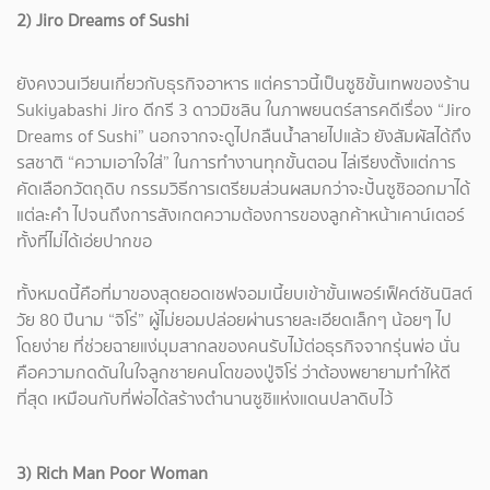
2) Jiro Dreams of Sushi
ยังคงวนเวียนเกี่ยวกับธุรกิจอาหาร แต่คราวนี้เป็นซูชิขั้นเทพของร้าน
Sukiyabashi Jiro ดีกรี 3 ดาวมิชลิน ในภาพยนตร์สารคดีเรื่อง “Jiro
Dreams of Sushi” นอกจากจะดูไปกลืนน้ำลายไปแล้ว ยังสัมผัสได้ถึง
รสชาติ “ความเอาใจใส่” ในการทำงานทุกขั้นตอน ไล่เรียงตั้งแต่การ
คัดเลือกวัตถุดิบ กรรมวิธีการเตรียมส่วนผสมกว่าจะปั้นซูชิออกมาได้
แต่ละคำ ไปจนถึงการสังเกตความต้องการของลูกค้าหน้าเคาน์เตอร์
ทั้งที่ไม่ได้เอ่ยปากขอ
ทั้งหมดนี้คือที่มาของสุดยอดเชฟจอมเนี้ยบเข้าขั้นเพอร์เฟ็คต์ชันนิสต์
วัย 80 ปีนาม “จิโร่” ผู้ไม่ยอมปล่อยผ่านรายละเอียดเล็กๆ น้อยๆ ไป
โดยง่าย ที่ช่วยฉายแง่มุมสากลของคนรับไม้ต่อธุรกิจจากรุ่นพ่อ นั่น
คือความกดดันในใจลูกชายคนโตของปู่จิโร่ ว่าต้องพยายามทำให้ดี
ที่สุด เหมือนกับที่พ่อได้สร้างตำนานซูชิแห่งแดนปลาดิบไว้
3) Rich Man Poor Woman