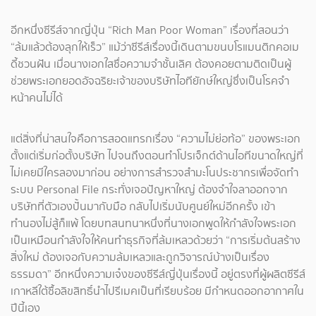
อีกหนึ่งซีรีส์จากญี่ปุ่น “Rich Man Poor Woman” เรื่องที่สอนว่า
“ล้มแล้วต้องลุกให้เร็ว” แม้ว่าซีรีส์เรื่องนี้เดินตามขนบโรแมนติกคอเม
ดี้ชวนฝัน เมื่อนางเอกใสซื่อความจำชั้นเลิศ ต้องคอยตามติดเป็นผู้
ช่วยพระเอกยอดอัจฉริยะเจ้าของบริษัทไอทียักษ์ใหญ่ซึ่งเป็นโรคจำ
หน้าคนไม่ได้
แต่สิ่งที่น่าสนใจคือการสอดแทรกเรื่อง “ความไม่ย่อท้อ” ของพระเอก
ตั้งแต่เริ่มก่อตั้งบริษัท ไปจนถึงตอนทำโปรเจ็กต์ด้านไอทีขนาดใหญ่ที่
ไม่เคยมีใครลองมาก่อน อย่างการสำรวจสำมะโนประชากรเพื่อจัดทำ
ระบบ Personal File กระทั่งเจอปัญหาใหญ่ ต้องจำใจลาออกจาก
บริษัทที่ตัวเองปั้นมากับมือ กลับไปเริ่มนับศูนย์ใหม่อีกครั้ง เข้า
ทำนองไม่สู้ก็แพ้ โดยบทสนทนาหนึ่งที่นางเอกพูดให้กำลังใจพระเอก
เป็นเหมือนกำลังใจให้คนทำธุรกิจที่ล้มเหลวด้วยว่า “การเริ่มต้นสร้าง
สิ่งใหม่ ต้องเจอกับความล้มเหลวและถูกวิจารณ์บ้างเป็นเรื่อง
ธรรมดา” อีกหนึ่งความเจ๋งของซีรีส์ญี่ปุ่นเรื่องนี้ อยู่ตรงที่ผู้ผลิตซีรีส์
เกาหลีใต้ซื้อลิขสิทธิ์นำไปรีเมคเป็นที่เรียบร้อย มีกำหนดออกอากาศใน
ปีนี้เอง