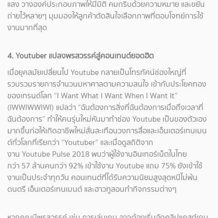
แสง วางองค์ประกอบภาพให้มีมิติ คมกริบด้วยความหมาย และขยัน
ถ่ายไว้หลายๆ มุมมองให้ลูกค้าตัดสินใจเลือกภาพที่ตอบโจทย์การใช้
งานมากที่สุด
4. Youtuber แปลงพรสวรรค์สู่คอนเทนต์ยอดฮิต
เมื่อยุคสมัยเปลี่ยนไป Youtube กลายเป็นโทรทัศน์ช่องใหญ่ที่
รวบรวมรายการจำนวนมหาศาลตามความสนใจ เข้ากับประโยคทอง
ของเทรนด์โลก “I Want What I Want When I Want It”
(IWWIWWIWI) แปลว่า “ฉันต้องการสิ่งที่ฉันต้องการเมื่อถึงเวลาที่
ฉันต้องการ” ทำให้คนรุ่นใหม่หันมาทำช่อง Youtube เป็นของตัวเอง
มากขึ้นก่อให้เกิดอาชีพใหม่สั่นสะเทือนวงการสื่อและเอ็นเตอร์เทนเมน
ต์ทั่วโลกที่เรียกว่า “Youtuber” และเมื่อดูสถิติจาก
งาน Youtube Pulse 2018 พบว่าผู้ใช้งานอินเทอร์เน็ตในไทย
กว่า 57 ล้านคนกว่า 92% เข้าใช้งาน Youtube แถม 75% ยังเข้าใช้
งานเป็นประจำทุกวัน คอนเทนต์ที่ได้รับความนิยมสูงสุดหนีไม่พ้น
ดนตรี เอ็นเตอร์เทนเมนต์ และฮาวทูสอนทำกิจกรรมต่างๆ
หากคุณมีพรสวรรค์ เช่น การเล่นเกม อาจต้องเริ่มอัดคลิปแคสต์เกม