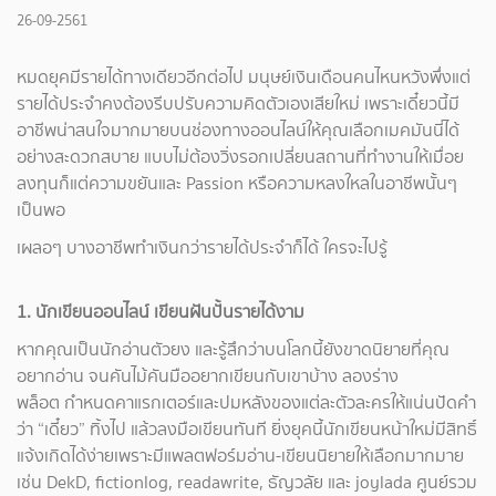
26-09-2561
หมดยุคมีรายได้ทางเดียวอีกต่อไป มนุษย์เงินเดือนคนไหนหวังพึ่งแต่
รายได้ประจำคงต้องรีบปรับความคิดตัวเองเสียใหม่ เพราะเดี๋ยวนี้มี
อาชีพน่าสนใจมากมายบนช่องทางออนไลน์ให้คุณเลือกเมคมันนี่ได้
อย่างสะดวกสบาย แบบไม่ต้องวิ่งรอกเปลี่ยนสถานที่ทำงานให้เมื่อย
ลงทุนก็แต่ความขยันและ Passion หรือความหลงใหลในอาชีพนั้นๆ
เป็นพอ
เผลอๆ บางอาชีพทำเงินกว่ารายได้ประจำก็ได้ ใครจะไปรู้
1. นักเขียนออนไลน์ เขียนฝันปั้นรายได้งาม
หากคุณเป็นนักอ่านตัวยง และรู้สึกว่าบนโลกนี้ยังขาดนิยายที่คุณ
อยากอ่าน จนคันไม้คันมืออยากเขียนกับเขาบ้าง ลองร่าง
พล็อต กำหนดคาแรกเตอร์และปมหลังของแต่ละตัวละครให้แน่นปัดคำ
ว่า “เดี๋ยว” ทิ้งไป แล้วลงมือเขียนทันที ยิ่งยุคนี้นักเขียนหน้าใหม่มีสิทธิ์
แจ้งเกิดได้ง่ายเพราะมีแพลตฟอร์มอ่าน-เขียนนิยายให้เลือกมากมาย
เช่น DekD, fictionlog, readawrite, ธัญวลัย และ joylada ศูนย์รวม