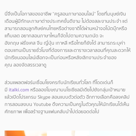
นี่จึงเป็นโอกาสของอาชีพ “ครูสอนภาษาออนไลน์” โดยที่มนุษย์เงิน
เดือนผู้มีทักษะภาษาต่างประเทศขั้นดีงาม ไม่ต้องสละงานประจำ แต่
สามารถสอนลูกศิษย์คนไทยหรือต่างชาติได้ผ่านหน้าจอโน้ตบุ๊กหรือ
แท็บเลต อยากสอนภาษาไหนก็จัดไปตามความถนัด จะ
อังกฤษ ฝรั่งเศส จีน ญี่ปุ่น เกาหลี หรือไทยก็ยังได้ สามารถระบุค่า
ตอบแทนเป็นรายชั่วโมงที่ต้องการและตารางเวลาสอนที่คุณสะดวกให้
นักเรียนออนไลน์เลือกจะเป็นก่อนหรือหลังเลิกงานประจำของ
คุณ ลองจัดสรรเวลาดู
ส่วนแพลตฟอร์มเชื่อมโยงครกับนักเรียนทั่วโลก ที่โดดเด่นก็
มี
italki.com
หรือลองโฆษณาบนโซเชียลมีเดียไปยังกลุ่มเป้าหมาย
แล้วเปิดโปรแกรม Skype สอนแบบตัวต่อตัว อีกทางเลือกคือลงคลิป
การสอนลงบน Youtube ดึงความเป็นครูในตัวคุณให้นักเรียนได้เห็น
ศักยภาพ เพื่อสร้างฐานแฟนคลับนำไปต่อยอดต่อไป