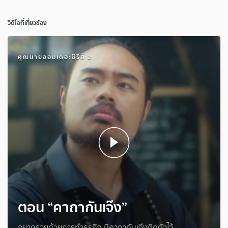
วิดีโอที่เกี่ยวข้อง
คุณนายออมเดอะซีรีส์ 2
ตอน “คาถากันเจ๊ง”
อยากรวยด้วยการทำธุรกิจ มีคาถากันเจ๊งติดตัวไว้