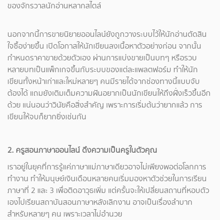
ของจักรวาลนักอ่านหลากสไตล์
นอกจากนี้การขายนิยายออนไลน์ยังถูกวางระบบไว้ให้นักอ่านตัดสิน
ใจซื้อง่ายขึ้น เปิดโอกาสให้นักเขียนลงเนื้อหาตัวอย่างก่อน จากนั้น
กำหนดราคาขายด้วยตัวเอง ผ่านการแบ่งขายเป็นบทๆ หรือรวบ
หลายบทเป็นแพ็กเกจขึ้นกับระบบของแต่ละแพลตฟอร์ม ทำให้นัก
เขียนทั้งหน้าเก่าและใหม่หลายๆ คนมีรายได้จากช่องทางนี้แบบจับ
ต้องได้ แถมยังเติมเต็มความฝันอยากเป็นนักเขียนให้ถึงฝั่งเร็วขึ้นอีก
ด้วย แน่นอนว่าวินัยคือสิ่งสำคัญ เพราะการเริ่มต้นว่ายากแล้ว การ
เขียนให้จบก็ยากยิ่งเช่นกัน
2. ครูสอนภาษาออนไลน์ ดึงความเป็นครูในตัวคุณ
​เราอยู่ในยุคที่การรู้แค่ภาษาแม่ภาษาเดียวอาจไม่เพียงพอต่อโลกการ
ทำงาน ทำให้มนุษย์เงินเดือนหลายคนเริ่มมองหาตัวช่วยในการเรียน
ภาษาที่ 2 และ 3 เพื่อติดอาวุธเพิ่ม แต่ครั้นจะให้เปลี่ยนสถานที่หอบตัว
เองไปเรียนสถาบันสอนภาษาหลังเลิกงาน อาจเป็นเรื่องลำบาก
สำหรับหลายๆ คน เพราะเวลาไม่อำนวย