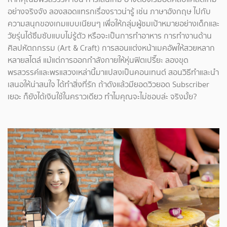
อย่างจริงจัง ลองสอดแทรกเรื่องราวน่ารู้ เช่น ภาษาอังกฤษ ไปกับ
ความสนุกของเกมแบบเนียนๆ เพื่อให้กลุ่มผู้ชมเป้าหมายอย่างเด็กและ
วัยรุ่นได้ซึมซับแบบไม่รู้ตัว หรือจะเป็นการทำอาหาร การทำงานด้าน
ศิลปหัตถกรรม (Art & Craft) การสอนแต่งหน้าเมคอัพให้สวยหลาก
หลายสไตล์ แม้แต่การออกกำลังกายให้หุ่นฟิตเปรี๊ยะ ลองขุด
พรสวรรค์และพรแสวงเหล่านี้มาแปลงเป็นคอนเทนต์ สอนวิธีทำและนำ
เสนอให้น่าสนใจ ได้ทำสิ่งที่รัก ถ้าดังแล้วมียอดวิวยอด Subscriber
เยอะ ก็ยังได้เงินใช้ในคราวเดียว ทำไมคุณจะไม่ชอบล่ะ จริงมั้ย?