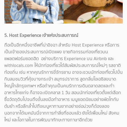
5. Host Experience เจ้าแห่งประสบการณ์
ถือเป็นอีกหนึ่งอาชีพที่น่าอิจฉา สำหรับ Host Experience หรือการ
เป็นเจ้าของประสบการณ์เปิดแผง ขายกิจกรรมท่องเที่ยวบน
แพลตฟอร์มยอดฮิต อย่างบริการ Experience บน Airbnb และ
withlocals.com ให้นักท่องเที่ยวได้สัมผัสประสบการณ์ใหม่ๆ รสชาติ
ท้องถิ่น เช่น หากคุณรักการขี่จักรยาน อาจจะชวนนักท่องเที่ยวไปปั่น
กินลมชมวิวที่คุ้งบางกระเจ้า สมุทรปราการ สูดกลิ่นโอเอซิสขนาด
ใหญ่ใกล้กรุงเทพฯ หรือถ้าคุณเป็นคนรักการเดินตลาดสดและทำ
อาหารไทยเก่ง ก็อาจจะเปิดคลาส 1 วัน สอนนักท่องเที่ยวตั้งแต่เลือก
ซื้อวัตถุดิบไปจนถึงขั้นลงมือทำอาหาร เมนูยอดนิยมอย่างผัดไทกับ
ต้มยำ หรือลึกล้ำไปถึงเมนูหาทานยากอย่างช่อม่วงก็ต้องลอง
นอกจากได้เมคมันนี่จากการทำสิ่งที่ชอบแล้ว ยังได้เพื่อนใหม่ สังคม
ใหม่ และโอกาสในการพัฒนาทักษะทางภาษาอีกด้วย