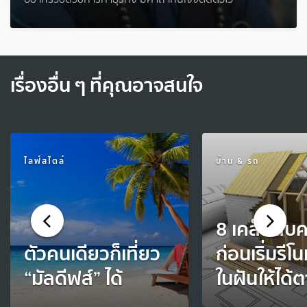
เรื่องอื่น ๆ ที่คุณอาจสนใจ
ไลฟ์สไตล์
บ้าน & รถ
8 เคล็ดลับค
ตัวคนเดียวก็เที่ยว
ก่อนเริ่มรีโ
“มัลดีฟส์” ได้
ในฝันให้ได