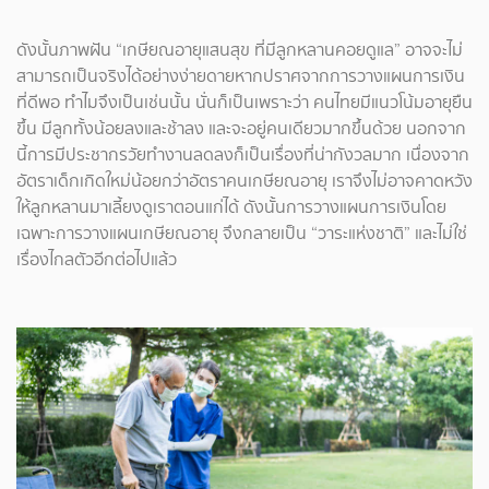
ดังนั้นภาพฝัน “เกษียณอายุแสนสุข ที่มีลูกหลานคอยดูแล” อาจจะไม่
สามารถเป็นจริงได้อย่างง่ายดายหากปราศจากการวางแผนการเงิน
ที่ดีพอ ทำไมจึงเป็นเช่นนั้น นั่นก็เป็นเพราะว่า คนไทยมีแนวโน้มอายุยืน
ขึ้น มีลูกทั้งน้อยลงและช้าลง และจะอยู่คนเดียวมากขึ้นด้วย นอกจาก
นี้การมีประชากรวัยทำงานลดลงก็เป็นเรื่องที่น่ากังวลมาก เนื่องจาก
อัตราเด็กเกิดใหม่น้อยกว่าอัตราคนเกษียณอายุ เราจึงไม่อาจคาดหวัง
ให้ลูกหลานมาเลี้ยงดูเราตอนแก่ได้ ดังนั้นการวางแผนการเงินโดย
เฉพาะการวางแผนเกษียณอายุ จึงกลายเป็น “วาระแห่งชาติ” และไม่ใช่
เรื่องไกลตัวอีกต่อไปแล้ว